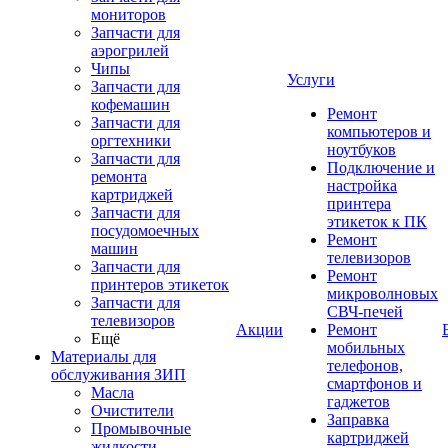
мониторов
Запчасти для
аэрогрилей
Чипы
Услуги
Запчасти для
кофемашин
Ремонт
Запчасти для
компьютеров и
оргтехники
ноутбуков
Запчасти для
Подключение и
ремонта
настройка
картриджей
принтера
Запчасти для
этикеток к ПК
посудомоечных
Ремонт
машин
телевизоров
Запчасти для
Ремонт
принтеров этикеток
микроволновых
Запчасти для
СВЧ-печей
телевизоров
Акции
Ремонт
Ещё
мобильных
Материалы для
телефонов,
обслуживания ЗИП
смартфонов и
Масла
гаджетов
Очистители
Заправка
Промывочные
картриджей
жидкости