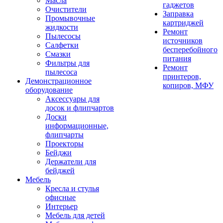
Масла
гаджетов
Очистители
Заправка
Промывочные
картриджей
жидкости
Ремонт
Пылесосы
источников
Салфетки
бесперебойного
Смазки
питания
Фильтры для
Ремонт
пылесоса
принтеров,
Демонстрационное
копиров, МФУ
оборудование
Аксессуары для
досок и флипчартов
Доски
информационные,
флипчарты
Проекторы
Бейджи
Держатели для
бейджей
Мебель
Кресла и стулья
офисные
Интерьер
Мебель для детей