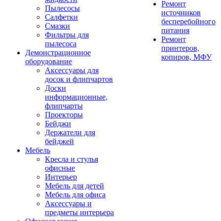
Ремонт
Пылесосы
источников
Салфетки
бесперебойного
Смазки
питания
Фильтры для
Ремонт
пылесоса
принтеров,
Демонстрационное
копиров, МФУ
оборудование
Аксессуары для
досок и флипчартов
Доски
информационные,
флипчарты
Проекторы
Бейджи
Держатели для
бейджей
Мебель
Кресла и стулья
офисные
Интерьер
Мебель для детей
Мебель для офиса
Аксессуары и
предметы интерьера