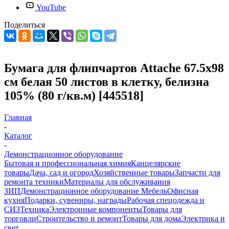
YouTube
Поделиться
Бумага для флипчартов Attache 67.5х98
см белая 50 листов в клетку, белизна
105% (80 г/кв.м) [445518]
Главная
-
Каталог
-
Демонстрационное оборудование
Бытовая и профессиональная химия
Канцелярские
товары
Дача, сад и огород
Хозяйственные товары
Запчасти для
ремонта техники
Материалы для обслуживания
ЗИП
Демонстрационное оборудование
Мебель
Офисная
кухня
Подарки, сувениры, награды
Рабочая спецодежда и
СИЗ
Техника
Электронные компоненты
Товары для
торговли
Строительство и ремонт
Товары для дома
Электрика и
свет