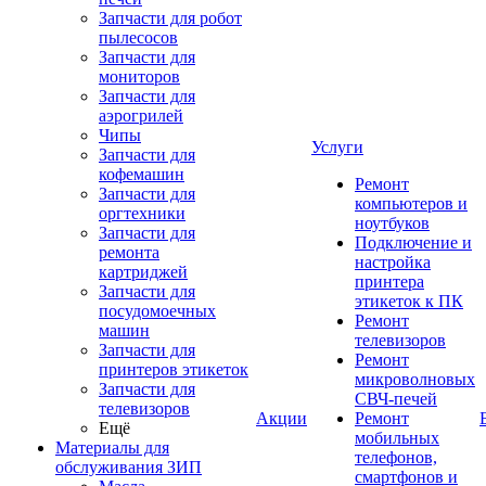
Запчасти для робот
пылесосов
Запчасти для
мониторов
Запчасти для
аэрогрилей
Чипы
Услуги
Запчасти для
кофемашин
Ремонт
Запчасти для
компьютеров и
оргтехники
ноутбуков
Запчасти для
Подключение и
ремонта
настройка
картриджей
принтера
Запчасти для
этикеток к ПК
посудомоечных
Ремонт
машин
телевизоров
Запчасти для
Ремонт
принтеров этикеток
микроволновых
Запчасти для
СВЧ-печей
телевизоров
Акции
Ремонт
Ещё
мобильных
Материалы для
телефонов,
обслуживания ЗИП
смартфонов и