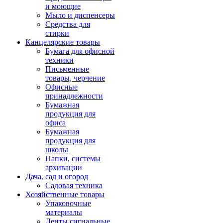
и моющие
Мыло и диспенсеры
Средства для
стирки
Канцелярские товары
Бумага для офисной
техники
Письменные
товары, черчение
Офисные
принадлежности
Бумажная
продукция для
офиса
Бумажная
продукция для
школы
Папки, системы
архивации
Дача, сад и огород
Садовая техника
Хозяйственные товары
Упаковочные
материалы
Ленты сигнальные