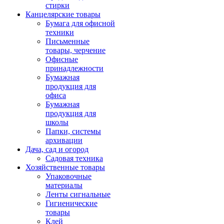
стирки
Канцелярские товары
Бумага для офисной
техники
Письменные
товары, черчение
Офисные
принадлежности
Бумажная
продукция для
офиса
Бумажная
продукция для
школы
Папки, системы
архивации
Дача, сад и огород
Садовая техника
Хозяйственные товары
Упаковочные
материалы
Ленты сигнальные
Гигиенические
товары
Клей