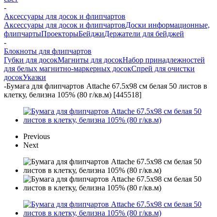
-
Аксессуары для досок и флипчартов
Аксессуары для досок и флипчартов
Доски информационные,
флипчарты
Проекторы
Бейджи
Держатели для бейджей
-
Блокноты для флипчартов
Губки для досок
Магниты для досок
Набор принадлежностей
для белых магнитно-маркерных досок
Спрей для очистки
досок
Указки
-
Бумага для флипчартов Attache 67.5х98 см белая 50 листов в
клетку, белизна 105% (80 г/кв.м) [445518]
Previous
Next