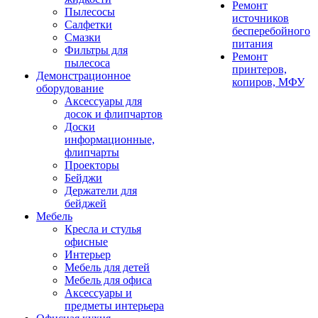
Ремонт
Пылесосы
источников
Салфетки
бесперебойного
Смазки
питания
Фильтры для
Ремонт
пылесоса
принтеров,
Демонстрационное
копиров, МФУ
оборудование
Аксессуары для
досок и флипчартов
Доски
информационные,
флипчарты
Проекторы
Бейджи
Держатели для
бейджей
Мебель
Кресла и стулья
офисные
Интерьер
Мебель для детей
Мебель для офиса
Аксессуары и
предметы интерьера