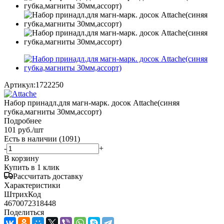
Артикул:
1722250
Набор принадл.для магн-марк. досок Attache(синяя
губка,магниты 30мм,ассорт)
Подробнее
101
руб.
/шт
Есть в наличии
(1091)
-
+
В корзину
Купить в 1 клик
Рассчитать доставку
Характеристики
ШтрихКод
4670072318448
Поделиться