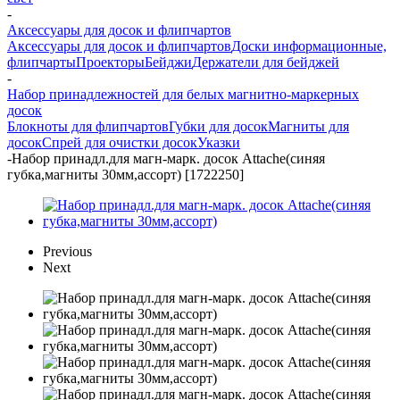
-
Аксессуары для досок и флипчартов
Аксессуары для досок и флипчартов
Доски информационные,
флипчарты
Проекторы
Бейджи
Держатели для бейджей
-
Набор принадлежностей для белых магнитно-маркерных
досок
Блокноты для флипчартов
Губки для досок
Магниты для
досок
Спрей для очистки досок
Указки
-
Набор принадл.для магн-марк. досок Attache(синяя
губка,магниты 30мм,ассорт) [1722250]
Previous
Next