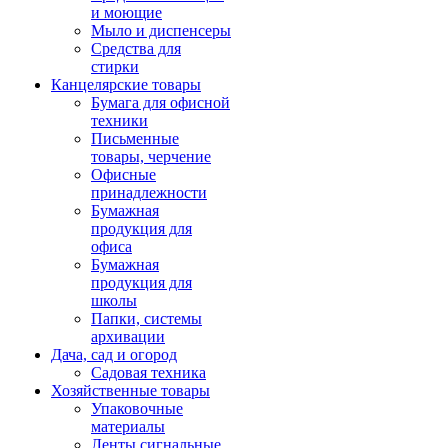
и моющие
Мыло и диспенсеры
Средства для
стирки
Канцелярские товары
Бумага для офисной
техники
Письменные
товары, черчение
Офисные
принадлежности
Бумажная
продукция для
офиса
Бумажная
продукция для
школы
Папки, системы
архивации
Дача, сад и огород
Садовая техника
Хозяйственные товары
Упаковочные
материалы
Ленты сигнальные