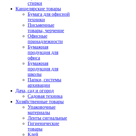
стирки
Канцелярские товары
Бумага для офисной
техники
Письменные
товары, черчение
Офисные
принадлежности
Бумажная
продукция для
офиса
Бумажная
продукция для
школы
Папки, системы
архивации
Дача, сад и огород
Садовая техника
Хозяйственные товары
Упаковочные
материалы
Ленты сигнальные
Гигиенические
товары
Клей