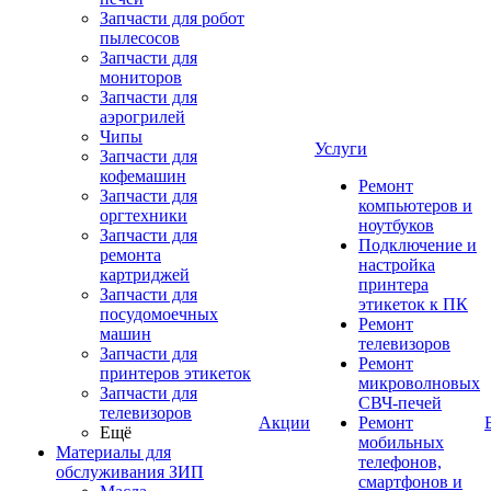
Запчасти для робот
пылесосов
Запчасти для
мониторов
Запчасти для
аэрогрилей
Чипы
Услуги
Запчасти для
кофемашин
Ремонт
Запчасти для
компьютеров и
оргтехники
ноутбуков
Запчасти для
Подключение и
ремонта
настройка
картриджей
принтера
Запчасти для
этикеток к ПК
посудомоечных
Ремонт
машин
телевизоров
Запчасти для
Ремонт
принтеров этикеток
микроволновых
Запчасти для
СВЧ-печей
телевизоров
Акции
Ремонт
Ещё
мобильных
Материалы для
телефонов,
обслуживания ЗИП
смартфонов и