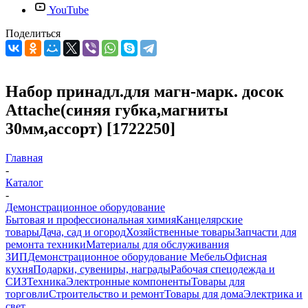
YouTube
Поделиться
Набор принадл.для магн-марк. досок
Attache(синяя губка,магниты
30мм,ассорт) [1722250]
Главная
-
Каталог
-
Демонстрационное оборудование
Бытовая и профессиональная химия
Канцелярские
товары
Дача, сад и огород
Хозяйственные товары
Запчасти для
ремонта техники
Материалы для обслуживания
ЗИП
Демонстрационное оборудование
Мебель
Офисная
кухня
Подарки, сувениры, награды
Рабочая спецодежда и
СИЗ
Техника
Электронные компоненты
Товары для
торговли
Строительство и ремонт
Товары для дома
Электрика и
свет