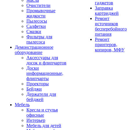
Масла
гаджетов
Очистители
Заправка
Промывочные
картриджей
жидкости
Ремонт
Пылесосы
источников
Салфетки
бесперебойного
Смазки
питания
Фильтры для
Ремонт
пылесоса
принтеров,
Демонстрационное
копиров, МФУ
оборудование
Аксессуары для
досок и флипчартов
Доски
информационные,
флипчарты
Проекторы
Бейджи
Держатели для
бейджей
Мебель
Кресла и стулья
офисные
Интерьер
Мебель для детей