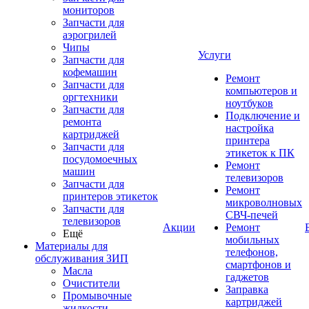
мониторов
Запчасти для
аэрогрилей
Чипы
Услуги
Запчасти для
кофемашин
Ремонт
Запчасти для
компьютеров и
оргтехники
ноутбуков
Запчасти для
Подключение и
ремонта
настройка
картриджей
принтера
Запчасти для
этикеток к ПК
посудомоечных
Ремонт
машин
телевизоров
Запчасти для
Ремонт
принтеров этикеток
микроволновых
Запчасти для
СВЧ-печей
телевизоров
Акции
Ремонт
Ещё
мобильных
Материалы для
телефонов,
обслуживания ЗИП
смартфонов и
Масла
гаджетов
Очистители
Заправка
Промывочные
картриджей
жидкости