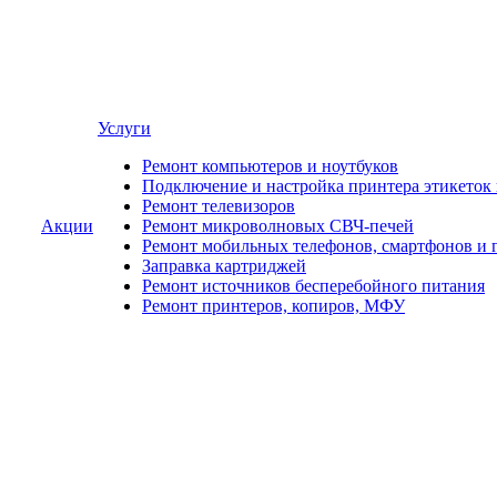
Услуги
Ремонт компьютеров и ноутбуков
Подключение и настройка принтера этикеток
Ремонт телевизоров
Акции
Ремонт микроволновых СВЧ-печей
Ремонт мобильных телефонов, смартфонов и 
Заправка картриджей
Ремонт источников бесперебойного питания
Ремонт принтеров, копиров, МФУ