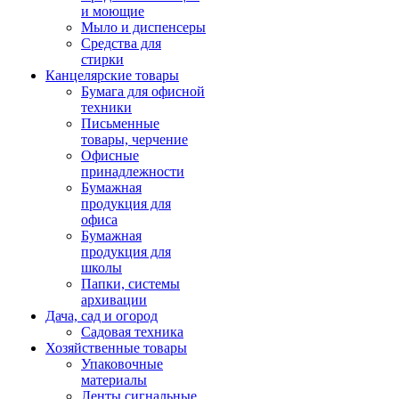
и моющие
Мыло и диспенсеры
Средства для
стирки
Канцелярские товары
Бумага для офисной
техники
Письменные
товары, черчение
Офисные
принадлежности
Бумажная
продукция для
офиса
Бумажная
продукция для
школы
Папки, системы
архивации
Дача, сад и огород
Садовая техника
Хозяйственные товары
Упаковочные
материалы
Ленты сигнальные