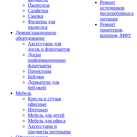
Ремонт
Пылесосы
источников
Салфетки
бесперебойного
Смазки
питания
Фильтры для
Ремонт
пылесоса
принтеров,
Демонстрационное
копиров, МФУ
оборудование
Аксессуары для
досок и флипчартов
Доски
информационные,
флипчарты
Проекторы
Бейджи
Держатели для
бейджей
Мебель
Кресла и стулья
офисные
Интерьер
Мебель для детей
Мебель для офиса
Аксессуары и
предметы интерьера