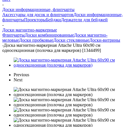
-
Доски информационные, флипчарты
Аксессуары для досок и флипчартов
Доски информационные,
флипчарты
Проекторы
Бейджи
Держатели для бейджей
-
Доски магнитно-маркерные
Флипчарты
Доски комбинированные
Доски магнитно-
меловые
Доски пробковые
Доски стеклянные
Доски-витрины
-
Доска магнитно-маркерная Attache Ultra 60x90 см
односекционная (полочка для маркеров) [1344499]
Previous
Next