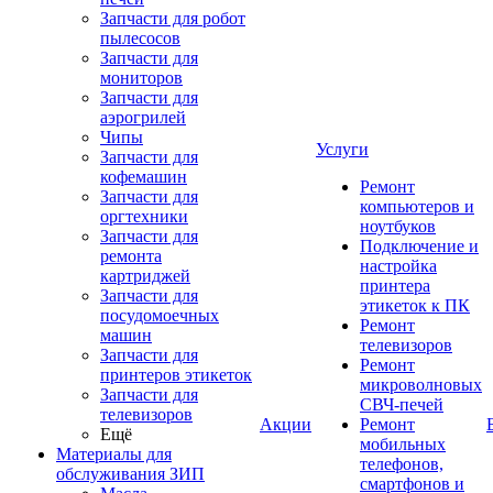
Запчасти для робот
пылесосов
Запчасти для
мониторов
Запчасти для
аэрогрилей
Чипы
Услуги
Запчасти для
кофемашин
Ремонт
Запчасти для
компьютеров и
оргтехники
ноутбуков
Запчасти для
Подключение и
ремонта
настройка
картриджей
принтера
Запчасти для
этикеток к ПК
посудомоечных
Ремонт
машин
телевизоров
Запчасти для
Ремонт
принтеров этикеток
микроволновых
Запчасти для
СВЧ-печей
телевизоров
Акции
Ремонт
Ещё
мобильных
Материалы для
телефонов,
обслуживания ЗИП
смартфонов и