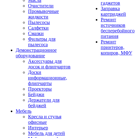
Масла
гаджетов
Очистители
Заправка
Промывочные
картриджей
жидкости
Ремонт
Пылесосы
источников
Салфетки
бесперебойного
Смазки
питания
Фильтры для
Ремонт
пылесоса
принтеров,
Демонстрационное
копиров, МФУ
оборудование
Аксессуары для
досок и флипчартов
Доски
информационные,
флипчарты
Проекторы
Бейджи
Держатели для
бейджей
Мебель
Кресла и стулья
офисные
Интерьер
Мебель для детей