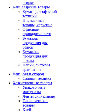
стирки
Канцелярские товары
Бумага для офисной
техники
Письменные
товары, черчение
Офисные
принадлежности
Бумажная
продукция для
офиса
Бумажная
продукция для
школы
Папки, системы
архивации
Дача, сад и огород
Садовая техника
Хозяйственные товары
Упаковочные
материалы
Ленты сигнальные
Гигиенические
товары
Клей