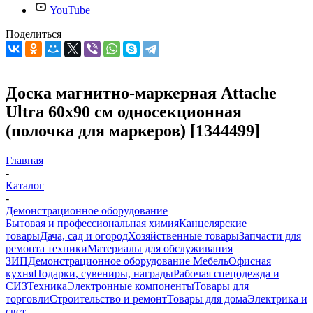
YouTube
Поделиться
Доска магнитно-маркерная Attache
Ultra 60x90 см односекционная
(полочка для маркеров) [1344499]
Главная
-
Каталог
-
Демонстрационное оборудование
Бытовая и профессиональная химия
Канцелярские
товары
Дача, сад и огород
Хозяйственные товары
Запчасти для
ремонта техники
Материалы для обслуживания
ЗИП
Демонстрационное оборудование
Мебель
Офисная
кухня
Подарки, сувениры, награды
Рабочая спецодежда и
СИЗ
Техника
Электронные компоненты
Товары для
торговли
Строительство и ремонт
Товары для дома
Электрика и
свет