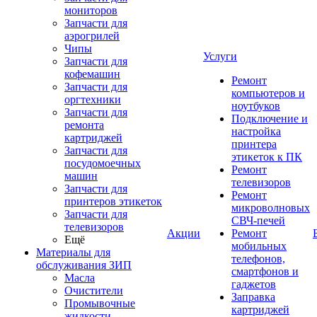
мониторов
Запчасти для
аэрогрилей
Чипы
Услуги
Запчасти для
кофемашин
Ремонт
Запчасти для
компьютеров и
оргтехники
ноутбуков
Запчасти для
Подключение и
ремонта
настройка
картриджей
принтера
Запчасти для
этикеток к ПК
посудомоечных
Ремонт
машин
телевизоров
Запчасти для
Ремонт
принтеров этикеток
микроволновых
Запчасти для
СВЧ-печей
телевизоров
Акции
Ремонт
Ещё
мобильных
Материалы для
телефонов,
обслуживания ЗИП
смартфонов и
Масла
гаджетов
Очистители
Заправка
Промывочные
картриджей
жидкости