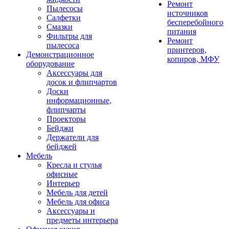
Ремонт
Пылесосы
источников
Салфетки
бесперебойного
Смазки
питания
Фильтры для
Ремонт
пылесоса
принтеров,
Демонстрационное
копиров, МФУ
оборудование
Аксессуары для
досок и флипчартов
Доски
информационные,
флипчарты
Проекторы
Бейджи
Держатели для
бейджей
Мебель
Кресла и стулья
офисные
Интерьер
Мебель для детей
Мебель для офиса
Аксессуары и
предметы интерьера