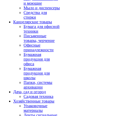
и моющие
Мыло и диспенсеры
Средства для
стирки
Канцелярские товары
Бумага для офисной
техники
Письменные
товары, черчение
Офисные
принадлежности
Бумажная
продукция для
офиса
Бумажная
продукция для
школы
Папки, системы
архивации
Дача, сад и огород
Садовая техника
Хозяйственные товары
Упаковочные
материалы
Ленты сигнальные