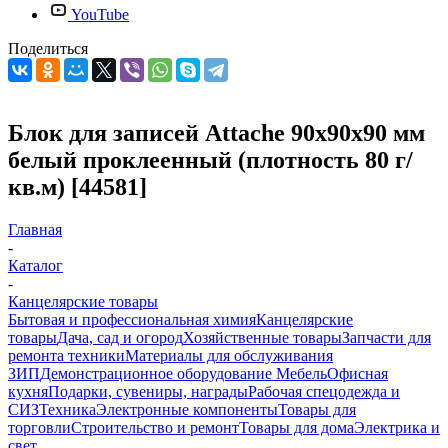
YouTube
Поделиться
Блок для записей Attache 90x90x90 мм
белый проклеенный (плотность 80 г/
кв.м) [44581]
Главная
-
Каталог
-
Канцелярские товары
Бытовая и профессиональная химия
Канцелярские
товары
Дача, сад и огород
Хозяйственные товары
Запчасти для
ремонта техники
Материалы для обслуживания
ЗИП
Демонстрационное оборудование
Мебель
Офисная
кухня
Подарки, сувениры, награды
Рабочая спецодежда и
СИЗ
Техника
Электронные компоненты
Товары для
торговли
Строительство и ремонт
Товары для дома
Электрика и
свет