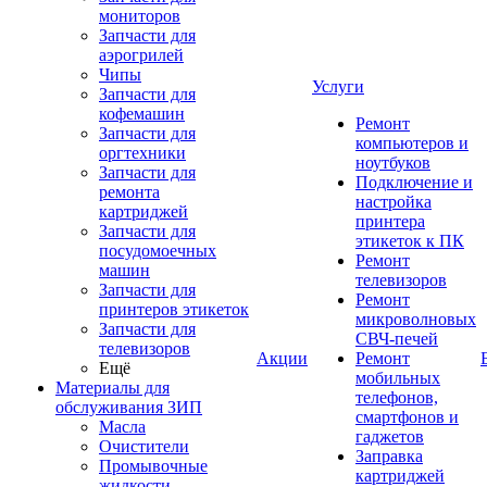
мониторов
Запчасти для
аэрогрилей
Чипы
Услуги
Запчасти для
кофемашин
Ремонт
Запчасти для
компьютеров и
оргтехники
ноутбуков
Запчасти для
Подключение и
ремонта
настройка
картриджей
принтера
Запчасти для
этикеток к ПК
посудомоечных
Ремонт
машин
телевизоров
Запчасти для
Ремонт
принтеров этикеток
микроволновых
Запчасти для
СВЧ-печей
телевизоров
Акции
Ремонт
Ещё
мобильных
Материалы для
телефонов,
обслуживания ЗИП
смартфонов и
Масла
гаджетов
Очистители
Заправка
Промывочные
картриджей
жидкости