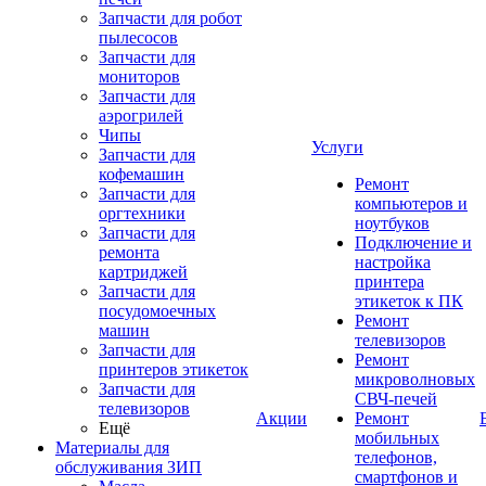
Запчасти для робот
пылесосов
Запчасти для
мониторов
Запчасти для
аэрогрилей
Чипы
Услуги
Запчасти для
кофемашин
Ремонт
Запчасти для
компьютеров и
оргтехники
ноутбуков
Запчасти для
Подключение и
ремонта
настройка
картриджей
принтера
Запчасти для
этикеток к ПК
посудомоечных
Ремонт
машин
телевизоров
Запчасти для
Ремонт
принтеров этикеток
микроволновых
Запчасти для
СВЧ-печей
телевизоров
Акции
Ремонт
Ещё
мобильных
Материалы для
телефонов,
обслуживания ЗИП
смартфонов и