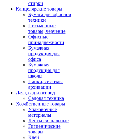
стирки
Канцелярские товары
Бумага для офисной
техники
Письменные
товары, черчение
Офисные
принадлежности
Бумажная
продукция для
офиса
Бумажная
продукция для
школы
Папки, системы
архивации
Дача, сад и огород
Садовая техника
Хозяйственные товары
Упаковочные
материалы
Ленты сигнальные
Гигиенические
товары
Клей