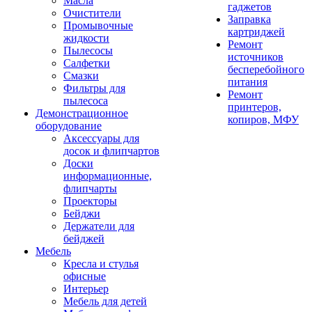
Масла
гаджетов
Очистители
Заправка
Промывочные
картриджей
жидкости
Ремонт
Пылесосы
источников
Салфетки
бесперебойного
Смазки
питания
Фильтры для
Ремонт
пылесоса
принтеров,
Демонстрационное
копиров, МФУ
оборудование
Аксессуары для
досок и флипчартов
Доски
информационные,
флипчарты
Проекторы
Бейджи
Держатели для
бейджей
Мебель
Кресла и стулья
офисные
Интерьер
Мебель для детей