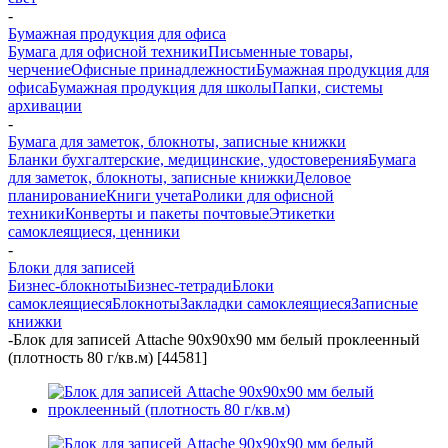
-
Бумажная продукция для офиса
Бумага для офисной техники
Письменные товары,
черчение
Офисные принадлежности
Бумажная продукция для
офиса
Бумажная продукция для школы
Папки, системы
архивации
-
Бумага для заметок, блокноты, записные книжки
Бланки бухгалтерские, медицинские, удостоверения
Бумага
для заметок, блокноты, записные книжки
Деловое
планирование
Книги учета
Ролики для офисной
техники
Конверты и пакеты почтовые
Этикетки
самоклеящиеся, ценники
-
Блоки для записей
Бизнес-блокноты
Бизнес-тетради
Блоки
самоклеящиеся
Блокноты
Закладки самоклеящиеся
Записные
книжки
-
Блок для записей Attache 90x90x90 мм белый проклеенный
(плотность 80 г/кв.м) [44581]