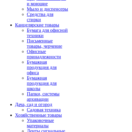
и моющие
Мыло и диспенсеры
Средства для
стирки
Канцелярские товары
Бумага для офисной
техники
Письменные
товары, черчение
Офисные
принадлежности
Бумажная
продукция для
офиса
Бумажная
продукция для
школы
Папки, системы
архивации
Дача, сад и огород
Садовая техника
Хозяйственные товары
Упаковочные
материалы
Ленты сигнальные