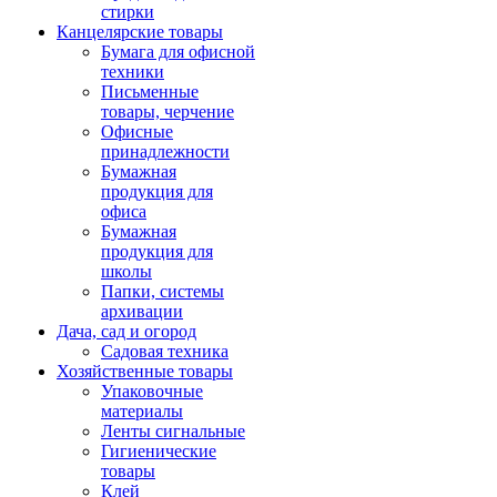
стирки
Канцелярские товары
Бумага для офисной
техники
Письменные
товары, черчение
Офисные
принадлежности
Бумажная
продукция для
офиса
Бумажная
продукция для
школы
Папки, системы
архивации
Дача, сад и огород
Садовая техника
Хозяйственные товары
Упаковочные
материалы
Ленты сигнальные
Гигиенические
товары
Клей