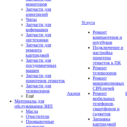
мониторов
Запчасти для
аэрогрилей
Чипы
Услуги
Запчасти для
кофемашин
Ремонт
Запчасти для
компьютеров и
оргтехники
ноутбуков
Запчасти для
Подключение и
ремонта
настройка
картриджей
принтера
Запчасти для
этикеток к ПК
посудомоечных
Ремонт
машин
телевизоров
Запчасти для
Ремонт
принтеров этикеток
микроволновых
Запчасти для
СВЧ-печей
телевизоров
Акции
Ремонт
Ещё
мобильных
Материалы для
телефонов,
обслуживания ЗИП
смартфонов и
Масла
гаджетов
Очистители
Заправка
Промывочные
картриджей
жидкости