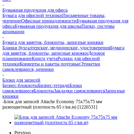
-
Бумажная продукция для офиса
Бумага для офисной техники
Письменные товары,
черчение
Офисные принадлежности
Бумажная продукция для
офиса
Бумажная продукция для школы
Папки, системы
архивации
-
Бумага для заметок, блокноты, записные книжки
Бланки бухгалтерские, медицинские, удостоверения
Бумага
для заметок, блокноты, записные книжки
Деловое
планирование
Книги учета
Ролики для офисной
техники
Конверты и пакеты почтовые
Этикетки
самоклеящиеся, ценники
-
Блоки для записей
Бизнес-блокноты
Бизнес-тетради
Блоки
самоклеящиеся
Блокноты
Закладки самоклеящиеся
Записные
книжки
-
Блок для записей Attache Economy 75x75x75 мм
разноцветный (плотность 65 г/кв.м) [1226531]
Previous