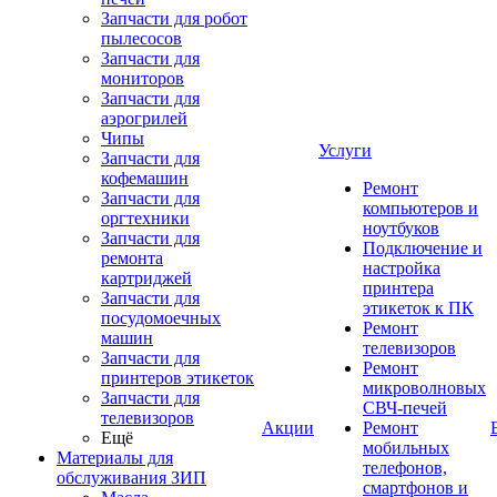
Запчасти для робот
пылесосов
Запчасти для
мониторов
Запчасти для
аэрогрилей
Чипы
Услуги
Запчасти для
кофемашин
Ремонт
Запчасти для
компьютеров и
оргтехники
ноутбуков
Запчасти для
Подключение и
ремонта
настройка
картриджей
принтера
Запчасти для
этикеток к ПК
посудомоечных
Ремонт
машин
телевизоров
Запчасти для
Ремонт
принтеров этикеток
микроволновых
Запчасти для
СВЧ-печей
телевизоров
Акции
Ремонт
Ещё
мобильных
Материалы для
телефонов,
обслуживания ЗИП
смартфонов и