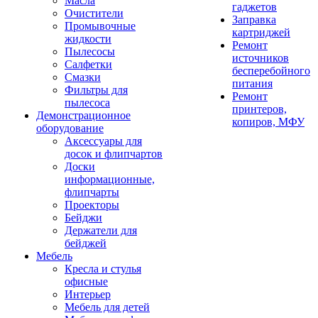
Масла
гаджетов
Очистители
Заправка
Промывочные
картриджей
жидкости
Ремонт
Пылесосы
источников
Салфетки
бесперебойного
Смазки
питания
Фильтры для
Ремонт
пылесоса
принтеров,
Демонстрационное
копиров, МФУ
оборудование
Аксессуары для
досок и флипчартов
Доски
информационные,
флипчарты
Проекторы
Бейджи
Держатели для
бейджей
Мебель
Кресла и стулья
офисные
Интерьер
Мебель для детей