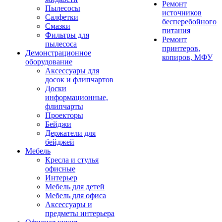
Ремонт
Пылесосы
источников
Салфетки
бесперебойного
Смазки
питания
Фильтры для
Ремонт
пылесоса
принтеров,
Демонстрационное
копиров, МФУ
оборудование
Аксессуары для
досок и флипчартов
Доски
информационные,
флипчарты
Проекторы
Бейджи
Держатели для
бейджей
Мебель
Кресла и стулья
офисные
Интерьер
Мебель для детей
Мебель для офиса
Аксессуары и
предметы интерьера