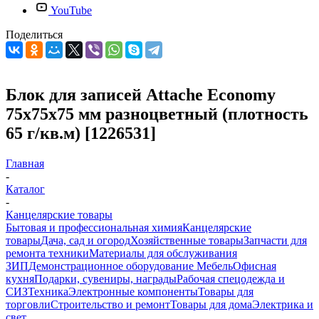
YouTube
Поделиться
Блок для записей Attache Economy
75x75x75 мм разноцветный (плотность
65 г/кв.м) [1226531]
Главная
-
Каталог
-
Канцелярские товары
Бытовая и профессиональная химия
Канцелярские
товары
Дача, сад и огород
Хозяйственные товары
Запчасти для
ремонта техники
Материалы для обслуживания
ЗИП
Демонстрационное оборудование
Мебель
Офисная
кухня
Подарки, сувениры, награды
Рабочая спецодежда и
СИЗ
Техника
Электронные компоненты
Товары для
торговли
Строительство и ремонт
Товары для дома
Электрика и
свет