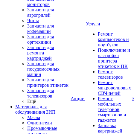
мониторов
Запчасти для
аэрогрилей
Чипы
Услуги
Запчасти для
кофемашин
Ремонт
Запчасти для
компьютеров и
оргтехники
ноутбуков
Запчасти для
Подключение и
ремонта
настройка
картриджей
принтера
Запчасти для
этикеток к ПК
посудомоечных
Ремонт
машин
телевизоров
Запчасти для
Ремонт
принтеров этикеток
микроволновых
Запчасти для
СВЧ-печей
телевизоров
Акции
Ремонт
Ещё
мобильных
Материалы для
телефонов,
обслуживания ЗИП
смартфонов и
Масла
гаджетов
Очистители
Заправка
Промывочные
картриджей
жидкости