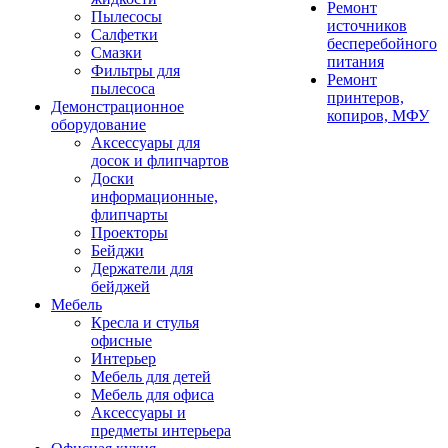
Ремонт
Пылесосы
источников
Салфетки
бесперебойного
Смазки
питания
Фильтры для
Ремонт
пылесоса
принтеров,
Демонстрационное
копиров, МФУ
оборудование
Аксессуары для
досок и флипчартов
Доски
информационные,
флипчарты
Проекторы
Бейджи
Держатели для
бейджей
Мебель
Кресла и стулья
офисные
Интерьер
Мебель для детей
Мебель для офиса
Аксессуары и
предметы интерьера