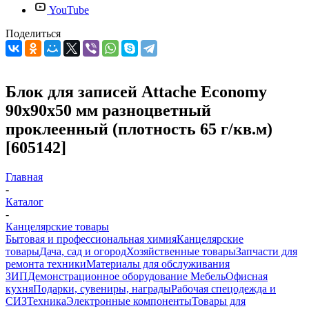
YouTube
Поделиться
Блок для записей Attache Economy
90x90x50 мм разноцветный
проклеенный (плотность 65 г/кв.м)
[605142]
Главная
-
Каталог
-
Канцелярские товары
Бытовая и профессиональная химия
Канцелярские
товары
Дача, сад и огород
Хозяйственные товары
Запчасти для
ремонта техники
Материалы для обслуживания
ЗИП
Демонстрационное оборудование
Мебель
Офисная
кухня
Подарки, сувениры, награды
Рабочая спецодежда и
СИЗ
Техника
Электронные компоненты
Товары для