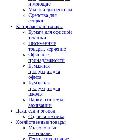
и моющие
Мыло и диспенсеры
Средства для
стирки
Канцелярские товары
Бумага для офисной
техники
Письменные
товары, черчение
Офисные
принадлежности
Бумажная
продукция для
офиса
Бумажная
продукция для
школы
Папки, системы
архивации
Дача, сад и огород
Садовая техника
Хозяйственные товары
Упаковочные
материалы
Ленты сигнальные