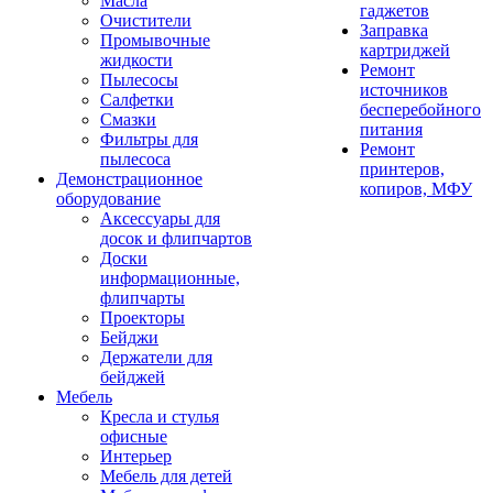
Масла
гаджетов
Очистители
Заправка
Промывочные
картриджей
жидкости
Ремонт
Пылесосы
источников
Салфетки
бесперебойного
Смазки
питания
Фильтры для
Ремонт
пылесоса
принтеров,
Демонстрационное
копиров, МФУ
оборудование
Аксессуары для
досок и флипчартов
Доски
информационные,
флипчарты
Проекторы
Бейджи
Держатели для
бейджей
Мебель
Кресла и стулья
офисные
Интерьер
Мебель для детей