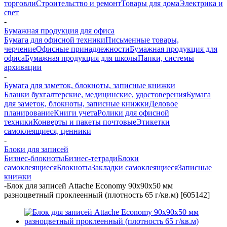
торговли
Строительство и ремонт
Товары для дома
Электрика и
свет
-
Бумажная продукция для офиса
Бумага для офисной техники
Письменные товары,
черчение
Офисные принадлежности
Бумажная продукция для
офиса
Бумажная продукция для школы
Папки, системы
архивации
-
Бумага для заметок, блокноты, записные книжки
Бланки бухгалтерские, медицинские, удостоверения
Бумага
для заметок, блокноты, записные книжки
Деловое
планирование
Книги учета
Ролики для офисной
техники
Конверты и пакеты почтовые
Этикетки
самоклеящиеся, ценники
-
Блоки для записей
Бизнес-блокноты
Бизнес-тетради
Блоки
самоклеящиеся
Блокноты
Закладки самоклеящиеся
Записные
книжки
-
Блок для записей Attache Economy 90x90x50 мм
разноцветный проклеенный (плотность 65 г/кв.м) [605142]