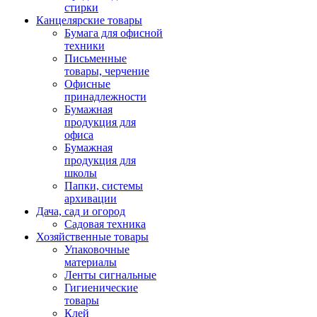
стирки
Канцелярские товары
Бумага для офисной
техники
Письменные
товары, черчение
Офисные
принадлежности
Бумажная
продукция для
офиса
Бумажная
продукция для
школы
Папки, системы
архивации
Дача, сад и огород
Садовая техника
Хозяйственные товары
Упаковочные
материалы
Ленты сигнальные
Гигиенические
товары
Клей