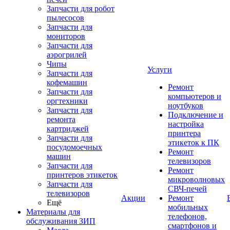
Запчасти для робот
пылесосов
Запчасти для
мониторов
Запчасти для
аэрогрилей
Чипы
Услуги
Запчасти для
кофемашин
Ремонт
Запчасти для
компьютеров и
оргтехники
ноутбуков
Запчасти для
Подключение и
ремонта
настройка
картриджей
принтера
Запчасти для
этикеток к ПК
посудомоечных
Ремонт
машин
телевизоров
Запчасти для
Ремонт
принтеров этикеток
микроволновых
Запчасти для
СВЧ-печей
телевизоров
Акции
Ремонт
Ещё
мобильных
Материалы для
телефонов,
обслуживания ЗИП
смартфонов и