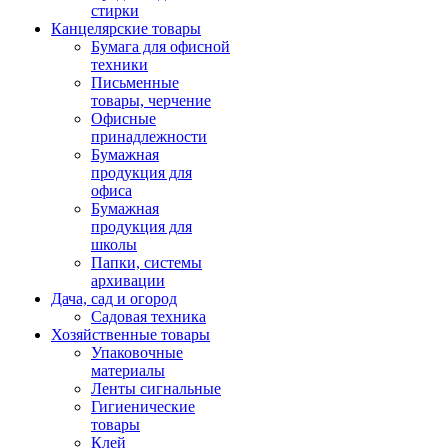
стирки
Канцелярские товары
Бумага для офисной
техники
Письменные
товары, черчение
Офисные
принадлежности
Бумажная
продукция для
офиса
Бумажная
продукция для
школы
Папки, системы
архивации
Дача, сад и огород
Садовая техника
Хозяйственные товары
Упаковочные
материалы
Ленты сигнальные
Гигиенические
товары
Клей