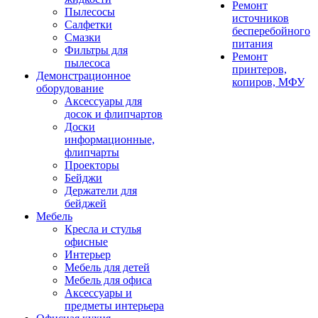
Ремонт
Пылесосы
источников
Салфетки
бесперебойного
Смазки
питания
Фильтры для
Ремонт
пылесоса
принтеров,
Демонстрационное
копиров, МФУ
оборудование
Аксессуары для
досок и флипчартов
Доски
информационные,
флипчарты
Проекторы
Бейджи
Держатели для
бейджей
Мебель
Кресла и стулья
офисные
Интерьер
Мебель для детей
Мебель для офиса
Аксессуары и
предметы интерьера