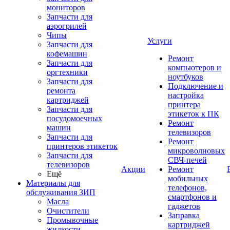
мониторов
Запчасти для
аэрогрилей
Чипы
Услуги
Запчасти для
кофемашин
Ремонт
Запчасти для
компьютеров и
оргтехники
ноутбуков
Запчасти для
Подключение и
ремонта
настройка
картриджей
принтера
Запчасти для
этикеток к ПК
посудомоечных
Ремонт
машин
телевизоров
Запчасти для
Ремонт
принтеров этикеток
микроволновых
Запчасти для
СВЧ-печей
телевизоров
Акции
Ремонт
Ещё
мобильных
Материалы для
телефонов,
обслуживания ЗИП
смартфонов и
Масла
гаджетов
Очистители
Заправка
Промывочные
картриджей
жидкости