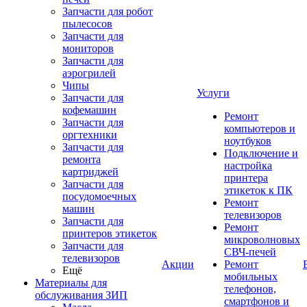
Запчасти для робот
пылесосов
Запчасти для
мониторов
Запчасти для
аэрогрилей
Чипы
Услуги
Запчасти для
кофемашин
Ремонт
Запчасти для
компьютеров и
оргтехники
ноутбуков
Запчасти для
Подключение и
ремонта
настройка
картриджей
принтера
Запчасти для
этикеток к ПК
посудомоечных
Ремонт
машин
телевизоров
Запчасти для
Ремонт
принтеров этикеток
микроволновых
Запчасти для
СВЧ-печей
телевизоров
Акции
Ремонт
Ещё
мобильных
Материалы для
телефонов,
обслуживания ЗИП
смартфонов и