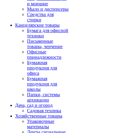
и моющие
Мыло и диспенсеры
Средства для
стирки
Канцелярские товары
Бумага для офисной
техники
Письменные
товары, черчение
Офисные
принадлежности
Бумажная
продукция для
офиса
Бумажная
продукция для
школы
Папки, системы
архивации
Дача, сад и огород
Садовая техника
Хозяйственные товары
Упаковочные
материалы
Ленты сигнальные