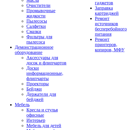
Масла
гаджетов
Очистители
Заправка
Промывочные
картриджей
жидкости
Ремонт
Пылесосы
источников
Салфетки
бесперебойного
Смазки
питания
Фильтры для
Ремонт
пылесоса
принтеров,
Демонстрационное
копиров, МФУ
оборудование
Аксессуары для
досок и флипчартов
Доски
информационные,
флипчарты
Проекторы
Бейджи
Держатели для
бейджей
Мебель
Кресла и стулья
офисные
Интерьер
Мебель для детей