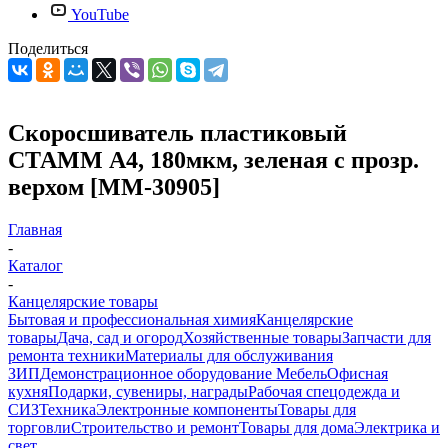
YouTube
Поделиться
Скоросшиватель пластиковый
СТАММ А4, 180мкм, зеленая с прозр.
верхом [ММ-30905]
Главная
-
Каталог
-
Канцелярские товары
Бытовая и профессиональная химия
Канцелярские
товары
Дача, сад и огород
Хозяйственные товары
Запчасти для
ремонта техники
Материалы для обслуживания
ЗИП
Демонстрационное оборудование
Мебель
Офисная
кухня
Подарки, сувениры, награды
Рабочая спецодежда и
СИЗ
Техника
Электронные компоненты
Товары для
торговли
Строительство и ремонт
Товары для дома
Электрика и
свет