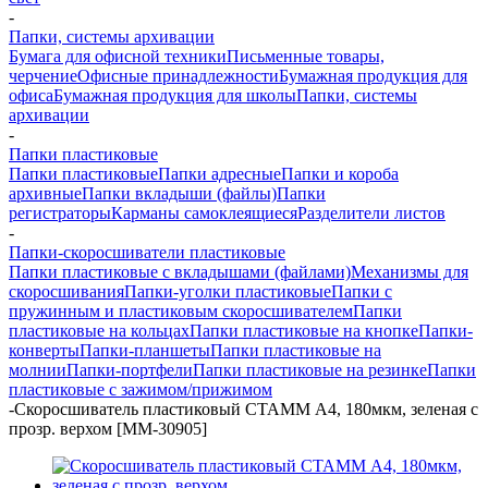
-
Папки, системы архивации
Бумага для офисной техники
Письменные товары,
черчение
Офисные принадлежности
Бумажная продукция для
офиса
Бумажная продукция для школы
Папки, системы
архивации
-
Папки пластиковые
Папки пластиковые
Папки адресные
Папки и короба
архивные
Папки вкладыши (файлы)
Папки
регистраторы
Карманы самоклеящиеся
Разделители листов
-
Папки-скоросшиватели пластиковые
Папки пластиковые с вкладышами (файлами)
Механизмы для
скоросшивания
Папки-уголки пластиковые
Папки с
пружинным и пластиковым скоросшивателем
Папки
пластиковые на кольцах
Папки пластиковые на кнопке
Папки-
конверты
Папки-планшеты
Папки пластиковые на
молнии
Папки-портфели
Папки пластиковые на резинке
Папки
пластиковые с зажимом/прижимом
-
Скоросшиватель пластиковый СТАММ А4, 180мкм, зеленая с
прозр. верхом [ММ-30905]