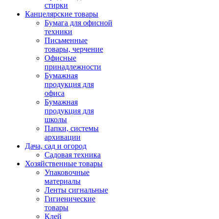
стирки
Канцелярские товары
Бумага для офисной
техники
Письменные
товары, черчение
Офисные
принадлежности
Бумажная
продукция для
офиса
Бумажная
продукция для
школы
Папки, системы
архивации
Дача, сад и огород
Садовая техника
Хозяйственные товары
Упаковочные
материалы
Ленты сигнальные
Гигиенические
товары
Клей