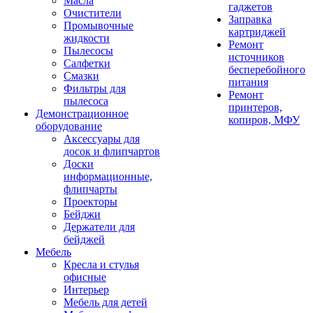
Масла
гаджетов
Очистители
Заправка
Промывочные
картриджей
жидкости
Ремонт
Пылесосы
источников
Салфетки
бесперебойного
Смазки
питания
Фильтры для
Ремонт
пылесоса
принтеров,
Демонстрационное
копиров, МФУ
оборудование
Аксессуары для
досок и флипчартов
Доски
информационные,
флипчарты
Проекторы
Бейджи
Держатели для
бейджей
Мебель
Кресла и стулья
офисные
Интерьер
Мебель для детей