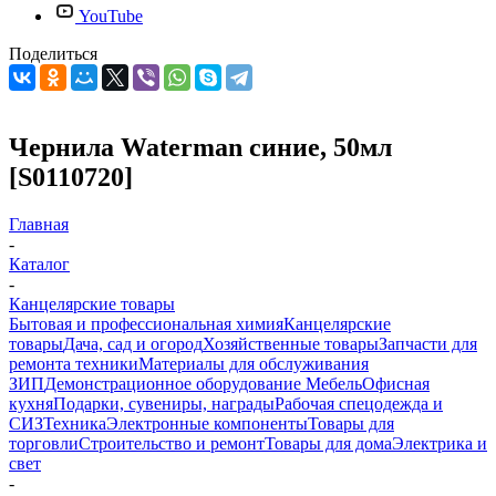
YouTube
Поделиться
Чернила Waterman синие, 50мл
[S0110720]
Главная
-
Каталог
-
Канцелярские товары
Бытовая и профессиональная химия
Канцелярские
товары
Дача, сад и огород
Хозяйственные товары
Запчасти для
ремонта техники
Материалы для обслуживания
ЗИП
Демонстрационное оборудование
Мебель
Офисная
кухня
Подарки, сувениры, награды
Рабочая спецодежда и
СИЗ
Техника
Электронные компоненты
Товары для
торговли
Строительство и ремонт
Товары для дома
Электрика и
свет
-