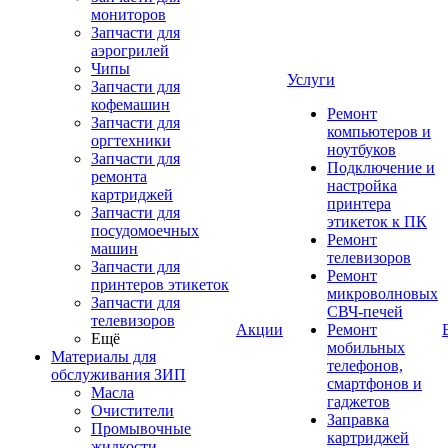
мониторов
Запчасти для
аэрогрилей
Чипы
Услуги
Запчасти для
кофемашин
Ремонт
Запчасти для
компьютеров и
оргтехники
ноутбуков
Запчасти для
Подключение и
ремонта
настройка
картриджей
принтера
Запчасти для
этикеток к ПК
посудомоечных
Ремонт
машин
телевизоров
Запчасти для
Ремонт
принтеров этикеток
микроволновых
Запчасти для
СВЧ-печей
телевизоров
Акции
Ремонт
Ещё
мобильных
Материалы для
телефонов,
обслуживания ЗИП
смартфонов и
Масла
гаджетов
Очистители
Заправка
Промывочные
картриджей
жидкости