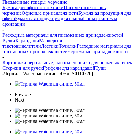
Письменные товары, черчение
Бумага для офисной техники
Письменные товары,
черчение
Офисные принадлежности
Бумажная продукция для
офиса
Бумажная продукция для школы
Папки, системы
архивации
-
Расходные материалы для письменных принадлежностей
Ручки
Карандаши
Маркеры и
текстовыделители
Ластики
Точилки
Расходные материалы для
письменных принадлежностей
Чертежные принадлежности
-
Картриджи чернильные, насосы, чернила для перьевых ручек
Стержни для ручек
Грифели для карандашей
Тушь
-
Чернила Waterman синие, 50мл [S0110720]
Previous
Next