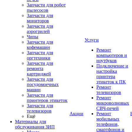
Запчасти для робот
пылесосов
Запчасти для
мониторов
Запчасти для
аэрогрилей
Чипы
Услуги
Запчасти для
кофемашин
Ремонт
Запчасти для
компьютеров и
оргтехники
ноутбуков
Запчасти для
Подключение и
ремонта
настройка
картриджей
принтера
Запчасти для
этикеток к ПК
посудомоечных
Ремонт
машин
телевизоров
Запчасти для
Ремонт
принтеров этикеток
микроволновых
Запчасти для
СВЧ-печей
телевизоров
Акции
Ремонт
Ещё
мобильных
Материалы для
телефонов,
обслуживания ЗИП
смартфонов и