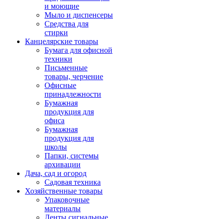
и моющие
Мыло и диспенсеры
Средства для
стирки
Канцелярские товары
Бумага для офисной
техники
Письменные
товары, черчение
Офисные
принадлежности
Бумажная
продукция для
офиса
Бумажная
продукция для
школы
Папки, системы
архивации
Дача, сад и огород
Садовая техника
Хозяйственные товары
Упаковочные
материалы
Ленты сигнальные