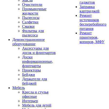
Масла
гаджетов
Очистители
Заправка
Промывочные
картриджей
жидкости
Ремонт
Пылесосы
источников
Салфетки
бесперебойного
Смазки
питания
Фильтры для
Ремонт
пылесоса
принтеров,
Демонстрационное
копиров, МФУ
оборудование
Аксессуары для
досок и флипчартов
Доски
информационные,
флипчарты
Проекторы
Бейджи
Держатели для
бейджей
Мебель
Кресла и стулья
офисные
Интерьер
Мебель для детей