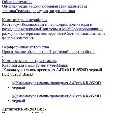
Офисная техника
Офисная техника
Компьютерная техника
Бытовая
техника
Телевизоры, аудио, видео техника
-
Компьютеры и периферия
Картриджи
Компьютеры и периферия
Ламинаторы и
расходные материалы
Принтеры и МФУ
Брошюровщики и
расходные материалы для переплета
Светильники, лампы и
фонари
Телефония
-
Периферийные устройства
Программное обеспечение
Периферийные устройства
-
Комплекты клавиатура и мышь
Коврики для мыши
Клавиатуры
Мыши
-
Клавиатура+мышь проводная A4Tech KR-8520D черный
[KR-8520D Black]
Артикул:
KR-8520D Black