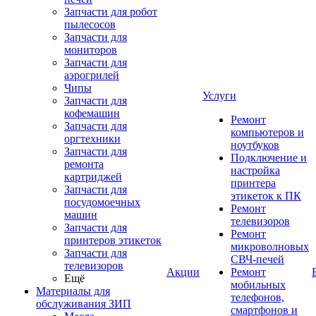
Запчасти для робот
пылесосов
Запчасти для
мониторов
Запчасти для
аэрогрилей
Чипы
Услуги
Запчасти для
кофемашин
Ремонт
Запчасти для
компьютеров и
оргтехники
ноутбуков
Запчасти для
Подключение и
ремонта
настройка
картриджей
принтера
Запчасти для
этикеток к ПК
посудомоечных
Ремонт
машин
телевизоров
Запчасти для
Ремонт
принтеров этикеток
микроволновых
Запчасти для
СВЧ-печей
телевизоров
Акции
Ремонт
Ещё
мобильных
Материалы для
телефонов,
обслуживания ЗИП
смартфонов и