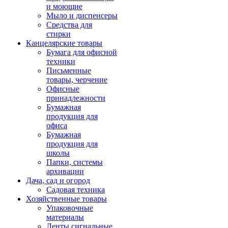
и моющие
Мыло и диспенсеры
Средства для
стирки
Канцелярские товары
Бумага для офисной
техники
Письменные
товары, черчение
Офисные
принадлежности
Бумажная
продукция для
офиса
Бумажная
продукция для
школы
Папки, системы
архивации
Дача, сад и огород
Садовая техника
Хозяйственные товары
Упаковочные
материалы
Ленты сигнальные