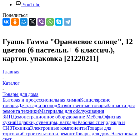
YouTube
Поделиться
Гуашь Гамма "Оранжевое солнце", 12
цветов (6 пастельн.+ 6 классич.),
картон. упаковка [21220211]
Главная
-
Каталог
-
Товары для дома
Бытовая и профессиональная химия
Канцелярские
товары
Дача, сад и огород
Хозяйственные товары
Запчасти для
ремонта техники
Материалы для обслуживания
ЗИП
Демонстрационное оборудование
Мебель
Офисная
кухня
Подарки, сувениры, награды
Рабочая спецодежда и
СИЗ
Техника
Электронные компоненты
Товары для
торговли
Строительство и ремонт
Товары для дома
Электрика и
свет