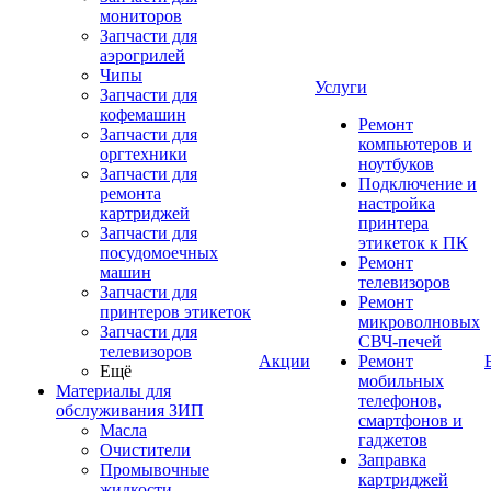
мониторов
Запчасти для
аэрогрилей
Чипы
Услуги
Запчасти для
кофемашин
Ремонт
Запчасти для
компьютеров и
оргтехники
ноутбуков
Запчасти для
Подключение и
ремонта
настройка
картриджей
принтера
Запчасти для
этикеток к ПК
посудомоечных
Ремонт
машин
телевизоров
Запчасти для
Ремонт
принтеров этикеток
микроволновых
Запчасти для
СВЧ-печей
телевизоров
Акции
Ремонт
Ещё
мобильных
Материалы для
телефонов,
обслуживания ЗИП
смартфонов и
Масла
гаджетов
Очистители
Заправка
Промывочные
картриджей
жидкости