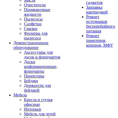
Масла
гаджетов
Очистители
Заправка
Промывочные
картриджей
жидкости
Ремонт
Пылесосы
источников
Салфетки
бесперебойного
Смазки
питания
Фильтры для
Ремонт
пылесоса
принтеров,
Демонстрационное
копиров, МФУ
оборудование
Аксессуары для
досок и флипчартов
Доски
информационные,
флипчарты
Проекторы
Бейджи
Держатели для
бейджей
Мебель
Кресла и стулья
офисные
Интерьер
Мебель для детей