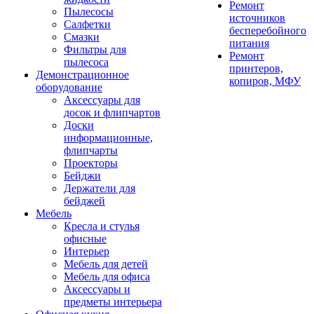
Ремонт
Пылесосы
источников
Салфетки
бесперебойного
Смазки
питания
Фильтры для
Ремонт
пылесоса
принтеров,
Демонстрационное
копиров, МФУ
оборудование
Аксессуары для
досок и флипчартов
Доски
информационные,
флипчарты
Проекторы
Бейджи
Держатели для
бейджей
Мебель
Кресла и стулья
офисные
Интерьер
Мебель для детей
Мебель для офиса
Аксессуары и
предметы интерьера