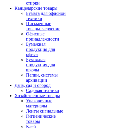
стирки
Канцелярские товары
Бумага для офисной
техники
Письменные
товары, черчение
Офисные
принадлежности
Бумажная
продукция для
офиса
Бумажная
продукция для
школы
Папки, системы
архивации
Дача, сад и огород
Садовая техника
Хозяйственные товары
Упаковочные
материалы
Ленты сигнальные
Гигиенические
товары
Клей