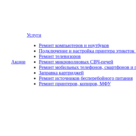
Услуги
Ремонт компьютеров и ноутбуков
Подключение и настройка принтера этикеток
Ремонт телевизоров
Акции
Ремонт микроволновых СВЧ-печей
Ремонт мобильных телефонов, смартфонов и 
Заправка картриджей
Ремонт источников бесперебойного питания
Ремонт принтеров, копиров, МФУ