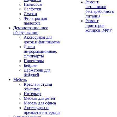
Ремонт
Пылесосы
источников
Салфетки
бесперебойного
Смазки
питания
Фильтры для
Ремонт
пылесоса
принтеров,
Демонстрационное
копиров, МФУ
оборудование
Аксессуары для
досок и флипчартов
Доски
информационные,
флипчарты
Проекторы
Бейджи
Держатели для
бейджей
Мебель
Кресла и стулья
офисные
Интерьер
Мебель для детей
Мебель для офиса
Аксессуары и
предметы интерьера