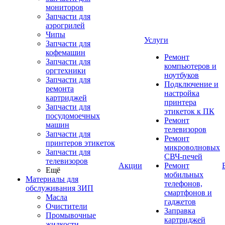
мониторов
Запчасти для
аэрогрилей
Чипы
Услуги
Запчасти для
кофемашин
Ремонт
Запчасти для
компьютеров и
оргтехники
ноутбуков
Запчасти для
Подключение и
ремонта
настройка
картриджей
принтера
Запчасти для
этикеток к ПК
посудомоечных
Ремонт
машин
телевизоров
Запчасти для
Ремонт
принтеров этикеток
микроволновых
Запчасти для
СВЧ-печей
телевизоров
Акции
Ремонт
Ещё
мобильных
Материалы для
телефонов,
обслуживания ЗИП
смартфонов и
Масла
гаджетов
Очистители
Заправка
Промывочные
картриджей
жидкости