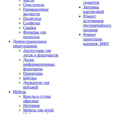
Масла
гаджетов
Очистители
Заправка
Промывочные
картриджей
жидкости
Ремонт
Пылесосы
источников
Салфетки
бесперебойного
Смазки
питания
Фильтры для
Ремонт
пылесоса
принтеров,
Демонстрационное
копиров, МФУ
оборудование
Аксессуары для
досок и флипчартов
Доски
информационные,
флипчарты
Проекторы
Бейджи
Держатели для
бейджей
Мебель
Кресла и стулья
офисные
Интерьер
Мебель для детей