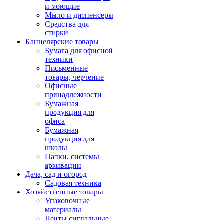
и моющие
Мыло и диспенсеры
Средства для
стирки
Канцелярские товары
Бумага для офисной
техники
Письменные
товары, черчение
Офисные
принадлежности
Бумажная
продукция для
офиса
Бумажная
продукция для
школы
Папки, системы
архивации
Дача, сад и огород
Садовая техника
Хозяйственные товары
Упаковочные
материалы
Ленты сигнальные