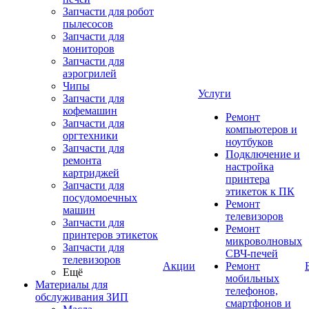
Запчасти для робот
пылесосов
Запчасти для
мониторов
Запчасти для
аэрогрилей
Чипы
Услуги
Запчасти для
кофемашин
Ремонт
Запчасти для
компьютеров и
оргтехники
ноутбуков
Запчасти для
Подключение и
ремонта
настройка
картриджей
принтера
Запчасти для
этикеток к ПК
посудомоечных
Ремонт
машин
телевизоров
Запчасти для
Ремонт
принтеров этикеток
микроволновых
Запчасти для
СВЧ-печей
телевизоров
Акции
Ремонт
Ещё
мобильных
Материалы для
телефонов,
обслуживания ЗИП
смартфонов и