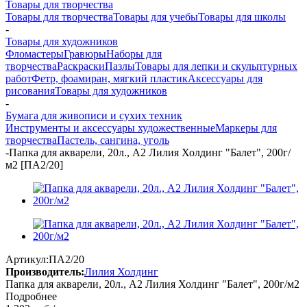
Товары для творчества
Товары для творчества
Товары для учебы
Товары для школы
-
Товары для художников
Фломастеры
Гравюры
Наборы для
творчества
Раскраски
Пазлы
Товары для лепки и скульптурных
работ
Фетр, фоамиран, мягкий пластик
Аксессуары для
рисования
Товары для художников
-
Бумага для живописи и сухих техник
Инструменты и аксессуары художественные
Маркеры для
творчества
Пастель, сангина, уголь
-
Папка для акварели, 20л., А2 Лилия Холдинг "Балет", 200г/
м2 [ПА2/20]
Артикул:
ПА2/20
Производитель:
Лилия Холдинг
Папка для акварели, 20л., А2 Лилия Холдинг "Балет", 200г/м2
Подробнее