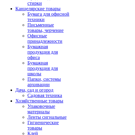
стирки
Канцелярские товары
Бумага для офисной
техники
Письменные
товары, черчение
Офисные
принадлежности
Бумажная
продукция для
офиса
Бумажная
продукция для
школы
Папки, системы
архивации
Дача, сад и огород
Садовая техника
Хозяйственные товары
Упаковочные
материалы
Ленты сигнальные
Гигиенические
товары
Клей