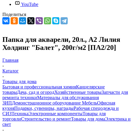
YouTube
Поделиться
Папка для акварели, 20л., А2 Лилия
Холдинг "Балет", 200г/м2 [ПА2/20]
Главная
-
Каталог
-
Товары для дома
Бытовая и профессиональная химия
Канцелярские
товары
Дача, сад и огород
Хозяйственные товары
Запчасти для
ремонта техники
Материалы для обслуживания
ЗИП
Демонстрационное оборудование
Мебель
Офисная
кухня
Подарки, сувениры, награды
Рабочая спецодежда и
СИЗ
Техника
Электронные компоненты
Товары для
торговли
Строительство и ремонт
Товары для дома
Электрика и
свет
-