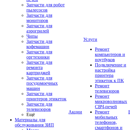
Запчасти для робот
пылесосов
Запчасти для
мониторов
Запчасти для
аэрогрилей
Чипы
Услуги
Запчасти для
кофемашин
Ремонт
Запчасти для
компьютеров и
оргтехники
ноутбуков
Запчасти для
Подключение и
ремонта
настройка
картриджей
принтера
Запчасти для
этикеток к ПК
посудомоечных
Ремонт
машин
телевизоров
Запчасти для
Ремонт
принтеров этикеток
микроволновых
Запчасти для
СВЧ-печей
телевизоров
Акции
Ремонт
Ещё
мобильных
Материалы для
телефонов,
обслуживания ЗИП
смартфонов и