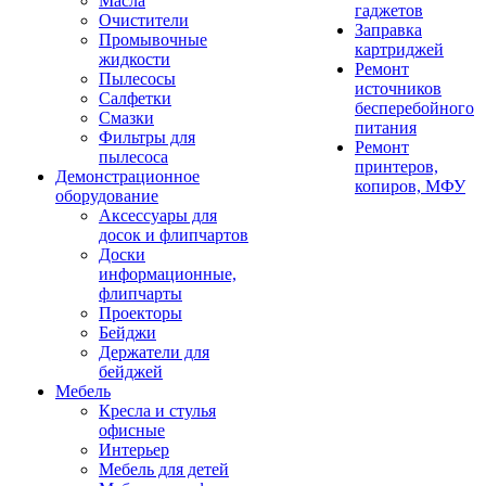
Масла
гаджетов
Очистители
Заправка
Промывочные
картриджей
жидкости
Ремонт
Пылесосы
источников
Салфетки
бесперебойного
Смазки
питания
Фильтры для
Ремонт
пылесоса
принтеров,
Демонстрационное
копиров, МФУ
оборудование
Аксессуары для
досок и флипчартов
Доски
информационные,
флипчарты
Проекторы
Бейджи
Держатели для
бейджей
Мебель
Кресла и стулья
офисные
Интерьер
Мебель для детей