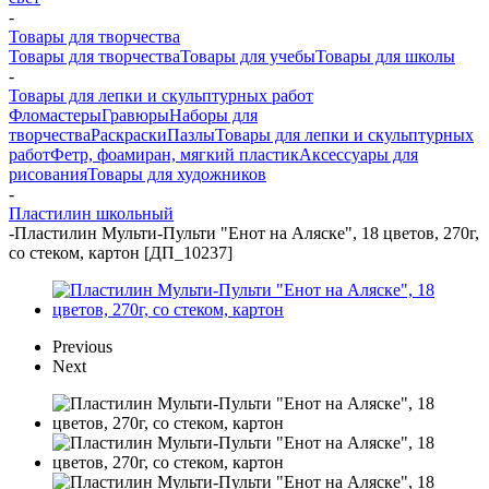
-
Товары для творчества
Товары для творчества
Товары для учебы
Товары для школы
-
Товары для лепки и скульптурных работ
Фломастеры
Гравюры
Наборы для
творчества
Раскраски
Пазлы
Товары для лепки и скульптурных
работ
Фетр, фоамиран, мягкий пластик
Аксессуары для
рисования
Товары для художников
-
Пластилин школьный
-
Пластилин Мульти-Пульти "Енот на Аляске", 18 цветов, 270г,
со стеком, картон [ДП_10237]
Previous
Next