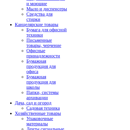
и моющие
Мыло и диспенсеры
Средства для
стирки
Канцелярские товары
Бумага для офисной
техники
Письменные
товары, черчение
Офисные
принадлежности
Бумажная
продукция для
офиса
Бумажная
продукция для
школы
Папки, системы
архивации
Дача, сад и огород
Садовая техника
Хозяйственные товары
Упаковочные
материалы
Ленты сигнальные