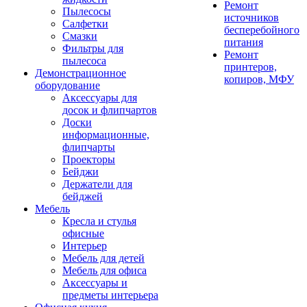
Ремонт
Пылесосы
источников
Салфетки
бесперебойного
Смазки
питания
Фильтры для
Ремонт
пылесоса
принтеров,
Демонстрационное
копиров, МФУ
оборудование
Аксессуары для
досок и флипчартов
Доски
информационные,
флипчарты
Проекторы
Бейджи
Держатели для
бейджей
Мебель
Кресла и стулья
офисные
Интерьер
Мебель для детей
Мебель для офиса
Аксессуары и
предметы интерьера