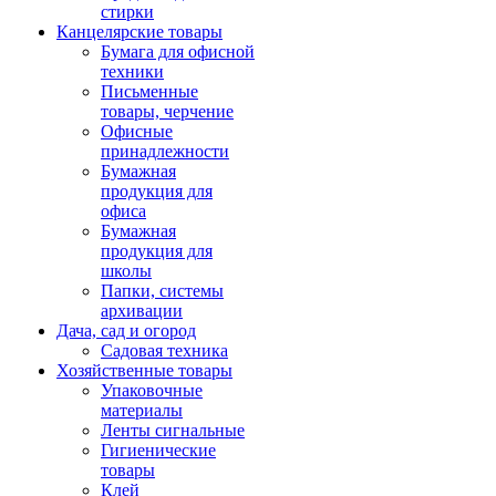
стирки
Канцелярские товары
Бумага для офисной
техники
Письменные
товары, черчение
Офисные
принадлежности
Бумажная
продукция для
офиса
Бумажная
продукция для
школы
Папки, системы
архивации
Дача, сад и огород
Садовая техника
Хозяйственные товары
Упаковочные
материалы
Ленты сигнальные
Гигиенические
товары
Клей