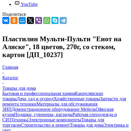
YouTube
Поделиться
Пластилин Мульти-Пульти "Енот на
Аляске", 18 цветов, 270г, со стеком,
картон [ДП_10237]
Главная
-
Каталог
-
Товары для дома
Бытовая и профессиональная химия
Канцелярские
товары
Дача, сад и огород
Хозяйственные товары
Запчасти для
ремонта техники
Материалы для обслуживания
ЗИП
Демонстрационное оборудование
Мебель
Офисная
кухня
Подарки, сувениры, награды
Рабочая спецодежда и
СИЗ
Техника
Электронные компоненты
Товары для
торговли
Строительство и ремонт
Товары для дома
Электрика и
свет