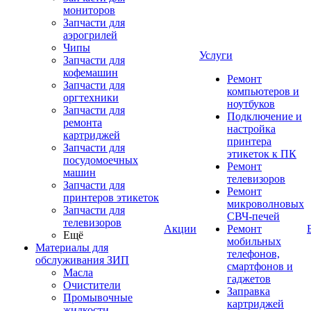
мониторов
Запчасти для
аэрогрилей
Чипы
Услуги
Запчасти для
кофемашин
Ремонт
Запчасти для
компьютеров и
оргтехники
ноутбуков
Запчасти для
Подключение и
ремонта
настройка
картриджей
принтера
Запчасти для
этикеток к ПК
посудомоечных
Ремонт
машин
телевизоров
Запчасти для
Ремонт
принтеров этикеток
микроволновых
Запчасти для
СВЧ-печей
телевизоров
Акции
Ремонт
Ещё
мобильных
Материалы для
телефонов,
обслуживания ЗИП
смартфонов и
Масла
гаджетов
Очистители
Заправка
Промывочные
картриджей
жидкости