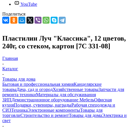
YouTube
Поделиться
Пластилин Луч "Классика", 12 цветов,
240г, cо стеком, картон [7С 331-08]
Главная
-
Каталог
-
Товары для дома
Бытовая и профессиональная химия
Канцелярские
товары
Дача, сад и огород
Хозяйственные товары
Запчасти для
ремонта техники
Материалы для обслуживания
ЗИП
Демонстрационное оборудование
Мебель
Офисная
кухня
Подарки, сувениры, награды
Рабочая спецодежда и
СИЗ
Техника
Электронные компоненты
Товары для
торговли
Строительство и ремонт
Товары для дома
Электрика и
свет
-