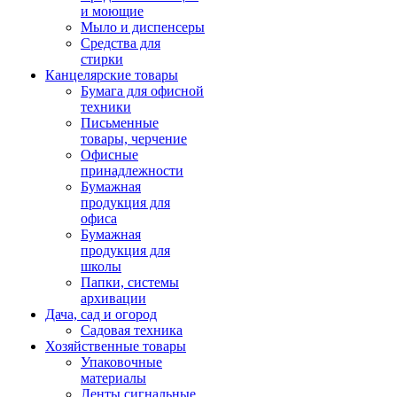
и моющие
Мыло и диспенсеры
Средства для
стирки
Канцелярские товары
Бумага для офисной
техники
Письменные
товары, черчение
Офисные
принадлежности
Бумажная
продукция для
офиса
Бумажная
продукция для
школы
Папки, системы
архивации
Дача, сад и огород
Садовая техника
Хозяйственные товары
Упаковочные
материалы
Ленты сигнальные