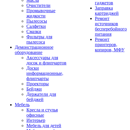
Масла
гаджетов
Очистители
Заправка
Промывочные
картриджей
жидкости
Ремонт
Пылесосы
источников
Салфетки
бесперебойного
Смазки
питания
Фильтры для
Ремонт
пылесоса
принтеров,
Демонстрационное
копиров, МФУ
оборудование
Аксессуары для
досок и флипчартов
Доски
информационные,
флипчарты
Проекторы
Бейджи
Держатели для
бейджей
Мебель
Кресла и стулья
офисные
Интерьер
Мебель для детей