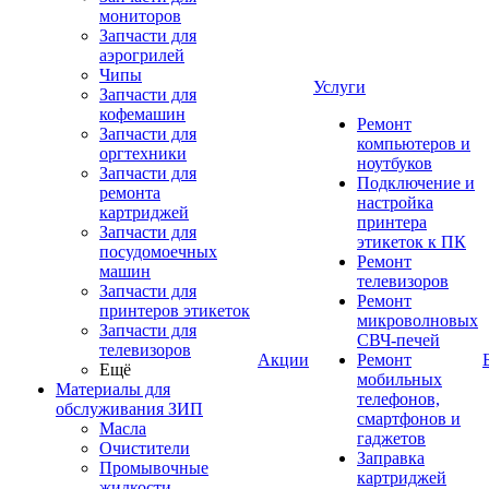
мониторов
Запчасти для
аэрогрилей
Чипы
Услуги
Запчасти для
кофемашин
Ремонт
Запчасти для
компьютеров и
оргтехники
ноутбуков
Запчасти для
Подключение и
ремонта
настройка
картриджей
принтера
Запчасти для
этикеток к ПК
посудомоечных
Ремонт
машин
телевизоров
Запчасти для
Ремонт
принтеров этикеток
микроволновых
Запчасти для
СВЧ-печей
телевизоров
Акции
Ремонт
Ещё
мобильных
Материалы для
телефонов,
обслуживания ЗИП
смартфонов и
Масла
гаджетов
Очистители
Заправка
Промывочные
картриджей
жидкости