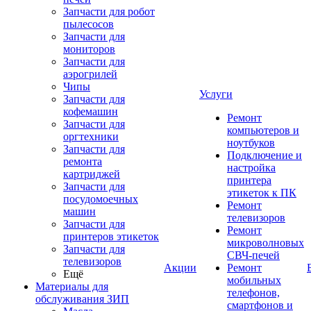
Запчасти для робот
пылесосов
Запчасти для
мониторов
Запчасти для
аэрогрилей
Чипы
Услуги
Запчасти для
кофемашин
Ремонт
Запчасти для
компьютеров и
оргтехники
ноутбуков
Запчасти для
Подключение и
ремонта
настройка
картриджей
принтера
Запчасти для
этикеток к ПК
посудомоечных
Ремонт
машин
телевизоров
Запчасти для
Ремонт
принтеров этикеток
микроволновых
Запчасти для
СВЧ-печей
телевизоров
Акции
Ремонт
Ещё
мобильных
Материалы для
телефонов,
обслуживания ЗИП
смартфонов и