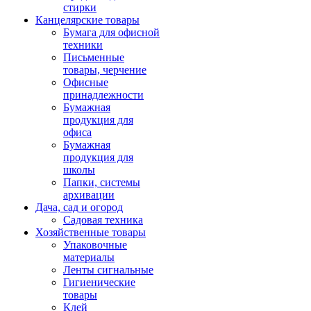
стирки
Канцелярские товары
Бумага для офисной
техники
Письменные
товары, черчение
Офисные
принадлежности
Бумажная
продукция для
офиса
Бумажная
продукция для
школы
Папки, системы
архивации
Дача, сад и огород
Садовая техника
Хозяйственные товары
Упаковочные
материалы
Ленты сигнальные
Гигиенические
товары
Клей