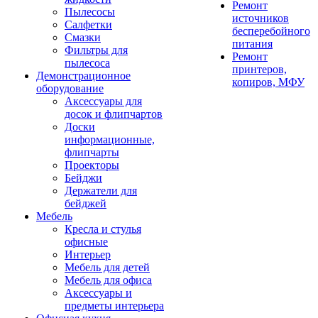
Ремонт
Пылесосы
источников
Салфетки
бесперебойного
Смазки
питания
Фильтры для
Ремонт
пылесоса
принтеров,
Демонстрационное
копиров, МФУ
оборудование
Аксессуары для
досок и флипчартов
Доски
информационные,
флипчарты
Проекторы
Бейджи
Держатели для
бейджей
Мебель
Кресла и стулья
офисные
Интерьер
Мебель для детей
Мебель для офиса
Аксессуары и
предметы интерьера