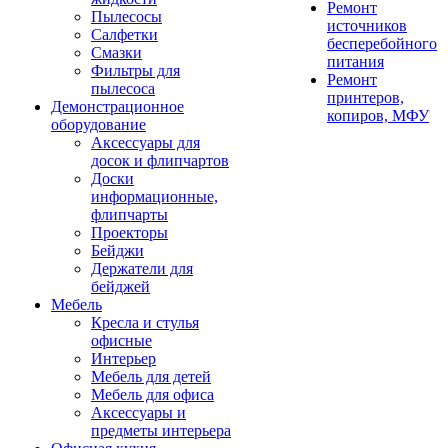
Ремонт
Пылесосы
источников
Салфетки
бесперебойного
Смазки
питания
Фильтры для
Ремонт
пылесоса
принтеров,
Демонстрационное
копиров, МФУ
оборудование
Аксессуары для
досок и флипчартов
Доски
информационные,
флипчарты
Проекторы
Бейджи
Держатели для
бейджей
Мебель
Кресла и стулья
офисные
Интерьер
Мебель для детей
Мебель для офиса
Аксессуары и
предметы интерьера