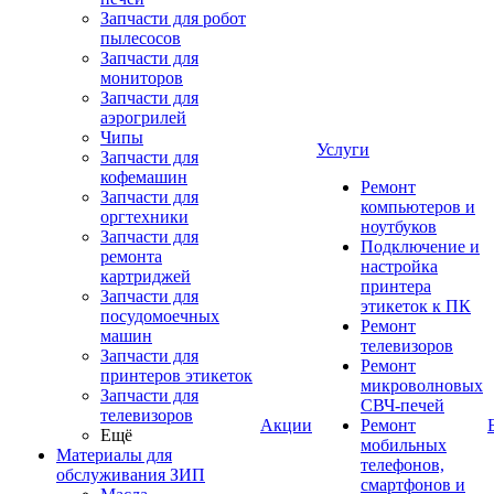
Запчасти для робот
пылесосов
Запчасти для
мониторов
Запчасти для
аэрогрилей
Чипы
Услуги
Запчасти для
кофемашин
Ремонт
Запчасти для
компьютеров и
оргтехники
ноутбуков
Запчасти для
Подключение и
ремонта
настройка
картриджей
принтера
Запчасти для
этикеток к ПК
посудомоечных
Ремонт
машин
телевизоров
Запчасти для
Ремонт
принтеров этикеток
микроволновых
Запчасти для
СВЧ-печей
телевизоров
Акции
Ремонт
Ещё
мобильных
Материалы для
телефонов,
обслуживания ЗИП
смартфонов и