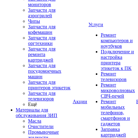
мониторов
Запчасти для
аэрогрилей
Чипы
Услуги
Запчасти для
кофемашин
Ремонт
Запчасти для
компьютеров и
оргтехники
ноутбуков
Запчасти для
Подключение и
ремонта
настройка
картриджей
принтера
Запчасти для
этикеток к ПК
посудомоечных
Ремонт
машин
телевизоров
Запчасти для
Ремонт
принтеров этикеток
микроволновых
Запчасти для
СВЧ-печей
телевизоров
Акции
Ремонт
Ещё
мобильных
Материалы для
телефонов,
обслуживания ЗИП
смартфонов и
Масла
гаджетов
Очистители
Заправка
Промывочные
картриджей
жидкости