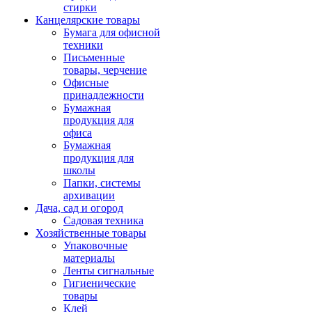
стирки
Канцелярские товары
Бумага для офисной
техники
Письменные
товары, черчение
Офисные
принадлежности
Бумажная
продукция для
офиса
Бумажная
продукция для
школы
Папки, системы
архивации
Дача, сад и огород
Садовая техника
Хозяйственные товары
Упаковочные
материалы
Ленты сигнальные
Гигиенические
товары
Клей