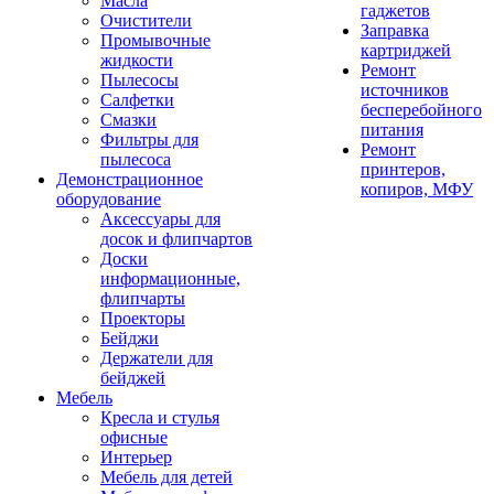
Масла
гаджетов
Очистители
Заправка
Промывочные
картриджей
жидкости
Ремонт
Пылесосы
источников
Салфетки
бесперебойного
Смазки
питания
Фильтры для
Ремонт
пылесоса
принтеров,
Демонстрационное
копиров, МФУ
оборудование
Аксессуары для
досок и флипчартов
Доски
информационные,
флипчарты
Проекторы
Бейджи
Держатели для
бейджей
Мебель
Кресла и стулья
офисные
Интерьер
Мебель для детей