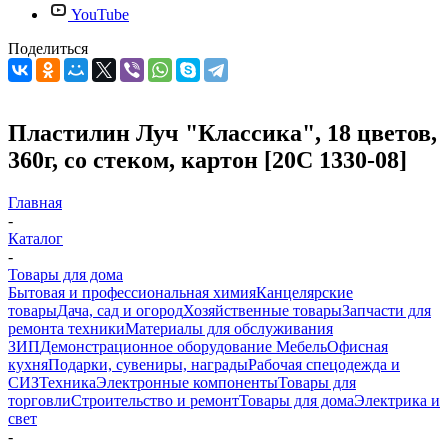
YouTube
Поделиться
Пластилин Луч "Классика", 18 цветов,
360г, со стеком, картон [20С 1330-08]
Главная
-
Каталог
-
Товары для дома
Бытовая и профессиональная химия
Канцелярские
товары
Дача, сад и огород
Хозяйственные товары
Запчасти для
ремонта техники
Материалы для обслуживания
ЗИП
Демонстрационное оборудование
Мебель
Офисная
кухня
Подарки, сувениры, награды
Рабочая спецодежда и
СИЗ
Техника
Электронные компоненты
Товары для
торговли
Строительство и ремонт
Товары для дома
Электрика и
свет
-