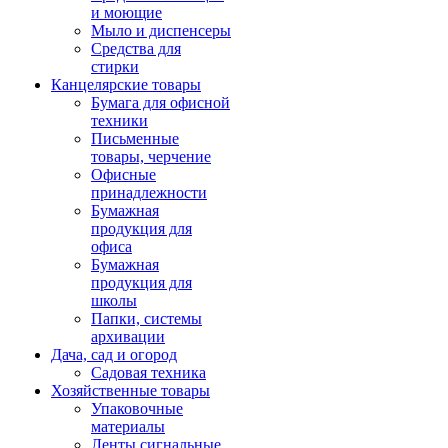
и моющие
Мыло и диспенсеры
Средства для
стирки
Канцелярские товары
Бумага для офисной
техники
Письменные
товары, черчение
Офисные
принадлежности
Бумажная
продукция для
офиса
Бумажная
продукция для
школы
Папки, системы
архивации
Дача, сад и огород
Садовая техника
Хозяйственные товары
Упаковочные
материалы
Ленты сигнальные