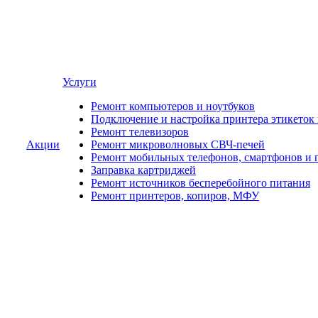
Услуги
Ремонт компьютеров и ноутбуков
Подключение и настройка принтера этикеток
Ремонт телевизоров
Акции
Ремонт микроволновых СВЧ-печей
Ремонт мобильных телефонов, смартфонов и 
Заправка картриджей
Ремонт источников бесперебойного питания
Ремонт принтеров, копиров, МФУ