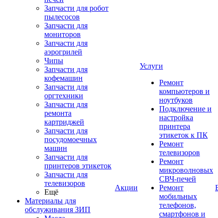
Запчасти для робот
пылесосов
Запчасти для
мониторов
Запчасти для
аэрогрилей
Чипы
Услуги
Запчасти для
кофемашин
Ремонт
Запчасти для
компьютеров и
оргтехники
ноутбуков
Запчасти для
Подключение и
ремонта
настройка
картриджей
принтера
Запчасти для
этикеток к ПК
посудомоечных
Ремонт
машин
телевизоров
Запчасти для
Ремонт
принтеров этикеток
микроволновых
Запчасти для
СВЧ-печей
телевизоров
Акции
Ремонт
Ещё
мобильных
Материалы для
телефонов,
обслуживания ЗИП
смартфонов и