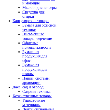
и моющие
Мыло и диспенсеры
Средства для
стирки
Канцелярские товары
Бумага для офисной
техники
Письменные
товары, черчение
Офисные
принадлежности
Бумажная
продукция для
офиса
Бумажная
продукция для
школы
Папки, системы
архивации
Дача, сад и огород
Садовая техника
Хозяйственные товары
Упаковочные
материалы
Ленты сигнальные