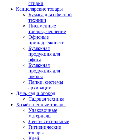
стирки
Канцелярские товары
Бумага для офисной
техники
Письменные
товары, черчение
Офисные
принадлежности
Бумажная
продукция для
офиса
Бумажная
продукция для
школы
Папки, системы
архивации
Дача, сад и огород
Садовая техника
Хозяйственные товары
Упаковочные
материалы
Ленты сигнальные
Гигиенические
товары
Клей