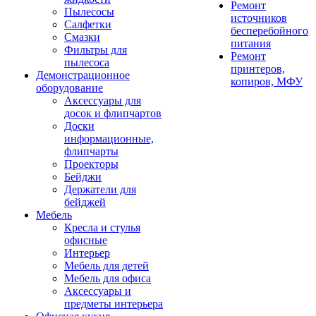
Ремонт
Пылесосы
источников
Салфетки
бесперебойного
Смазки
питания
Фильтры для
Ремонт
пылесоса
принтеров,
Демонстрационное
копиров, МФУ
оборудование
Аксессуары для
досок и флипчартов
Доски
информационные,
флипчарты
Проекторы
Бейджи
Держатели для
бейджей
Мебель
Кресла и стулья
офисные
Интерьер
Мебель для детей
Мебель для офиса
Аксессуары и
предметы интерьера