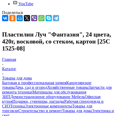
YouTube
Поделиться
Пластилин Луч "Фантазия", 24 цвета,
420г, восковой, со стеком, картон [25С
1525-08]
Главная
-
Каталог
-
Товары для дома
Бытовая и профессиональная химия
Канцелярские
товары
Дача, сад и огород
Хозяйственные товары
Запчасти для
ремонта техники
Материалы для обслуживания
ЗИП
Демонстрационное оборудование
Мебель
Офисная
кухня
Подарки, сувениры, награды
Рабочая спецодежда и
СИЗ
Техника
Электронные компоненты
Товары для
торговли
Строительство и ремонт
Товары для дома
Электрика и
свет