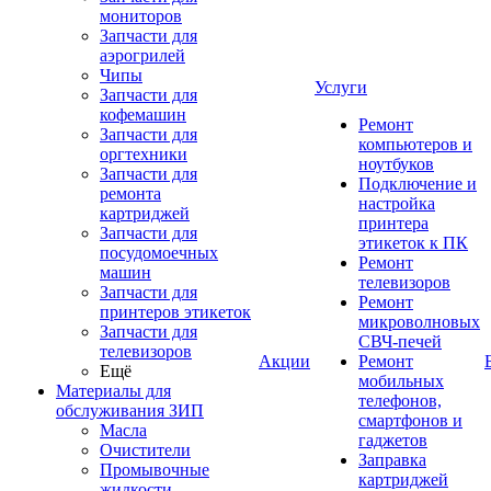
мониторов
Запчасти для
аэрогрилей
Чипы
Услуги
Запчасти для
кофемашин
Ремонт
Запчасти для
компьютеров и
оргтехники
ноутбуков
Запчасти для
Подключение и
ремонта
настройка
картриджей
принтера
Запчасти для
этикеток к ПК
посудомоечных
Ремонт
машин
телевизоров
Запчасти для
Ремонт
принтеров этикеток
микроволновых
Запчасти для
СВЧ-печей
телевизоров
Акции
Ремонт
Ещё
мобильных
Материалы для
телефонов,
обслуживания ЗИП
смартфонов и
Масла
гаджетов
Очистители
Заправка
Промывочные
картриджей
жидкости