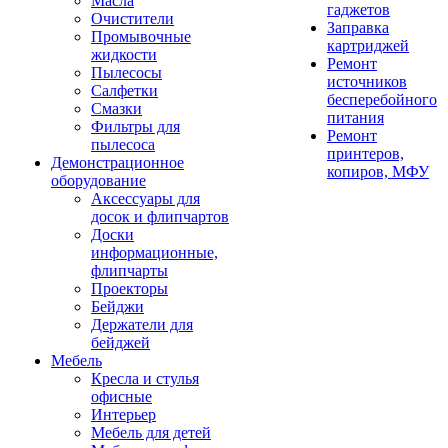
Масла
гаджетов
Очистители
Заправка
Промывочные
картриджей
жидкости
Ремонт
Пылесосы
источников
Салфетки
бесперебойного
Смазки
питания
Фильтры для
Ремонт
пылесоса
принтеров,
Демонстрационное
копиров, МФУ
оборудование
Аксессуары для
досок и флипчартов
Доски
информационные,
флипчарты
Проекторы
Бейджи
Держатели для
бейджей
Мебель
Кресла и стулья
офисные
Интерьер
Мебель для детей