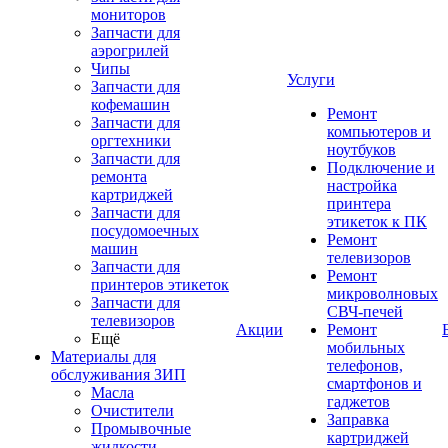
мониторов
Запчасти для
аэрогрилей
Чипы
Услуги
Запчасти для
кофемашин
Ремонт
Запчасти для
компьютеров и
оргтехники
ноутбуков
Запчасти для
Подключение и
ремонта
настройка
картриджей
принтера
Запчасти для
этикеток к ПК
посудомоечных
Ремонт
машин
телевизоров
Запчасти для
Ремонт
принтеров этикеток
микроволновых
Запчасти для
СВЧ-печей
телевизоров
Акции
Ремонт
Ещё
мобильных
Материалы для
телефонов,
обслуживания ЗИП
смартфонов и
Масла
гаджетов
Очистители
Заправка
Промывочные
картриджей
жидкости