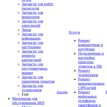
Запчасти для робот
пылесосов
Запчасти для
мониторов
Запчасти для
аэрогрилей
Чипы
Услуги
Запчасти для
кофемашин
Ремонт
Запчасти для
компьютеров и
оргтехники
ноутбуков
Запчасти для
Подключение и
ремонта
настройка
картриджей
принтера
Запчасти для
этикеток к ПК
посудомоечных
Ремонт
машин
телевизоров
Запчасти для
Ремонт
принтеров этикеток
микроволновых
Запчасти для
СВЧ-печей
телевизоров
Акции
Ремонт
Ещё
мобильных
Материалы для
телефонов,
обслуживания ЗИП
смартфонов и