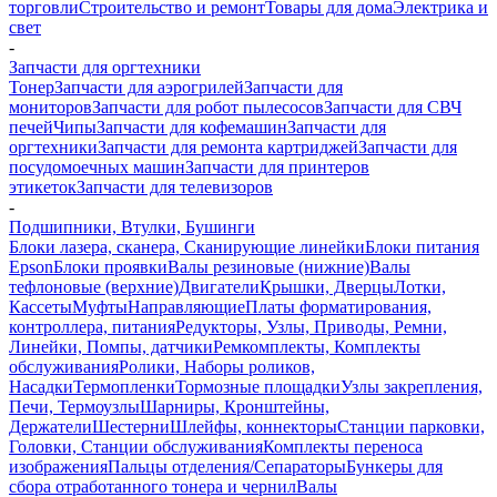
торговли
Строительство и ремонт
Товары для дома
Электрика и
свет
-
Запчасти для оргтехники
Тонер
Запчасти для аэрогрилей
Запчасти для
мониторов
Запчасти для робот пылесосов
Запчасти для СВЧ
печей
Чипы
Запчасти для кофемашин
Запчасти для
оргтехники
Запчасти для ремонта картриджей
Запчасти для
посудомоечных машин
Запчасти для принтеров
этикеток
Запчасти для телевизоров
-
Подшипники, Втулки, Бушинги
Блоки лазера, сканера, Сканирующие линейки
Блоки питания
Epson
Блоки проявки
Валы резиновые (нижние)
Валы
тефлоновые (верхние)
Двигатели
Крышки, Дверцы
Лотки,
Кассеты
Муфты
Направляющие
Платы форматирования,
контроллера, питания
Редукторы, Узлы, Приводы, Ремни,
Линейки, Помпы, датчики
Ремкомплекты, Комплекты
обслуживания
Ролики, Наборы роликов,
Насадки
Термопленки
Тормозные площадки
Узлы закрепления,
Печи, Термоузлы
Шарниры, Кронштейны,
Держатели
Шестерни
Шлейфы, коннекторы
Станции парковки,
Головки, Станции обслуживания
Комплекты переноса
изображения
Пальцы отделения/Сепараторы
Бункеры для
сбора отработанного тонера и чернил
Валы