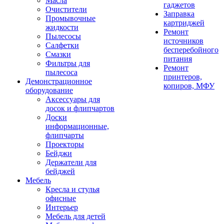
Масла
гаджетов
Очистители
Заправка
Промывочные
картриджей
жидкости
Ремонт
Пылесосы
источников
Салфетки
бесперебойного
Смазки
питания
Фильтры для
Ремонт
пылесоса
принтеров,
Демонстрационное
копиров, МФУ
оборудование
Аксессуары для
досок и флипчартов
Доски
информационные,
флипчарты
Проекторы
Бейджи
Держатели для
бейджей
Мебель
Кресла и стулья
офисные
Интерьер
Мебель для детей