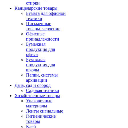
стирки
Канцелярские товары
Бумага для офисной
техники
Письменные
товары, черчение
Офисные
принадлежности
Бумажная
продукция для
офиса
Бумажная
продукция для
школы
Папки, системы
архивации
Дача, сад и огород
Садовая техника
Хозяйственные товары
Упаковочные
материалы
Ленты сигнальные
Гигиенические
товары
Клей