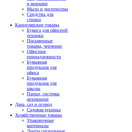
и моющие
Мыло и диспенсеры
Средства для
стирки
Канцелярские товары
Бумага для офисной
техники
Письменные
товары, черчение
Офисные
принадлежности
Бумажная
продукция для
офиса
Бумажная
продукция для
школы
Папки, системы
архивации
Дача, сад и огород
Садовая техника
Хозяйственные товары
Упаковочные
материалы
Ленты сигнальные