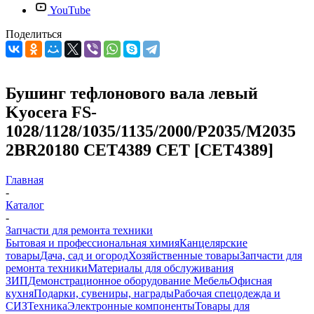
YouTube
Поделиться
Бушинг тефлонового вала левый
Kyocera FS-
1028/1128/1035/1135/2000/P2035/M2035
2BR20180 CET4389 CET [CET4389]
Главная
-
Каталог
-
Запчасти для ремонта техники
Бытовая и профессиональная химия
Канцелярские
товары
Дача, сад и огород
Хозяйственные товары
Запчасти для
ремонта техники
Материалы для обслуживания
ЗИП
Демонстрационное оборудование
Мебель
Офисная
кухня
Подарки, сувениры, награды
Рабочая спецодежда и
СИЗ
Техника
Электронные компоненты
Товары для