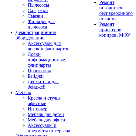
Ремонт
Пылесосы
источников
Салфетки
бесперебойного
Смазки
питания
Фильтры для
Ремонт
пылесоса
принтеров,
Демонстрационное
копиров, МФУ
оборудование
Аксессуары для
досок и флипчартов
Доски
информационные,
флипчарты
Проекторы
Бейджи
Держатели для
бейджей
Мебель
Кресла и стулья
офисные
Интерьер
Мебель для детей
Мебель для офиса
Аксессуары и
предметы интерьера