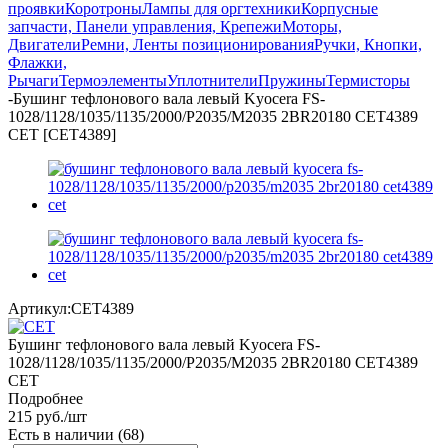
проявки
Коротроны
Лампы для оргтехники
Корпусные
запчасти, Панели управления, Крепежи
Моторы,
Двигатели
Ремни, Ленты позиционирования
Ручки, Кнопки,
Флажки,
Рычаги
Термоэлементы
Уплотнители
Пружины
Термисторы
-
Бушинг тефлонового вала левый Kyocera FS-
1028/1128/1035/1135/2000/P2035/M2035 2BR20180 CET4389
CET [CET4389]
Артикул:
CET4389
Бушинг тефлонового вала левый Kyocera FS-
1028/1128/1035/1135/2000/P2035/M2035 2BR20180 CET4389
CET
Подробнее
215
руб.
/шт
Есть в наличии
(68)