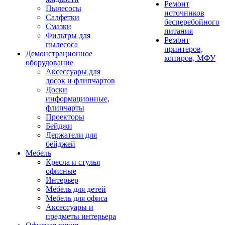
Ремонт
Пылесосы
источников
Салфетки
бесперебойного
Смазки
питания
Фильтры для
Ремонт
пылесоса
принтеров,
Демонстрационное
копиров, МФУ
оборудование
Аксессуары для
досок и флипчартов
Доски
информационные,
флипчарты
Проекторы
Бейджи
Держатели для
бейджей
Мебель
Кресла и стулья
офисные
Интерьер
Мебель для детей
Мебель для офиса
Аксессуары и
предметы интерьера