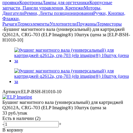
проявки
Коротроны
Лампы для оргтехники
Корпусные
запчасти, Панели управления, Крепежи
Моторы,
Двигатели
Ремни, Ленты позиционирования
Ручки, Кнопки,
Флажки,
Рычаги
Термоэлементы
Уплотнители
Пружины
Термисторы
-
Бушинг магнитного вала (универсальный) для картриджей
Q2612A, CRG-703 (ELP Imaging®) 10штук (цена за [ELP-BSH-
H1010-10]
Артикул:
ELP-BSH-H1010-10
Бушинг магнитного вала (универсальный) для картриджей
Q2612A, CRG-703 (ELP Imaging®) 10штук (цена за
33
руб.
/упак
Есть в наличии
(2)
-
+
В корзину