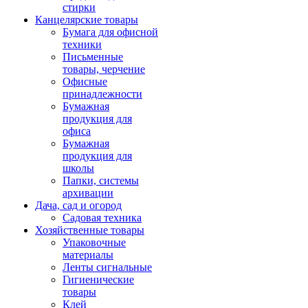
стирки
Канцелярские товары
Бумага для офисной
техники
Письменные
товары, черчение
Офисные
принадлежности
Бумажная
продукция для
офиса
Бумажная
продукция для
школы
Папки, системы
архивации
Дача, сад и огород
Садовая техника
Хозяйственные товары
Упаковочные
материалы
Ленты сигнальные
Гигиенические
товары
Клей