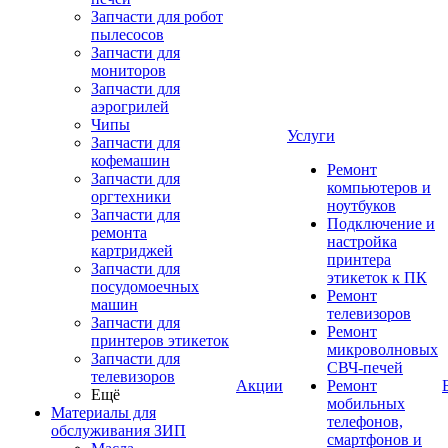
Запчасти для робот
пылесосов
Запчасти для
мониторов
Запчасти для
аэрогрилей
Чипы
Услуги
Запчасти для
кофемашин
Ремонт
Запчасти для
компьютеров и
оргтехники
ноутбуков
Запчасти для
Подключение и
ремонта
настройка
картриджей
принтера
Запчасти для
этикеток к ПК
посудомоечных
Ремонт
машин
телевизоров
Запчасти для
Ремонт
принтеров этикеток
микроволновых
Запчасти для
СВЧ-печей
телевизоров
Акции
Ремонт
Ещё
мобильных
Материалы для
телефонов,
обслуживания ЗИП
смартфонов и