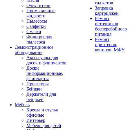
Масла
гаджетов
Очистители
Заправка
Промывочные
картриджей
жидкости
Ремонт
Пылесосы
источников
Салфетки
бесперебойного
Смазки
питания
Фильтры для
Ремонт
пылесоса
принтеров,
Демонстрационное
копиров, МФУ
оборудование
Аксессуары для
досок и флипчартов
Доски
информационные,
флипчарты
Проекторы
Бейджи
Держатели для
бейджей
Мебель
Кресла и стулья
офисные
Интерьер
Мебель для детей