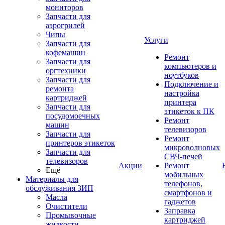
мониторов
Запчасти для
аэрогрилей
Чипы
Услуги
Запчасти для
кофемашин
Ремонт
Запчасти для
компьютеров и
оргтехники
ноутбуков
Запчасти для
Подключение и
ремонта
настройка
картриджей
принтера
Запчасти для
этикеток к ПК
посудомоечных
Ремонт
машин
телевизоров
Запчасти для
Ремонт
принтеров этикеток
микроволновых
Запчасти для
СВЧ-печей
телевизоров
Акции
Ремонт
Ещё
мобильных
Материалы для
телефонов,
обслуживания ЗИП
смартфонов и
Масла
гаджетов
Очистители
Заправка
Промывочные
картриджей
жидкости