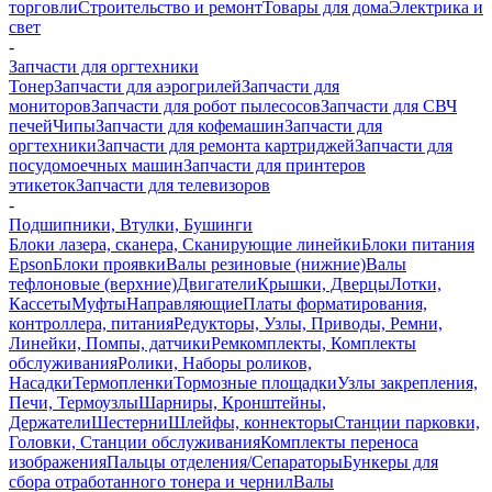
торговли
Строительство и ремонт
Товары для дома
Электрика и
свет
-
Запчасти для оргтехники
Тонер
Запчасти для аэрогрилей
Запчасти для
мониторов
Запчасти для робот пылесосов
Запчасти для СВЧ
печей
Чипы
Запчасти для кофемашин
Запчасти для
оргтехники
Запчасти для ремонта картриджей
Запчасти для
посудомоечных машин
Запчасти для принтеров
этикеток
Запчасти для телевизоров
-
Подшипники, Втулки, Бушинги
Блоки лазера, сканера, Сканирующие линейки
Блоки питания
Epson
Блоки проявки
Валы резиновые (нижние)
Валы
тефлоновые (верхние)
Двигатели
Крышки, Дверцы
Лотки,
Кассеты
Муфты
Направляющие
Платы форматирования,
контроллера, питания
Редукторы, Узлы, Приводы, Ремни,
Линейки, Помпы, датчики
Ремкомплекты, Комплекты
обслуживания
Ролики, Наборы роликов,
Насадки
Термопленки
Тормозные площадки
Узлы закрепления,
Печи, Термоузлы
Шарниры, Кронштейны,
Держатели
Шестерни
Шлейфы, коннекторы
Станции парковки,
Головки, Станции обслуживания
Комплекты переноса
изображения
Пальцы отделения/Сепараторы
Бункеры для
сбора отработанного тонера и чернил
Валы