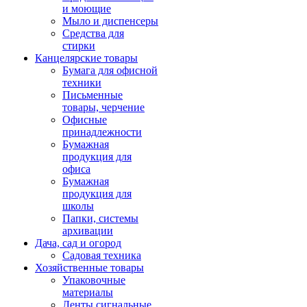
и моющие
Мыло и диспенсеры
Средства для
стирки
Канцелярские товары
Бумага для офисной
техники
Письменные
товары, черчение
Офисные
принадлежности
Бумажная
продукция для
офиса
Бумажная
продукция для
школы
Папки, системы
архивации
Дача, сад и огород
Садовая техника
Хозяйственные товары
Упаковочные
материалы
Ленты сигнальные