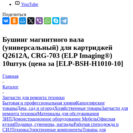
YouTube
Поделиться
Бушинг магнитного вала
(универсальный) для картриджей
Q2612A, CRG-703 (ELP Imaging®)
10штук (цена за [ELP-BSH-H1010-10]
Главная
-
Каталог
-
Запчасти для ремонта техники
Бытовая и профессиональная химия
Канцелярские
товары
Дача, сад и огород
Хозяйственные товары
Запчасти для
ремонта техники
Материалы для обслуживания
ЗИП
Демонстрационное оборудование
Мебель
Офисная
кухня
Подарки, сувениры, награды
Рабочая спецодежда и
СИЗ
Техника
Электронные компоненты
Товары для