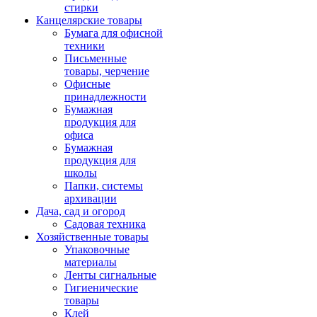
стирки
Канцелярские товары
Бумага для офисной
техники
Письменные
товары, черчение
Офисные
принадлежности
Бумажная
продукция для
офиса
Бумажная
продукция для
школы
Папки, системы
архивации
Дача, сад и огород
Садовая техника
Хозяйственные товары
Упаковочные
материалы
Ленты сигнальные
Гигиенические
товары
Клей