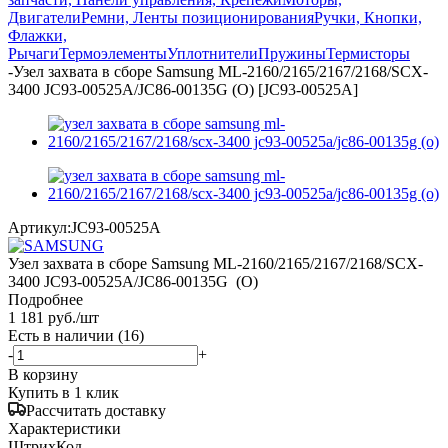
Двигатели
Ремни, Ленты позиционирования
Ручки, Кнопки,
Флажки,
Рычаги
Термоэлементы
Уплотнители
Пружины
Термисторы
-
Узел захвата в сборе Samsung ML-2160/2165/2167/2168/SCX-
3400 JC93-00525A/JC86-00135G (O) [JC93-00525A]
Артикул:
JC93-00525A
Узел захвата в сборе Samsung ML-2160/2165/2167/2168/SCX-
3400 JC93-00525A/JC86-00135G (O)
Подробнее
1 181
руб.
/шт
Есть в наличии
(16)
-
+
В корзину
Купить в 1 клик
Рассчитать доставку
Характеристики
ШтрихКод