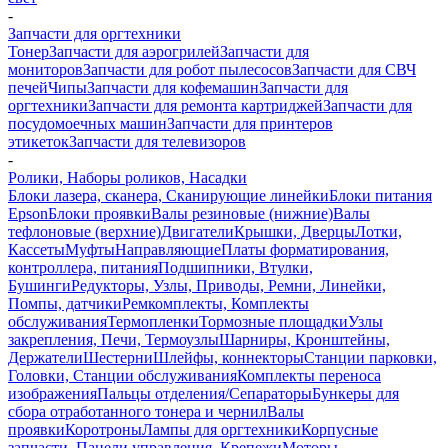
-
Запчасти для оргтехники
Тонер
Запчасти для аэрогрилей
Запчасти для
мониторов
Запчасти для робот пылесосов
Запчасти для СВЧ
печей
Чипы
Запчасти для кофемашин
Запчасти для
оргтехники
Запчасти для ремонта картриджей
Запчасти для
посудомоечных машин
Запчасти для принтеров
этикеток
Запчасти для телевизоров
-
Ролики, Наборы роликов, Насадки
Блоки лазера, сканера, Сканирующие линейки
Блоки питания
Epson
Блоки проявки
Валы резиновые (нижние)
Валы
тефлоновые (верхние)
Двигатели
Крышки, Дверцы
Лотки,
Кассеты
Муфты
Направляющие
Платы форматирования,
контроллера, питания
Подшипники, Втулки,
Бушинги
Редукторы, Узлы, Приводы, Ремни, Линейки,
Помпы, датчики
Ремкомплекты, Комплекты
обслуживания
Термопленки
Тормозные площадки
Узлы
закрепления, Печи, Термоузлы
Шарниры, Кронштейны,
Держатели
Шестерни
Шлейфы, коннекторы
Станции парковки,
Головки, Станции обслуживания
Комплекты переноса
изображения
Пальцы отделения/Сепараторы
Бункеры для
сбора отработанного тонера и чернил
Валы
проявки
Коротроны
Лампы для оргтехники
Корпусные
запчасти, Панели управления, Крепежи
Моторы,