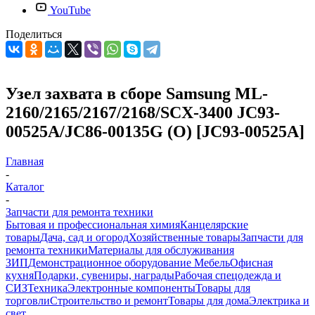
YouTube
Поделиться
Узел захвата в сборе Samsung ML-
2160/2165/2167/2168/SCX-3400 JC93-
00525A/JC86-00135G (O) [JC93-00525A]
Главная
-
Каталог
-
Запчасти для ремонта техники
Бытовая и профессиональная химия
Канцелярские
товары
Дача, сад и огород
Хозяйственные товары
Запчасти для
ремонта техники
Материалы для обслуживания
ЗИП
Демонстрационное оборудование
Мебель
Офисная
кухня
Подарки, сувениры, награды
Рабочая спецодежда и
СИЗ
Техника
Электронные компоненты
Товары для
торговли
Строительство и ремонт
Товары для дома
Электрика и
свет