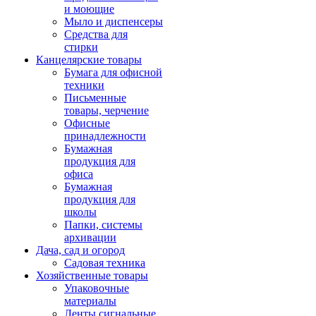
и моющие
Мыло и диспенсеры
Средства для
стирки
Канцелярские товары
Бумага для офисной
техники
Письменные
товары, черчение
Офисные
принадлежности
Бумажная
продукция для
офиса
Бумажная
продукция для
школы
Папки, системы
архивации
Дача, сад и огород
Садовая техника
Хозяйственные товары
Упаковочные
материалы
Ленты сигнальные