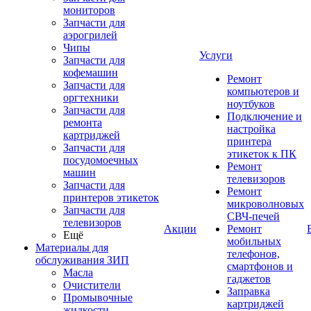
мониторов
Запчасти для
аэрогрилей
Чипы
Услуги
Запчасти для
кофемашин
Ремонт
Запчасти для
компьютеров и
оргтехники
ноутбуков
Запчасти для
Подключение и
ремонта
настройка
картриджей
принтера
Запчасти для
этикеток к ПК
посудомоечных
Ремонт
машин
телевизоров
Запчасти для
Ремонт
принтеров этикеток
микроволновых
Запчасти для
СВЧ-печей
телевизоров
Акции
Ремонт
Ещё
мобильных
Материалы для
телефонов,
обслуживания ЗИП
смартфонов и
Масла
гаджетов
Очистители
Заправка
Промывочные
картриджей
жидкости