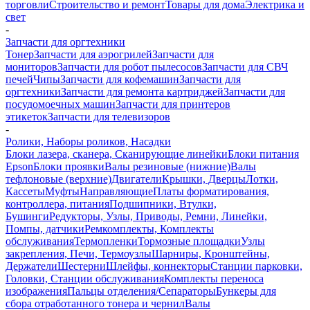
торговли
Строительство и ремонт
Товары для дома
Электрика и
свет
-
Запчасти для оргтехники
Тонер
Запчасти для аэрогрилей
Запчасти для
мониторов
Запчасти для робот пылесосов
Запчасти для СВЧ
печей
Чипы
Запчасти для кофемашин
Запчасти для
оргтехники
Запчасти для ремонта картриджей
Запчасти для
посудомоечных машин
Запчасти для принтеров
этикеток
Запчасти для телевизоров
-
Ролики, Наборы роликов, Насадки
Блоки лазера, сканера, Сканирующие линейки
Блоки питания
Epson
Блоки проявки
Валы резиновые (нижние)
Валы
тефлоновые (верхние)
Двигатели
Крышки, Дверцы
Лотки,
Кассеты
Муфты
Направляющие
Платы форматирования,
контроллера, питания
Подшипники, Втулки,
Бушинги
Редукторы, Узлы, Приводы, Ремни, Линейки,
Помпы, датчики
Ремкомплекты, Комплекты
обслуживания
Термопленки
Тормозные площадки
Узлы
закрепления, Печи, Термоузлы
Шарниры, Кронштейны,
Держатели
Шестерни
Шлейфы, коннекторы
Станции парковки,
Головки, Станции обслуживания
Комплекты переноса
изображения
Пальцы отделения/Сепараторы
Бункеры для
сбора отработанного тонера и чернил
Валы