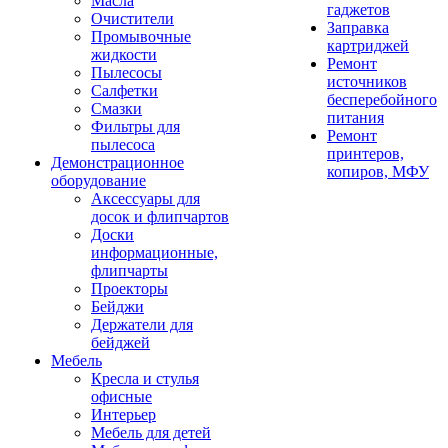
Масла
гаджетов
Очистители
Заправка
Промывочные
картриджей
жидкости
Ремонт
Пылесосы
источников
Салфетки
бесперебойного
Смазки
питания
Фильтры для
Ремонт
пылесоса
принтеров,
Демонстрационное
копиров, МФУ
оборудование
Аксессуары для
досок и флипчартов
Доски
информационные,
флипчарты
Проекторы
Бейджи
Держатели для
бейджей
Мебель
Кресла и стулья
офисные
Интерьер
Мебель для детей