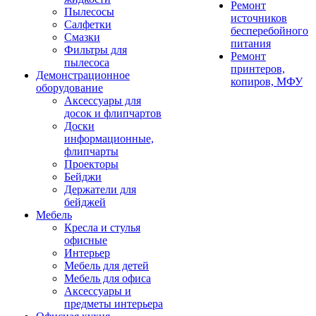
Ремонт
Пылесосы
источников
Салфетки
бесперебойного
Смазки
питания
Фильтры для
Ремонт
пылесоса
принтеров,
Демонстрационное
копиров, МФУ
оборудование
Аксессуары для
досок и флипчартов
Доски
информационные,
флипчарты
Проекторы
Бейджи
Держатели для
бейджей
Мебель
Кресла и стулья
офисные
Интерьер
Мебель для детей
Мебель для офиса
Аксессуары и
предметы интерьера