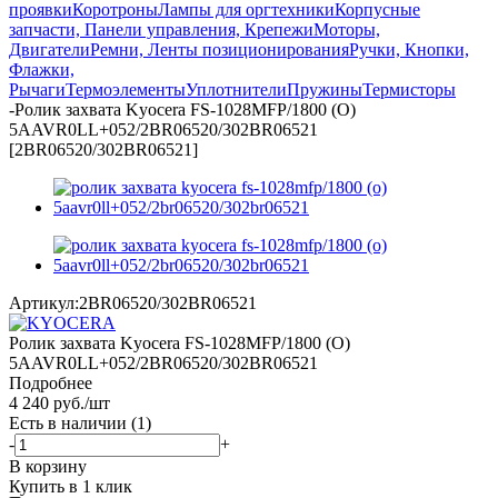
проявки
Коротроны
Лампы для оргтехники
Корпусные
запчасти, Панели управления, Крепежи
Моторы,
Двигатели
Ремни, Ленты позиционирования
Ручки, Кнопки,
Флажки,
Рычаги
Термоэлементы
Уплотнители
Пружины
Термисторы
-
Ролик захвата Kyocera FS-1028MFP/1800 (О)
5AAVR0LL+052/2BR06520/302BR06521
[2BR06520/302BR06521]
Артикул:
2BR06520/302BR06521
Ролик захвата Kyocera FS-1028MFP/1800 (О)
5AAVR0LL+052/2BR06520/302BR06521
Подробнее
4 240
руб.
/шт
Есть в наличии
(1)
-
+
В корзину
Купить в 1 клик