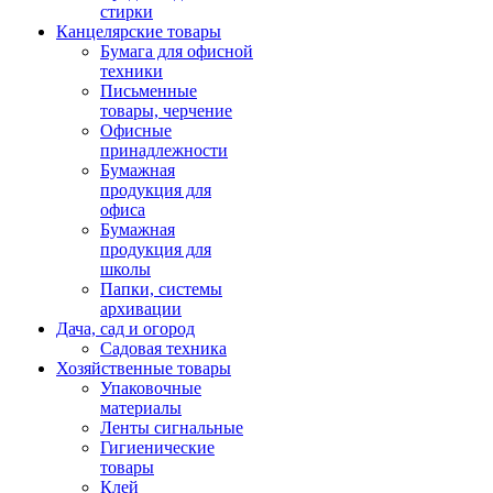
стирки
Канцелярские товары
Бумага для офисной
техники
Письменные
товары, черчение
Офисные
принадлежности
Бумажная
продукция для
офиса
Бумажная
продукция для
школы
Папки, системы
архивации
Дача, сад и огород
Садовая техника
Хозяйственные товары
Упаковочные
материалы
Ленты сигнальные
Гигиенические
товары
Клей