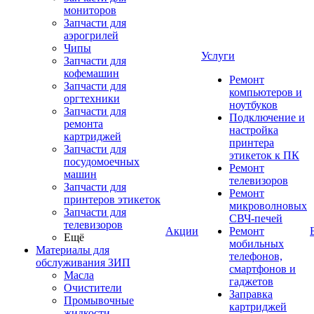
мониторов
Запчасти для
аэрогрилей
Чипы
Услуги
Запчасти для
кофемашин
Ремонт
Запчасти для
компьютеров и
оргтехники
ноутбуков
Запчасти для
Подключение и
ремонта
настройка
картриджей
принтера
Запчасти для
этикеток к ПК
посудомоечных
Ремонт
машин
телевизоров
Запчасти для
Ремонт
принтеров этикеток
микроволновых
Запчасти для
СВЧ-печей
телевизоров
Акции
Ремонт
Ещё
мобильных
Материалы для
телефонов,
обслуживания ЗИП
смартфонов и
Масла
гаджетов
Очистители
Заправка
Промывочные
картриджей
жидкости