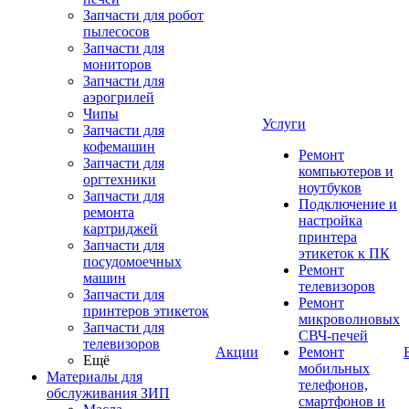
Запчасти для робот
пылесосов
Запчасти для
мониторов
Запчасти для
аэрогрилей
Чипы
Услуги
Запчасти для
кофемашин
Ремонт
Запчасти для
компьютеров и
оргтехники
ноутбуков
Запчасти для
Подключение и
ремонта
настройка
картриджей
принтера
Запчасти для
этикеток к ПК
посудомоечных
Ремонт
машин
телевизоров
Запчасти для
Ремонт
принтеров этикеток
микроволновых
Запчасти для
СВЧ-печей
телевизоров
Акции
Ремонт
Ещё
мобильных
Материалы для
телефонов,
обслуживания ЗИП
смартфонов и