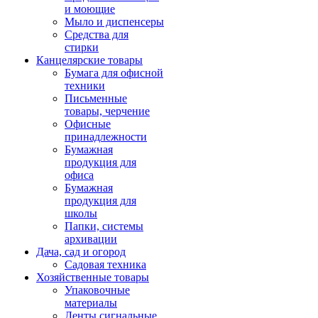
и моющие
Мыло и диспенсеры
Средства для
стирки
Канцелярские товары
Бумага для офисной
техники
Письменные
товары, черчение
Офисные
принадлежности
Бумажная
продукция для
офиса
Бумажная
продукция для
школы
Папки, системы
архивации
Дача, сад и огород
Садовая техника
Хозяйственные товары
Упаковочные
материалы
Ленты сигнальные