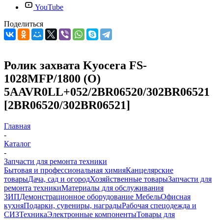
YouTube
Поделиться
Ролик захвата Kyocera FS-
1028MFP/1800 (О)
5AAVR0LL+052/2BR06520/302BR06521
[2BR06520/302BR06521]
Главная
-
Каталог
-
Запчасти для ремонта техники
Бытовая и профессиональная химия
Канцелярские
товары
Дача, сад и огород
Хозяйственные товары
Запчасти для
ремонта техники
Материалы для обслуживания
ЗИП
Демонстрационное оборудование
Мебель
Офисная
кухня
Подарки, сувениры, награды
Рабочая спецодежда и
СИЗ
Техника
Электронные компоненты
Товары для