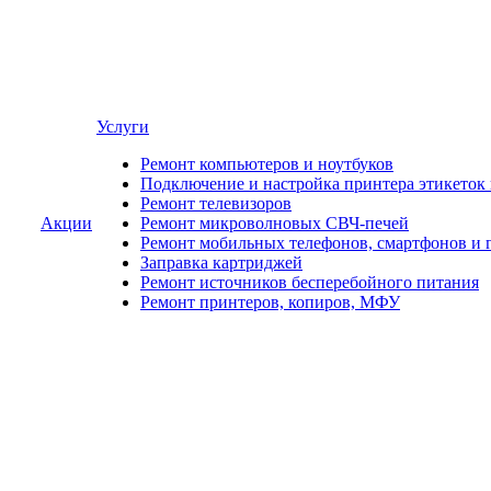
Услуги
Ремонт компьютеров и ноутбуков
Подключение и настройка принтера этикеток
Ремонт телевизоров
Акции
Ремонт микроволновых СВЧ-печей
Ремонт мобильных телефонов, смартфонов и 
Заправка картриджей
Ремонт источников бесперебойного питания
Ремонт принтеров, копиров, МФУ