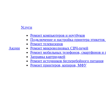
Услуги
Ремонт компьютеров и ноутбуков
Подключение и настройка принтера этикеток
Ремонт телевизоров
Акции
Ремонт микроволновых СВЧ-печей
Ремонт мобильных телефонов, смартфонов и 
Заправка картриджей
Ремонт источников бесперебойного питания
Ремонт принтеров, копиров, МФУ