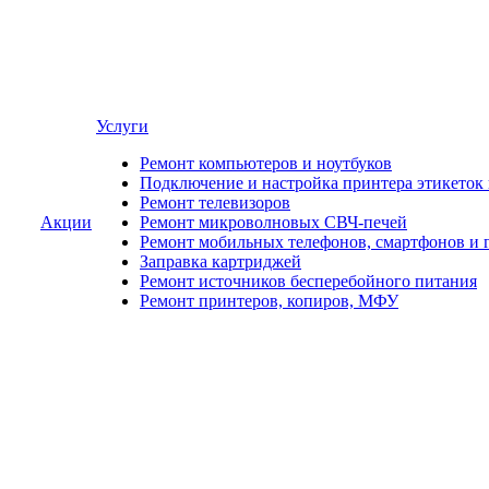
Услуги
Ремонт компьютеров и ноутбуков
Подключение и настройка принтера этикеток
Ремонт телевизоров
Акции
Ремонт микроволновых СВЧ-печей
Ремонт мобильных телефонов, смартфонов и 
Заправка картриджей
Ремонт источников бесперебойного питания
Ремонт принтеров, копиров, МФУ