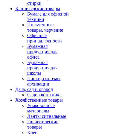
стирки
Канцелярские товары
Бумага для офисной
техники
Письменные
товары, черчение
Офисные
принадлежности
Бумажная
продукция для
офиса
Бумажная
продукция для
школы
Папки, системы
архивации
Дача, сад и огород
Садовая техника
Хозяйственные товары
Упаковочные
материалы
Ленты сигнальные
Гигиенические
товары
Клей