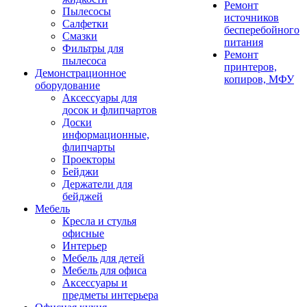
Ремонт
Пылесосы
источников
Салфетки
бесперебойного
Смазки
питания
Фильтры для
Ремонт
пылесоса
принтеров,
Демонстрационное
копиров, МФУ
оборудование
Аксессуары для
досок и флипчартов
Доски
информационные,
флипчарты
Проекторы
Бейджи
Держатели для
бейджей
Мебель
Кресла и стулья
офисные
Интерьер
Мебель для детей
Мебель для офиса
Аксессуары и
предметы интерьера