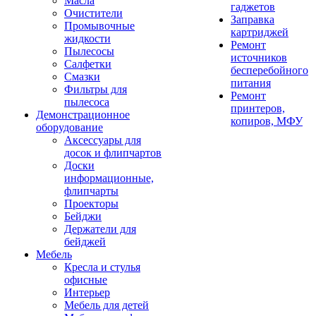
Масла
гаджетов
Очистители
Заправка
Промывочные
картриджей
жидкости
Ремонт
Пылесосы
источников
Салфетки
бесперебойного
Смазки
питания
Фильтры для
Ремонт
пылесоса
принтеров,
Демонстрационное
копиров, МФУ
оборудование
Аксессуары для
досок и флипчартов
Доски
информационные,
флипчарты
Проекторы
Бейджи
Держатели для
бейджей
Мебель
Кресла и стулья
офисные
Интерьер
Мебель для детей