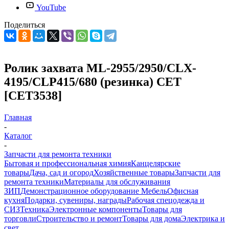
YouTube
Поделиться
Ролик захвата ML-2955/2950/CLX-
4195/CLP415/680 (резинка) CET
[CET3538]
Главная
-
Каталог
-
Запчасти для ремонта техники
Бытовая и профессиональная химия
Канцелярские
товары
Дача, сад и огород
Хозяйственные товары
Запчасти для
ремонта техники
Материалы для обслуживания
ЗИП
Демонстрационное оборудование
Мебель
Офисная
кухня
Подарки, сувениры, награды
Рабочая спецодежда и
СИЗ
Техника
Электронные компоненты
Товары для
торговли
Строительство и ремонт
Товары для дома
Электрика и
свет