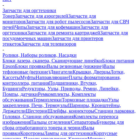
-
Запчасти для оргтехники
Тонер
Запчасти для аэрогрилей
Запчасти для
мониторов
Запчасти для робот пылесосов
Запчасти для СВЧ
печей
Чипы
Запчасти для кофемашин
Запчасти для
оргтехники
Запчасти для ремонта картриджей
Запчасти для
посудомоечных машин
Запчасти для принтеров
этикеток
Запчасти для телевизоров
-
Ролики, Наборы роликов, Насадки
Блоки лазера, сканера, Сканирующие линейки
Блоки питания
Epson
Блоки проявки
Валы резиновые (нижние)
Валы
тефлоновые (верхние)
Двигатели
Крышки, Дверцы
Лотки,
Кассеты
Муфты
Направляющие
Платы форматирования,
контроллера, питания
Подшипники, Втулки,
Бушинги
Редукторы, Узлы, Приводы, Ремни, Линейки,
Помпы, датчики
Ремкомплекты, Комплекты
обслуживания
Термопленки
Тормозные площадки
Узлы
закрепления, Печи, Термоузлы
Шарниры, Кронштейны,
Держатели
Шестерни
Шлейфы, коннекторы
Станции парковки,
Головки, Станции обслуживания
Комплекты переноса
изображения
Пальцы отделения/Сепараторы
Бункеры для
сбора отработанного тонера и чернил
Валы
проявки
Коротроны
Лампы для оргтехники
Корпусные
запчасти, Панели управления, Крепежи
Моторы,