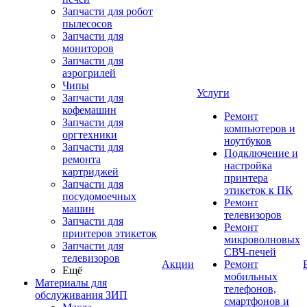
Запчасти для робот
пылесосов
Запчасти для
мониторов
Запчасти для
аэрогрилей
Чипы
Услуги
Запчасти для
кофемашин
Ремонт
Запчасти для
компьютеров и
оргтехники
ноутбуков
Запчасти для
Подключение и
ремонта
настройка
картриджей
принтера
Запчасти для
этикеток к ПК
посудомоечных
Ремонт
машин
телевизоров
Запчасти для
Ремонт
принтеров этикеток
микроволновых
Запчасти для
СВЧ-печей
телевизоров
Акции
Ремонт
Ещё
мобильных
Материалы для
телефонов,
обслуживания ЗИП
смартфонов и