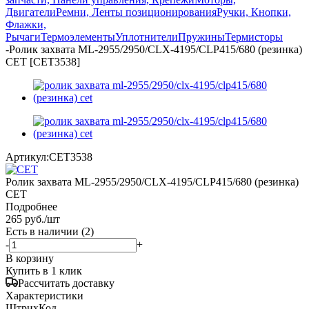
Двигатели
Ремни, Ленты позиционирования
Ручки, Кнопки,
Флажки,
Рычаги
Термоэлементы
Уплотнители
Пружины
Термисторы
-
Ролик захвата ML-2955/2950/CLX-4195/CLP415/680 (резинка)
CET [CET3538]
Артикул:
CET3538
Ролик захвата ML-2955/2950/CLX-4195/CLP415/680 (резинка)
CET
Подробнее
265
руб.
/шт
Есть в наличии
(2)
-
+
В корзину
Купить в 1 клик
Рассчитать доставку
Характеристики
ШтрихКод