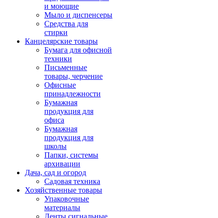
и моющие
Мыло и диспенсеры
Средства для
стирки
Канцелярские товары
Бумага для офисной
техники
Письменные
товары, черчение
Офисные
принадлежности
Бумажная
продукция для
офиса
Бумажная
продукция для
школы
Папки, системы
архивации
Дача, сад и огород
Садовая техника
Хозяйственные товары
Упаковочные
материалы
Ленты сигнальные