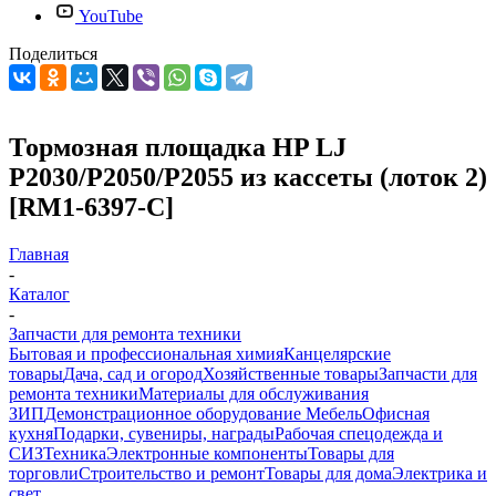
YouTube
Поделиться
Тормозная площадка HP LJ
P2030/P2050/P2055 из кассеты (лоток 2)
[RM1-6397-C]
Главная
-
Каталог
-
Запчасти для ремонта техники
Бытовая и профессиональная химия
Канцелярские
товары
Дача, сад и огород
Хозяйственные товары
Запчасти для
ремонта техники
Материалы для обслуживания
ЗИП
Демонстрационное оборудование
Мебель
Офисная
кухня
Подарки, сувениры, награды
Рабочая спецодежда и
СИЗ
Техника
Электронные компоненты
Товары для
торговли
Строительство и ремонт
Товары для дома
Электрика и
свет