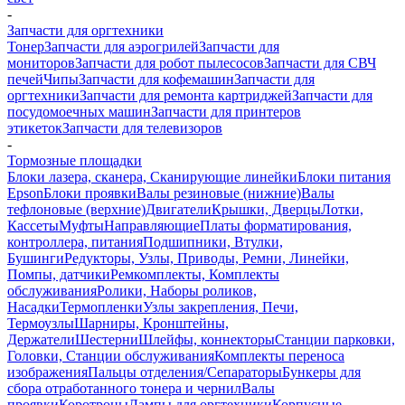
-
Запчасти для оргтехники
Тонер
Запчасти для аэрогрилей
Запчасти для
мониторов
Запчасти для робот пылесосов
Запчасти для СВЧ
печей
Чипы
Запчасти для кофемашин
Запчасти для
оргтехники
Запчасти для ремонта картриджей
Запчасти для
посудомоечных машин
Запчасти для принтеров
этикеток
Запчасти для телевизоров
-
Тормозные площадки
Блоки лазера, сканера, Сканирующие линейки
Блоки питания
Epson
Блоки проявки
Валы резиновые (нижние)
Валы
тефлоновые (верхние)
Двигатели
Крышки, Дверцы
Лотки,
Кассеты
Муфты
Направляющие
Платы форматирования,
контроллера, питания
Подшипники, Втулки,
Бушинги
Редукторы, Узлы, Приводы, Ремни, Линейки,
Помпы, датчики
Ремкомплекты, Комплекты
обслуживания
Ролики, Наборы роликов,
Насадки
Термопленки
Узлы закрепления, Печи,
Термоузлы
Шарниры, Кронштейны,
Держатели
Шестерни
Шлейфы, коннекторы
Станции парковки,
Головки, Станции обслуживания
Комплекты переноса
изображения
Пальцы отделения/Сепараторы
Бункеры для
сбора отработанного тонера и чернил
Валы
проявки
Коротроны
Лампы для оргтехники
Корпусные