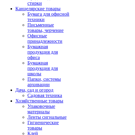
стирки
Канцелярские товары
Бумага для офисной
техники
Письменные
товары, черчение
Офисные
принадлежности
Бумажная
продукция для
офиса
Бумажная
продукция для
школы
Папки, системы
архивации
Дача, сад и огород
Садовая техника
Хозяйственные товары
Упаковочные
материалы
Ленты сигнальные
Гигиенические
товары
Клей