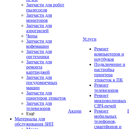
Запчасти для робот
пылесосов
Запчасти для
мониторов
Запчасти для
аэрогрилей
Чипы
Услуги
Запчасти для
кофемашин
Ремонт
Запчасти для
компьютеров и
оргтехники
ноутбуков
Запчасти для
Подключение и
ремонта
настройка
картриджей
принтера
Запчасти для
этикеток к ПК
посудомоечных
Ремонт
машин
телевизоров
Запчасти для
Ремонт
принтеров этикеток
микроволновых
Запчасти для
СВЧ-печей
телевизоров
Акции
Ремонт
Ещё
мобильных
Материалы для
телефонов,
обслуживания ЗИП
смартфонов и