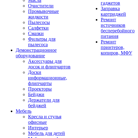
Масла
гаджетов
Очистители
Заправка
Промывочные
картриджей
жидкости
Ремонт
Пылесосы
источников
Салфетки
бесперебойного
Смазки
питания
Фильтры для
Ремонт
пылесоса
принтеров,
Демонстрационное
копиров, МФУ
оборудование
Аксессуары для
досок и флипчартов
Доски
информационные,
флипчарты
Проекторы
Бейджи
Держатели для
бейджей
Мебель
Кресла и стулья
офисные
Интерьер
Мебель для детей