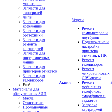
мониторов
Запчасти для
аэрогрилей
Чипы
Услуги
Запчасти для
кофемашин
Ремонт
Запчасти для
компьютеров и
оргтехники
ноутбуков
Запчасти для
Подключение и
ремонта
настройка
картриджей
принтера
Запчасти для
этикеток к ПК
посудомоечных
Ремонт
машин
телевизоров
Запчасти для
Ремонт
принтеров этикеток
микроволновых
Запчасти для
СВЧ-печей
телевизоров
Акции
Ремонт
Ещё
мобильных
Материалы для
телефонов,
обслуживания ЗИП
смартфонов и
Масла
гаджетов
Очистители
Заправка
Промывочные
картриджей
жидкости