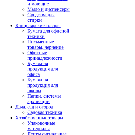
и моющие
Мыло и диспенсеры
Средства для
стирки
Канцелярские товары
Бумага для офисной
техники
Письменные
товары, черчение
Офисные
принадлежности
Бумажная
продукция для
офиса
Бумажная
продукция для
школы
Папки, системы
архивации
Дача, сад и огород
Садовая техника
Хозяйственные товары
Упаковочные
материалы
Ленты сигнальные