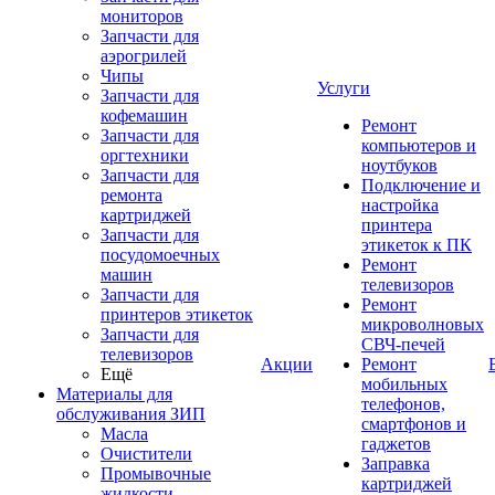
мониторов
Запчасти для
аэрогрилей
Чипы
Услуги
Запчасти для
кофемашин
Ремонт
Запчасти для
компьютеров и
оргтехники
ноутбуков
Запчасти для
Подключение и
ремонта
настройка
картриджей
принтера
Запчасти для
этикеток к ПК
посудомоечных
Ремонт
машин
телевизоров
Запчасти для
Ремонт
принтеров этикеток
микроволновых
Запчасти для
СВЧ-печей
телевизоров
Акции
Ремонт
Ещё
мобильных
Материалы для
телефонов,
обслуживания ЗИП
смартфонов и
Масла
гаджетов
Очистители
Заправка
Промывочные
картриджей
жидкости