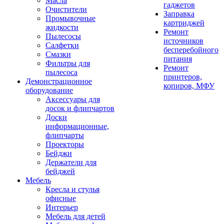
Масла
гаджетов
Очистители
Заправка
Промывочные
картриджей
жидкости
Ремонт
Пылесосы
источников
Салфетки
бесперебойного
Смазки
питания
Фильтры для
Ремонт
пылесоса
принтеров,
Демонстрационное
копиров, МФУ
оборудование
Аксессуары для
досок и флипчартов
Доски
информационные,
флипчарты
Проекторы
Бейджи
Держатели для
бейджей
Мебель
Кресла и стулья
офисные
Интерьер
Мебель для детей