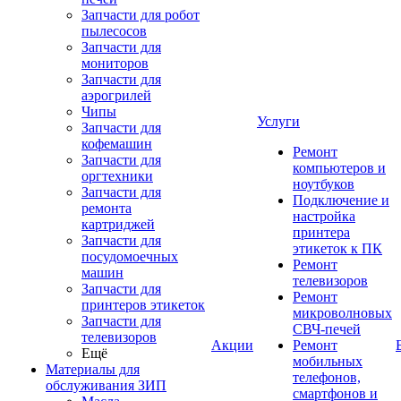
Запчасти для робот
пылесосов
Запчасти для
мониторов
Запчасти для
аэрогрилей
Чипы
Услуги
Запчасти для
кофемашин
Ремонт
Запчасти для
компьютеров и
оргтехники
ноутбуков
Запчасти для
Подключение и
ремонта
настройка
картриджей
принтера
Запчасти для
этикеток к ПК
посудомоечных
Ремонт
машин
телевизоров
Запчасти для
Ремонт
принтеров этикеток
микроволновых
Запчасти для
СВЧ-печей
телевизоров
Акции
Ремонт
Ещё
мобильных
Материалы для
телефонов,
обслуживания ЗИП
смартфонов и