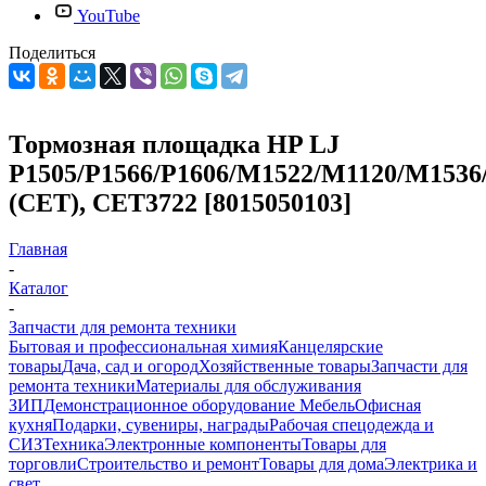
YouTube
Поделиться
Тормозная площадка HP LJ
P1505/P1566/P1606/M1522/M1120/M1536
(СЕТ), СЕТ3722 [8015050103]
Главная
-
Каталог
-
Запчасти для ремонта техники
Бытовая и профессиональная химия
Канцелярские
товары
Дача, сад и огород
Хозяйственные товары
Запчасти для
ремонта техники
Материалы для обслуживания
ЗИП
Демонстрационное оборудование
Мебель
Офисная
кухня
Подарки, сувениры, награды
Рабочая спецодежда и
СИЗ
Техника
Электронные компоненты
Товары для
торговли
Строительство и ремонт
Товары для дома
Электрика и
свет