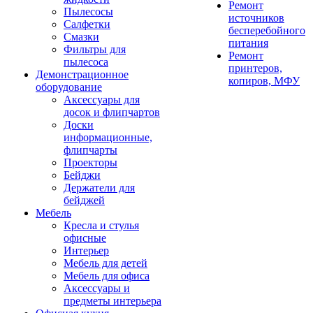
Ремонт
Пылесосы
источников
Салфетки
бесперебойного
Смазки
питания
Фильтры для
Ремонт
пылесоса
принтеров,
Демонстрационное
копиров, МФУ
оборудование
Аксессуары для
досок и флипчартов
Доски
информационные,
флипчарты
Проекторы
Бейджи
Держатели для
бейджей
Мебель
Кресла и стулья
офисные
Интерьер
Мебель для детей
Мебель для офиса
Аксессуары и
предметы интерьера