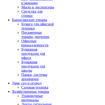
и моющие
Мыло и диспенсеры
Средства для
стирки
Канцелярские товары
Бумага для офисной
техники
Письменные
товары, черчение
Офисные
принадлежности
Бумажная
продукция для
офиса
Бумажная
продукция для
школы
Папки, системы
архивации
Дача, сад и огород
Садовая техника
Хозяйственные товары
Упаковочные
материалы
Ленты сигнальные