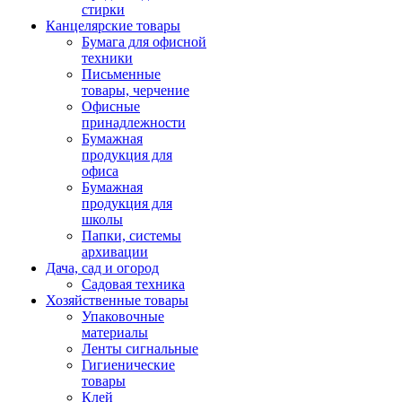
стирки
Канцелярские товары
Бумага для офисной
техники
Письменные
товары, черчение
Офисные
принадлежности
Бумажная
продукция для
офиса
Бумажная
продукция для
школы
Папки, системы
архивации
Дача, сад и огород
Садовая техника
Хозяйственные товары
Упаковочные
материалы
Ленты сигнальные
Гигиенические
товары
Клей