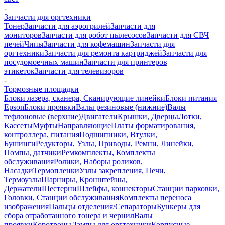
-
Запчасти для оргтехники
Тонер
Запчасти для аэрогрилей
Запчасти для
мониторов
Запчасти для робот пылесосов
Запчасти для СВЧ
печей
Чипы
Запчасти для кофемашин
Запчасти для
оргтехники
Запчасти для ремонта картриджей
Запчасти для
посудомоечных машин
Запчасти для принтеров
этикеток
Запчасти для телевизоров
-
Тормозные площадки
Блоки лазера, сканера, Сканирующие линейки
Блоки питания
Epson
Блоки проявки
Валы резиновые (нижние)
Валы
тефлоновые (верхние)
Двигатели
Крышки, Дверцы
Лотки,
Кассеты
Муфты
Направляющие
Платы форматирования,
контроллера, питания
Подшипники, Втулки,
Бушинги
Редукторы, Узлы, Приводы, Ремни, Линейки,
Помпы, датчики
Ремкомплекты, Комплекты
обслуживания
Ролики, Наборы роликов,
Насадки
Термопленки
Узлы закрепления, Печи,
Термоузлы
Шарниры, Кронштейны,
Держатели
Шестерни
Шлейфы, коннекторы
Станции парковки,
Головки, Станции обслуживания
Комплекты переноса
изображения
Пальцы отделения/Сепараторы
Бункеры для
сбора отработанного тонера и чернил
Валы
проявки
Коротроны
Лампы для оргтехники
Корпусные