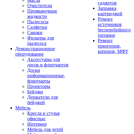
Масла
гаджетов
Очистители
Заправка
Промывочные
картриджей
жидкости
Ремонт
Пылесосы
источников
Салфетки
бесперебойного
Смазки
питания
Фильтры для
Ремонт
пылесоса
принтеров,
Демонстрационное
копиров, МФУ
оборудование
Аксессуары для
досок и флипчартов
Доски
информационные,
флипчарты
Проекторы
Бейджи
Держатели для
бейджей
Мебель
Кресла и стулья
офисные
Интерьер
Мебель для детей