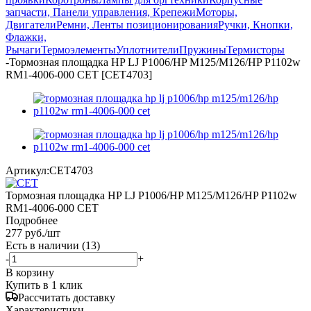
запчасти, Панели управления, Крепежи
Моторы,
Двигатели
Ремни, Ленты позиционирования
Ручки, Кнопки,
Флажки,
Рычаги
Термоэлементы
Уплотнители
Пружины
Термисторы
-
Тормозная площадка HP LJ P1006/HP M125/M126/HP P1102w
RM1-4006-000 CET [CET4703]
Артикул:
CET4703
Тормозная площадка HP LJ P1006/HP M125/M126/HP P1102w
RM1-4006-000 CET
Подробнее
277
руб.
/шт
Есть в наличии
(13)
-
+
В корзину
Купить в 1 клик
Рассчитать доставку
Характеристики