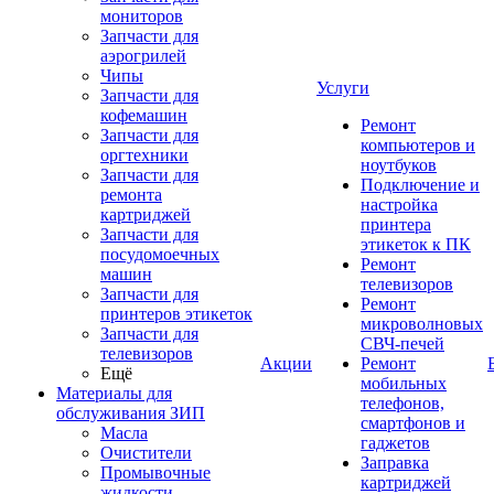
мониторов
Запчасти для
аэрогрилей
Чипы
Услуги
Запчасти для
кофемашин
Ремонт
Запчасти для
компьютеров и
оргтехники
ноутбуков
Запчасти для
Подключение и
ремонта
настройка
картриджей
принтера
Запчасти для
этикеток к ПК
посудомоечных
Ремонт
машин
телевизоров
Запчасти для
Ремонт
принтеров этикеток
микроволновых
Запчасти для
СВЧ-печей
телевизоров
Акции
Ремонт
Ещё
мобильных
Материалы для
телефонов,
обслуживания ЗИП
смартфонов и
Масла
гаджетов
Очистители
Заправка
Промывочные
картриджей
жидкости