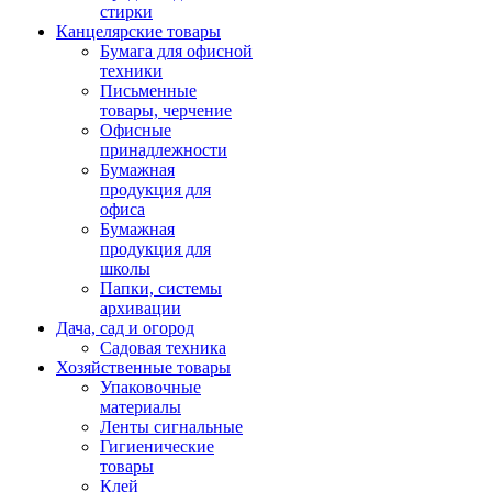
стирки
Канцелярские товары
Бумага для офисной
техники
Письменные
товары, черчение
Офисные
принадлежности
Бумажная
продукция для
офиса
Бумажная
продукция для
школы
Папки, системы
архивации
Дача, сад и огород
Садовая техника
Хозяйственные товары
Упаковочные
материалы
Ленты сигнальные
Гигиенические
товары
Клей