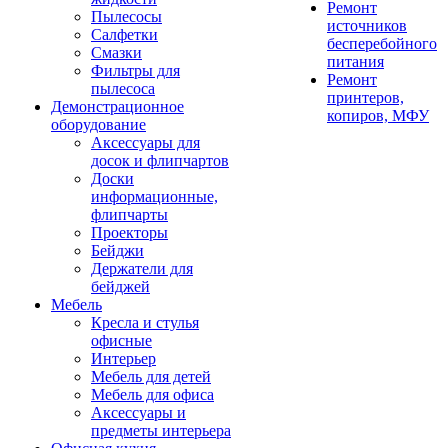
Ремонт
Пылесосы
источников
Салфетки
бесперебойного
Смазки
питания
Фильтры для
Ремонт
пылесоса
принтеров,
Демонстрационное
копиров, МФУ
оборудование
Аксессуары для
досок и флипчартов
Доски
информационные,
флипчарты
Проекторы
Бейджи
Держатели для
бейджей
Мебель
Кресла и стулья
офисные
Интерьер
Мебель для детей
Мебель для офиса
Аксессуары и
предметы интерьера