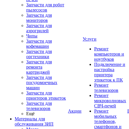
Запчасти для робот
пылесосов
Запчасти для
мониторов
Запчасти для
аэрогрилей
Чипы
Услуги
Запчасти для
кофемашин
Ремонт
Запчасти для
компьютеров и
оргтехники
ноутбуков
Запчасти для
Подключение и
ремонта
настройка
картриджей
принтера
Запчасти для
этикеток к ПК
посудомоечных
Ремонт
машин
телевизоров
Запчасти для
Ремонт
принтеров этикеток
микроволновых
Запчасти для
СВЧ-печей
телевизоров
Акции
Ремонт
Ещё
мобильных
Материалы для
телефонов,
обслуживания ЗИП
смартфонов и