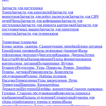
-
Запчасти для оргтехники
Тонер
Запчасти для аэрогрилей
Запчасти для
мониторов
Запчасти для робот пылесосов
Запчасти для СВЧ
печей
Чипы
Запчасти для кофемашин
Запчасти для
оргтехники
Запчасти для ремонта картриджей
Запчасти для
посудомоечных машин
Запчасти для принтеров
этикеток
Запчасти для телевизоров
-
Тормозные площадки
Блоки лазера, сканера, Сканирующие линейки
Блоки питания
Epson
Блоки проявки
Валы резиновые (нижние)
Валы
тефлоновые (верхние)
Двигатели
Крышки, Дверцы
Лотки,
Кассеты
Муфты
Направляющие
Платы форматирования,
контроллера, питания
Подшипники, Втулки,
Бушинги
Редукторы, Узлы, Приводы, Ремни, Линейки,
Помпы, датчики
Ремкомплекты, Комплекты
обслуживания
Ролики, Наборы роликов,
Насадки
Термопленки
Узлы закрепления, Печи,
Термоузлы
Шарниры, Кронштейны,
Держатели
Шестерни
Шлейфы, коннекторы
Станции парковки,
Головки, Станции обслуживания
Комплекты переноса
изображения
Пальцы отделения/Сепараторы
Бункеры для
сбора отработанного тонера и чернил
Валы
проявки
Коротроны
Лампы для оргтехники
Корпусные