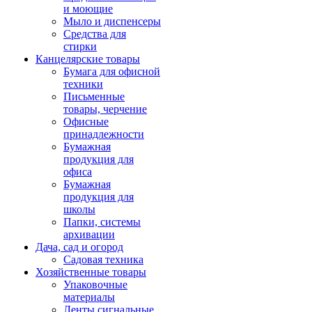
и моющие
Мыло и диспенсеры
Средства для
стирки
Канцелярские товары
Бумага для офисной
техники
Письменные
товары, черчение
Офисные
принадлежности
Бумажная
продукция для
офиса
Бумажная
продукция для
школы
Папки, системы
архивации
Дача, сад и огород
Садовая техника
Хозяйственные товары
Упаковочные
материалы
Ленты сигнальные