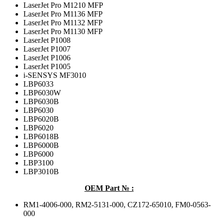
LaserJet Pro M1210 MFP
LaserJet Pro M1136 MFP
LaserJet Pro M1132 MFP
LaserJet Pro M1130 MFP
LaserJet P1008
LaserJet P1007
LaserJet P1006
LaserJet P1005
i-SENSYS MF3010
LBP6033
LBP6030W
LBP6030B
LBP6030
LBP6020B
LBP6020
LBP6018B
LBP6000B
LBP6000
LBP3100
LBP3010B
OEM Part № :
RM1-4006-000, RM2-5131-000, CZ172-65010, FM0-0563-
000