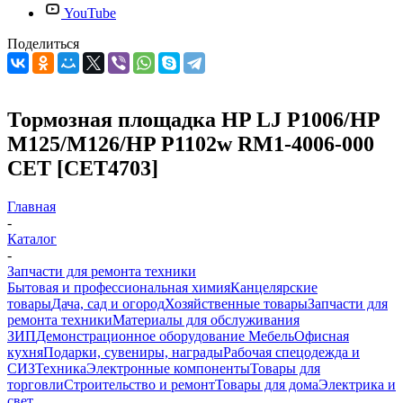
YouTube
Поделиться
Тормозная площадка HP LJ P1006/HP
M125/M126/HP P1102w RM1-4006-000
CET [CET4703]
Главная
-
Каталог
-
Запчасти для ремонта техники
Бытовая и профессиональная химия
Канцелярские
товары
Дача, сад и огород
Хозяйственные товары
Запчасти для
ремонта техники
Материалы для обслуживания
ЗИП
Демонстрационное оборудование
Мебель
Офисная
кухня
Подарки, сувениры, награды
Рабочая спецодежда и
СИЗ
Техника
Электронные компоненты
Товары для
торговли
Строительство и ремонт
Товары для дома
Электрика и
свет