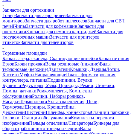
-
Запчасти для оргтехники
Тонер
Запчасти для аэрогрилей
Запчасти для
мониторов
Запчасти для робот пылесосов
Запчасти для СВЧ
печей
Чипы
Запчасти для кофемашин
Запчасти для
оргтехники
Запчасти для ремонта картриджей
Запчасти для
посудомоечных машин
Запчасти для принтеров
этикеток
Запчасти для телевизоров
-
Тормозные площадки
Блоки лазера, сканера, Сканирующие линейки
Блоки питания
Epson
Блоки проявки
Валы резиновые (нижние)
Валы
тефлоновые (верхние)
Двигатели
Крышки, Дверцы
Лотки,
Кассеты
Муфты
Направляющие
Платы форматирования,
контроллера, питания
Подшипники, Втулки,
Бушинги
Редукторы, Узлы, Приводы, Ремни, Линейки,
Помпы, датчики
Ремкомплекты, Комплекты
обслуживания
Ролики, Наборы роликов,
Насадки
Термопленки
Узлы закрепления, Печи,
Термоузлы
Шарниры, Кронштейны,
Держатели
Шестерни
Шлейфы, коннекторы
Станции парковки,
Головки, Станции обслуживания
Комплекты переноса
изображения
Пальцы отделения/Сепараторы
Бункеры для
сбора отработанного тонера и чернил
Валы
проявки
Коротроны
Лампы для оргтехники
Корпусные