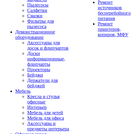
Ремонт
Пылесосы
источников
Салфетки
бесперебойного
Смазки
питания
Фильтры для
Ремонт
пылесоса
принтеров,
Демонстрационное
копиров, МФУ
оборудование
Аксессуары для
досок и флипчартов
Доски
информационные,
флипчарты
Проекторы
Бейджи
Держатели для
бейджей
Мебель
Кресла и стулья
офисные
Интерьер
Мебель для детей
Мебель для офиса
Аксессуары и
предметы интерьера