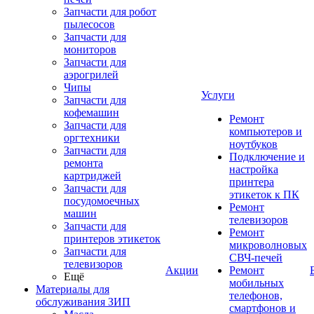
Запчасти для робот
пылесосов
Запчасти для
мониторов
Запчасти для
аэрогрилей
Чипы
Услуги
Запчасти для
кофемашин
Ремонт
Запчасти для
компьютеров и
оргтехники
ноутбуков
Запчасти для
Подключение и
ремонта
настройка
картриджей
принтера
Запчасти для
этикеток к ПК
посудомоечных
Ремонт
машин
телевизоров
Запчасти для
Ремонт
принтеров этикеток
микроволновых
Запчасти для
СВЧ-печей
телевизоров
Акции
Ремонт
Ещё
мобильных
Материалы для
телефонов,
обслуживания ЗИП
смартфонов и