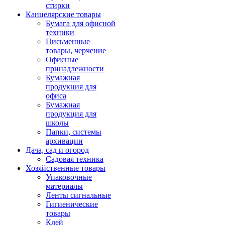
стирки
Канцелярские товары
Бумага для офисной
техники
Письменные
товары, черчение
Офисные
принадлежности
Бумажная
продукция для
офиса
Бумажная
продукция для
школы
Папки, системы
архивации
Дача, сад и огород
Садовая техника
Хозяйственные товары
Упаковочные
материалы
Ленты сигнальные
Гигиенические
товары
Клей