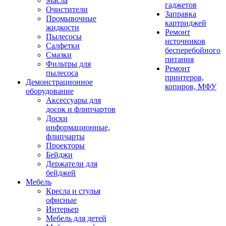
Масла
гаджетов
Очистители
Заправка
Промывочные
картриджей
жидкости
Ремонт
Пылесосы
источников
Салфетки
бесперебойного
Смазки
питания
Фильтры для
Ремонт
пылесоса
принтеров,
Демонстрационное
копиров, МФУ
оборудование
Аксессуары для
досок и флипчартов
Доски
информационные,
флипчарты
Проекторы
Бейджи
Держатели для
бейджей
Мебель
Кресла и стулья
офисные
Интерьер
Мебель для детей