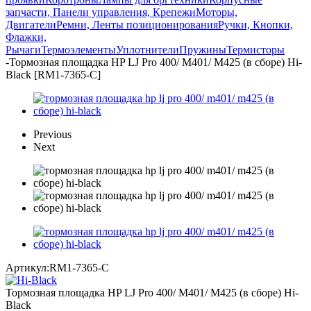
запчасти, Панели управления, Крепежи
Моторы,
Двигатели
Ремни, Ленты позиционирования
Ручки, Кнопки,
Флажки,
Рычаги
Термоэлементы
Уплотнители
Пружины
Термисторы
-
Тормозная площадка HP LJ Pro 400/ M401/ M425 (в сборе) Hi-
Black [RM1-7365-C]
Previous
Next
Артикул:
RM1-7365-C
Тормозная площадка HP LJ Pro 400/ M401/ M425 (в сборе) Hi-
Black