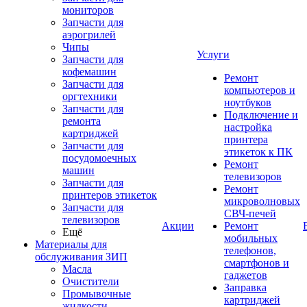
мониторов
Запчасти для
аэрогрилей
Чипы
Услуги
Запчасти для
кофемашин
Ремонт
Запчасти для
компьютеров и
оргтехники
ноутбуков
Запчасти для
Подключение и
ремонта
настройка
картриджей
принтера
Запчасти для
этикеток к ПК
посудомоечных
Ремонт
машин
телевизоров
Запчасти для
Ремонт
принтеров этикеток
микроволновых
Запчасти для
СВЧ-печей
телевизоров
Акции
Ремонт
Ещё
мобильных
Материалы для
телефонов,
обслуживания ЗИП
смартфонов и
Масла
гаджетов
Очистители
Заправка
Промывочные
картриджей
жидкости