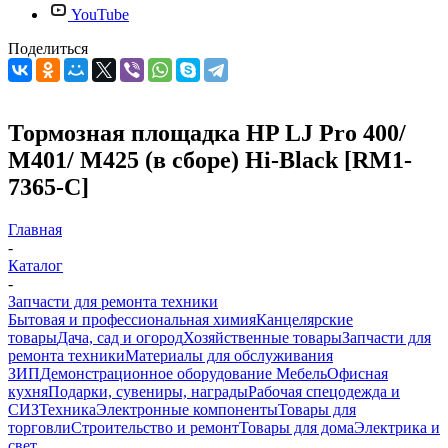
YouTube
Поделиться
Тормозная площадка HP LJ Pro 400/
M401/ M425 (в сборе) Hi-Black [RM1-
7365-C]
Главная
-
Каталог
-
Запчасти для ремонта техники
Бытовая и профессиональная химия
Канцелярские
товары
Дача, сад и огород
Хозяйственные товары
Запчасти для
ремонта техники
Материалы для обслуживания
ЗИП
Демонстрационное оборудование
Мебель
Офисная
кухня
Подарки, сувениры, награды
Рабочая спецодежда и
СИЗ
Техника
Электронные компоненты
Товары для
торговли
Строительство и ремонт
Товары для дома
Электрика и
свет