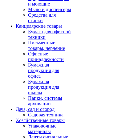
и моющие
Мыло и диспенсеры
Средства для
стирки
Канцелярские товары
Бумага для офисной
техники
Письменные
товары, черчение
Офисные
принадлежности
Бумажная
продукция для
офиса
Бумажная
продукция для
школы
Папки, системы
архивации
Дача, сад и огород
Садовая техника
Хозяйственные товары
Упаковочные
материалы
Ленты сигнальные