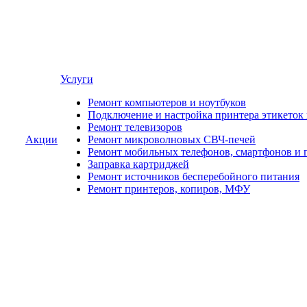
Услуги
Ремонт компьютеров и ноутбуков
Подключение и настройка принтера этикеток
Ремонт телевизоров
Акции
Ремонт микроволновых СВЧ-печей
Ремонт мобильных телефонов, смартфонов и 
Заправка картриджей
Ремонт источников бесперебойного питания
Ремонт принтеров, копиров, МФУ