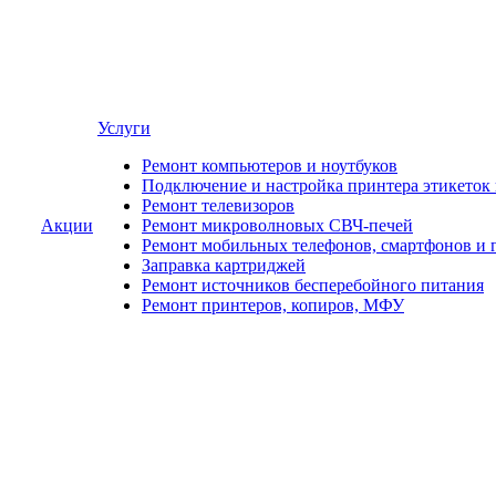
Услуги
Ремонт компьютеров и ноутбуков
Подключение и настройка принтера этикеток
Ремонт телевизоров
Акции
Ремонт микроволновых СВЧ-печей
Ремонт мобильных телефонов, смартфонов и 
Заправка картриджей
Ремонт источников бесперебойного питания
Ремонт принтеров, копиров, МФУ