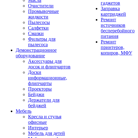
Масла
гаджетов
Очистители
Заправка
Промывочные
картриджей
жидкости
Ремонт
Пылесосы
источников
Салфетки
бесперебойного
Смазки
питания
Фильтры для
Ремонт
пылесоса
принтеров,
Демонстрационное
копиров, МФУ
оборудование
Аксессуары для
досок и флипчартов
Доски
информационные,
флипчарты
Проекторы
Бейджи
Держатели для
бейджей
Мебель
Кресла и стулья
офисные
Интерьер
Мебель для детей