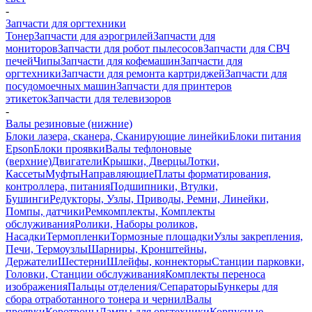
-
Запчасти для оргтехники
Тонер
Запчасти для аэрогрилей
Запчасти для
мониторов
Запчасти для робот пылесосов
Запчасти для СВЧ
печей
Чипы
Запчасти для кофемашин
Запчасти для
оргтехники
Запчасти для ремонта картриджей
Запчасти для
посудомоечных машин
Запчасти для принтеров
этикеток
Запчасти для телевизоров
-
Валы резиновые (нижние)
Блоки лазера, сканера, Сканирующие линейки
Блоки питания
Epson
Блоки проявки
Валы тефлоновые
(верхние)
Двигатели
Крышки, Дверцы
Лотки,
Кассеты
Муфты
Направляющие
Платы форматирования,
контроллера, питания
Подшипники, Втулки,
Бушинги
Редукторы, Узлы, Приводы, Ремни, Линейки,
Помпы, датчики
Ремкомплекты, Комплекты
обслуживания
Ролики, Наборы роликов,
Насадки
Термопленки
Тормозные площадки
Узлы закрепления,
Печи, Термоузлы
Шарниры, Кронштейны,
Держатели
Шестерни
Шлейфы, коннекторы
Станции парковки,
Головки, Станции обслуживания
Комплекты переноса
изображения
Пальцы отделения/Сепараторы
Бункеры для
сбора отработанного тонера и чернил
Валы
проявки
Коротроны
Лампы для оргтехники
Корпусные