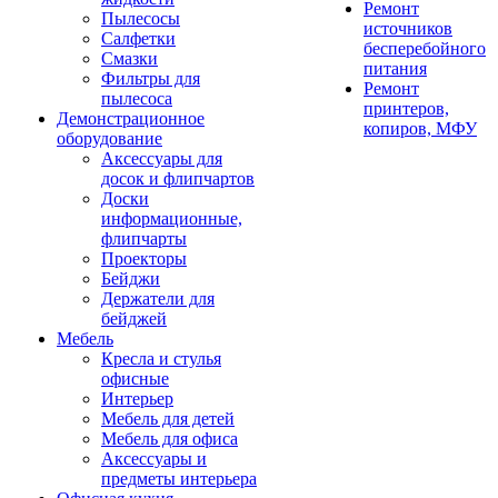
Ремонт
Пылесосы
источников
Салфетки
бесперебойного
Смазки
питания
Фильтры для
Ремонт
пылесоса
принтеров,
Демонстрационное
копиров, МФУ
оборудование
Аксессуары для
досок и флипчартов
Доски
информационные,
флипчарты
Проекторы
Бейджи
Держатели для
бейджей
Мебель
Кресла и стулья
офисные
Интерьер
Мебель для детей
Мебель для офиса
Аксессуары и
предметы интерьера