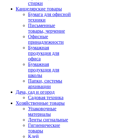
стирки
Канцелярские товары
Бумага для офисной
техники
Письменные
товары, черчение
Офисные
принадлежности
Бумажная
продукция для
офиса
Бумажная
продукция для
школы
Папки, системы
архивации
Дача, сад и огород
Садовая техника
Хозяйственные товары
Упаковочные
материалы
Ленты сигнальные
Гигиенические
товары
Клей