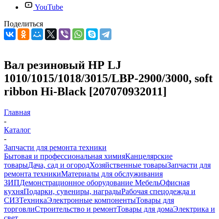
YouTube
Поделиться
Вал резиновый НР LJ
1010/1015/1018/3015/LBP-2900/3000, soft
ribbon Hi-Black [207070932011]
Главная
-
Каталог
-
Запчасти для ремонта техники
Бытовая и профессиональная химия
Канцелярские
товары
Дача, сад и огород
Хозяйственные товары
Запчасти для
ремонта техники
Материалы для обслуживания
ЗИП
Демонстрационное оборудование
Мебель
Офисная
кухня
Подарки, сувениры, награды
Рабочая спецодежда и
СИЗ
Техника
Электронные компоненты
Товары для
торговли
Строительство и ремонт
Товары для дома
Электрика и
свет