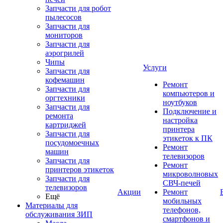
Запчасти для робот
пылесосов
Запчасти для
мониторов
Запчасти для
аэрогрилей
Чипы
Услуги
Запчасти для
кофемашин
Ремонт
Запчасти для
компьютеров и
оргтехники
ноутбуков
Запчасти для
Подключение и
ремонта
настройка
картриджей
принтера
Запчасти для
этикеток к ПК
посудомоечных
Ремонт
машин
телевизоров
Запчасти для
Ремонт
принтеров этикеток
микроволновых
Запчасти для
СВЧ-печей
телевизоров
Акции
Ремонт
Ещё
мобильных
Материалы для
телефонов,
обслуживания ЗИП
смартфонов и