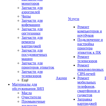
мониторов
Запчасти для
аэрогрилей
Чипы
Услуги
Запчасти для
кофемашин
Ремонт
Запчасти для
компьютеров и
оргтехники
ноутбуков
Запчасти для
Подключение и
ремонта
настройка
картриджей
принтера
Запчасти для
этикеток к ПК
посудомоечных
Ремонт
машин
телевизоров
Запчасти для
Ремонт
принтеров этикеток
микроволновых
Запчасти для
СВЧ-печей
телевизоров
Акции
Ремонт
Ещё
мобильных
Материалы для
телефонов,
обслуживания ЗИП
смартфонов и
Масла
гаджетов
Очистители
Заправка
Промывочные
картриджей
жидкости