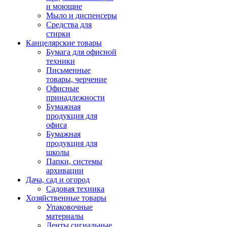
и моющие
Мыло и диспенсеры
Средства для
стирки
Канцелярские товары
Бумага для офисной
техники
Письменные
товары, черчение
Офисные
принадлежности
Бумажная
продукция для
офиса
Бумажная
продукция для
школы
Папки, системы
архивации
Дача, сад и огород
Садовая техника
Хозяйственные товары
Упаковочные
материалы
Ленты сигнальные