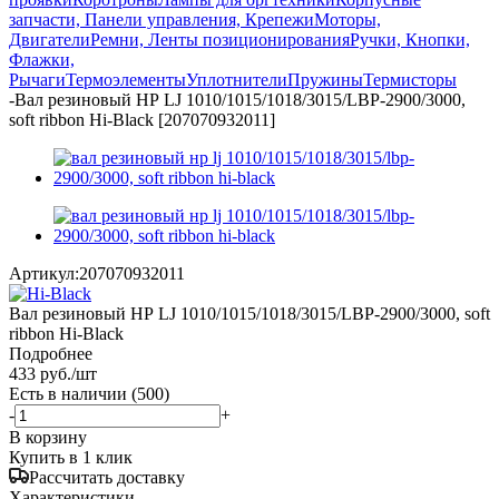
запчасти, Панели управления, Крепежи
Моторы,
Двигатели
Ремни, Ленты позиционирования
Ручки, Кнопки,
Флажки,
Рычаги
Термоэлементы
Уплотнители
Пружины
Термисторы
-
Вал резиновый НР LJ 1010/1015/1018/3015/LBP-2900/3000,
soft ribbon Hi-Black [207070932011]
Артикул:
207070932011
Вал резиновый НР LJ 1010/1015/1018/3015/LBP-2900/3000, soft
ribbon Hi-Black
Подробнее
433
руб.
/шт
Есть в наличии
(500)
-
+
В корзину
Купить в 1 клик
Рассчитать доставку
Характеристики