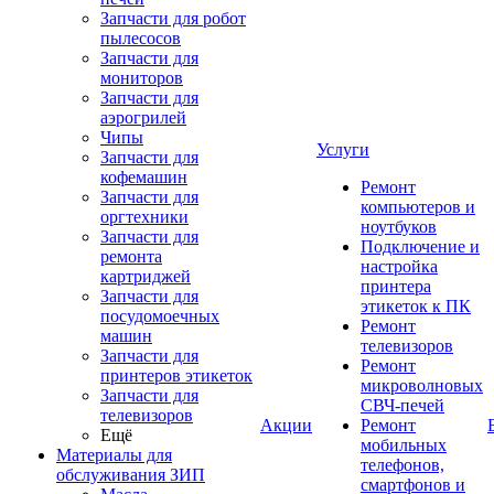
Запчасти для робот
пылесосов
Запчасти для
мониторов
Запчасти для
аэрогрилей
Чипы
Услуги
Запчасти для
кофемашин
Ремонт
Запчасти для
компьютеров и
оргтехники
ноутбуков
Запчасти для
Подключение и
ремонта
настройка
картриджей
принтера
Запчасти для
этикеток к ПК
посудомоечных
Ремонт
машин
телевизоров
Запчасти для
Ремонт
принтеров этикеток
микроволновых
Запчасти для
СВЧ-печей
телевизоров
Акции
Ремонт
Ещё
мобильных
Материалы для
телефонов,
обслуживания ЗИП
смартфонов и