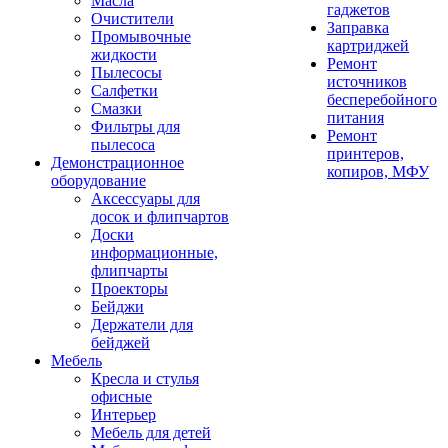
Масла
гаджетов
Очистители
Заправка
Промывочные
картриджей
жидкости
Ремонт
Пылесосы
источников
Салфетки
бесперебойного
Смазки
питания
Фильтры для
Ремонт
пылесоса
принтеров,
Демонстрационное
копиров, МФУ
оборудование
Аксессуары для
досок и флипчартов
Доски
информационные,
флипчарты
Проекторы
Бейджи
Держатели для
бейджей
Мебель
Кресла и стулья
офисные
Интерьер
Мебель для детей