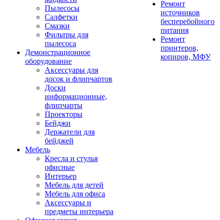
Ремонт
Пылесосы
источников
Салфетки
бесперебойного
Смазки
питания
Фильтры для
Ремонт
пылесоса
принтеров,
Демонстрационное
копиров, МФУ
оборудование
Аксессуары для
досок и флипчартов
Доски
информационные,
флипчарты
Проекторы
Бейджи
Держатели для
бейджей
Мебель
Кресла и стулья
офисные
Интерьер
Мебель для детей
Мебель для офиса
Аксессуары и
предметы интерьера