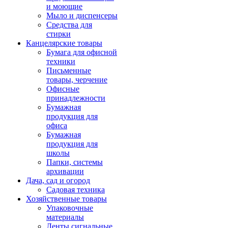
и моющие
Мыло и диспенсеры
Средства для
стирки
Канцелярские товары
Бумага для офисной
техники
Письменные
товары, черчение
Офисные
принадлежности
Бумажная
продукция для
офиса
Бумажная
продукция для
школы
Папки, системы
архивации
Дача, сад и огород
Садовая техника
Хозяйственные товары
Упаковочные
материалы
Ленты сигнальные