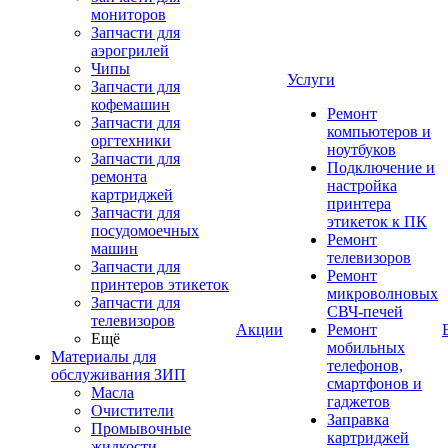
мониторов
Запчасти для
аэрогрилей
Чипы
Услуги
Запчасти для
кофемашин
Ремонт
Запчасти для
компьютеров и
оргтехники
ноутбуков
Запчасти для
Подключение и
ремонта
настройка
картриджей
принтера
Запчасти для
этикеток к ПК
посудомоечных
Ремонт
машин
телевизоров
Запчасти для
Ремонт
принтеров этикеток
микроволновых
Запчасти для
СВЧ-печей
телевизоров
Акции
Ремонт
Ещё
мобильных
Материалы для
телефонов,
обслуживания ЗИП
смартфонов и
Масла
гаджетов
Очистители
Заправка
Промывочные
картриджей
жидкости