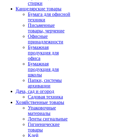
стирки
Канцелярские товары
Бумага для офисной
техники
Письменные
товары, черчение
Офисные
принадлежности
Бумажная
продукция для
офиса
Бумажная
продукция для
школы
Папки, системы
архивации
Дача, сад и огород
Садовая техника
Хозяйственные товары
Упаковочные
материалы
Ленты сигнальные
Гигиенические
товары
Клей