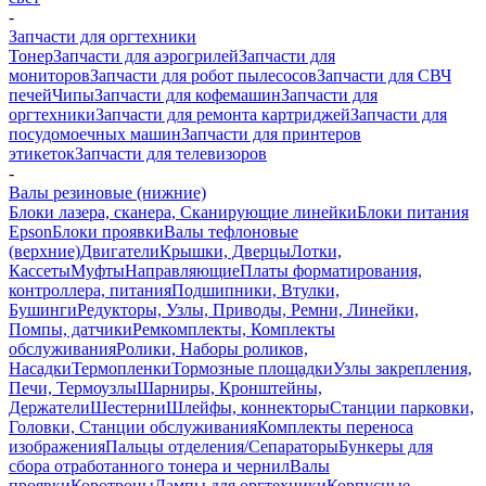
-
Запчасти для оргтехники
Тонер
Запчасти для аэрогрилей
Запчасти для
мониторов
Запчасти для робот пылесосов
Запчасти для СВЧ
печей
Чипы
Запчасти для кофемашин
Запчасти для
оргтехники
Запчасти для ремонта картриджей
Запчасти для
посудомоечных машин
Запчасти для принтеров
этикеток
Запчасти для телевизоров
-
Валы резиновые (нижние)
Блоки лазера, сканера, Сканирующие линейки
Блоки питания
Epson
Блоки проявки
Валы тефлоновые
(верхние)
Двигатели
Крышки, Дверцы
Лотки,
Кассеты
Муфты
Направляющие
Платы форматирования,
контроллера, питания
Подшипники, Втулки,
Бушинги
Редукторы, Узлы, Приводы, Ремни, Линейки,
Помпы, датчики
Ремкомплекты, Комплекты
обслуживания
Ролики, Наборы роликов,
Насадки
Термопленки
Тормозные площадки
Узлы закрепления,
Печи, Термоузлы
Шарниры, Кронштейны,
Держатели
Шестерни
Шлейфы, коннекторы
Станции парковки,
Головки, Станции обслуживания
Комплекты переноса
изображения
Пальцы отделения/Сепараторы
Бункеры для
сбора отработанного тонера и чернил
Валы
проявки
Коротроны
Лампы для оргтехники
Корпусные