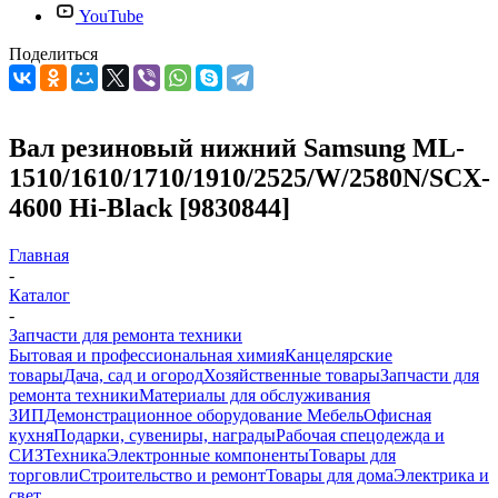
YouTube
Поделиться
Вал резиновый нижний Samsung ML-
1510/1610/1710/1910/2525/W/2580N/SCX-
4600 Hi-Black [9830844]
Главная
-
Каталог
-
Запчасти для ремонта техники
Бытовая и профессиональная химия
Канцелярские
товары
Дача, сад и огород
Хозяйственные товары
Запчасти для
ремонта техники
Материалы для обслуживания
ЗИП
Демонстрационное оборудование
Мебель
Офисная
кухня
Подарки, сувениры, награды
Рабочая спецодежда и
СИЗ
Техника
Электронные компоненты
Товары для
торговли
Строительство и ремонт
Товары для дома
Электрика и
свет