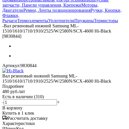
запчасти, Панели управления, Крепежи
Моторы,
Двигатели
Ремни, Ленты позиционирования
Ручки, Кнопки,
Флажки,
Рычаги
Термоэлементы
Уплотнители
Пружины
Термисторы
-
Вал резиновый нижний Samsung ML-
1510/1610/1710/1910/2525/W/2580N/SCX-4600 Hi-Black
[9830844]
Артикул:
9830844
Вал резиновый нижний Samsung ML-
1510/1610/1710/1910/2525/W/2580N/SCX-4600 Hi-Black
Подробнее
480
руб.
/шт
Есть в наличии
(310)
-
+
В корзину
Купить в 1 клик
Рассчитать доставку
Характеристики
ШтрихКод