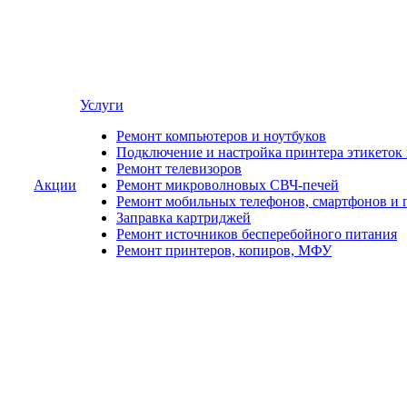
Услуги
Ремонт компьютеров и ноутбуков
Подключение и настройка принтера этикеток
Ремонт телевизоров
Акции
Ремонт микроволновых СВЧ-печей
Ремонт мобильных телефонов, смартфонов и 
Заправка картриджей
Ремонт источников бесперебойного питания
Ремонт принтеров, копиров, МФУ