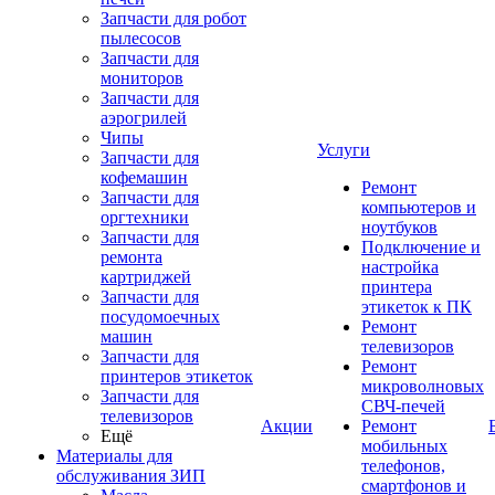
Запчасти для робот
пылесосов
Запчасти для
мониторов
Запчасти для
аэрогрилей
Чипы
Услуги
Запчасти для
кофемашин
Ремонт
Запчасти для
компьютеров и
оргтехники
ноутбуков
Запчасти для
Подключение и
ремонта
настройка
картриджей
принтера
Запчасти для
этикеток к ПК
посудомоечных
Ремонт
машин
телевизоров
Запчасти для
Ремонт
принтеров этикеток
микроволновых
Запчасти для
СВЧ-печей
телевизоров
Акции
Ремонт
Ещё
мобильных
Материалы для
телефонов,
обслуживания ЗИП
смартфонов и