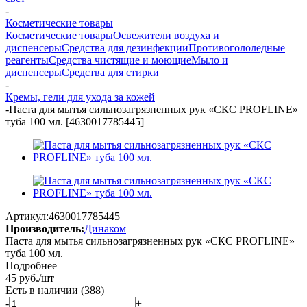
-
Косметические товары
Косметические товары
Освежители воздуха и
диспенсеры
Средства для дезинфекции
Противогололедные
реагенты
Средства чистящие и моющие
Мыло и
диспенсеры
Средства для стирки
-
Кремы, гели для ухода за кожей
-
Паста для мытья сильнозагрязненных рук «CКС PROFLINE»
туба 100 мл. [4630017785445]
Артикул:
4630017785445
Производитель:
Динаком
Паста для мытья сильнозагрязненных рук «CКС PROFLINE»
туба 100 мл.
Подробнее
45
руб.
/шт
Есть в наличии
(388)
-
+