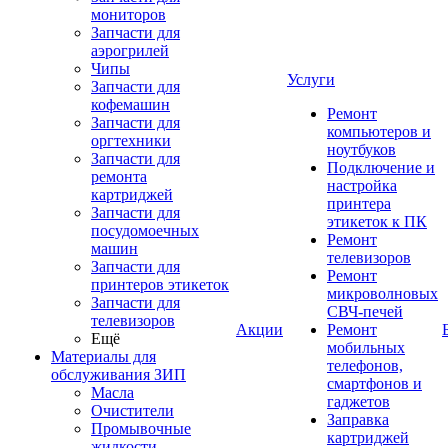
мониторов
Запчасти для
аэрогрилей
Чипы
Услуги
Запчасти для
кофемашин
Ремонт
Запчасти для
компьютеров и
оргтехники
ноутбуков
Запчасти для
Подключение и
ремонта
настройка
картриджей
принтера
Запчасти для
этикеток к ПК
посудомоечных
Ремонт
машин
телевизоров
Запчасти для
Ремонт
принтеров этикеток
микроволновых
Запчасти для
СВЧ-печей
телевизоров
Акции
Ремонт
Ещё
мобильных
Материалы для
телефонов,
обслуживания ЗИП
смартфонов и
Масла
гаджетов
Очистители
Заправка
Промывочные
картриджей
жидкости