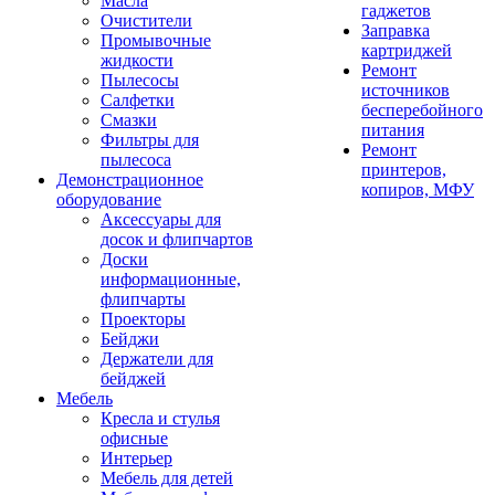
Масла
гаджетов
Очистители
Заправка
Промывочные
картриджей
жидкости
Ремонт
Пылесосы
источников
Салфетки
бесперебойного
Смазки
питания
Фильтры для
Ремонт
пылесоса
принтеров,
Демонстрационное
копиров, МФУ
оборудование
Аксессуары для
досок и флипчартов
Доски
информационные,
флипчарты
Проекторы
Бейджи
Держатели для
бейджей
Мебель
Кресла и стулья
офисные
Интерьер
Мебель для детей