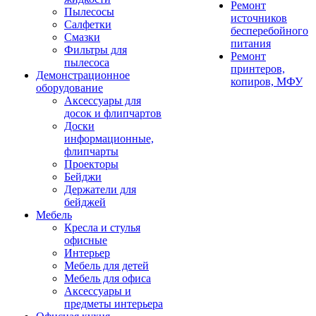
Ремонт
Пылесосы
источников
Салфетки
бесперебойного
Смазки
питания
Фильтры для
Ремонт
пылесоса
принтеров,
Демонстрационное
копиров, МФУ
оборудование
Аксессуары для
досок и флипчартов
Доски
информационные,
флипчарты
Проекторы
Бейджи
Держатели для
бейджей
Мебель
Кресла и стулья
офисные
Интерьер
Мебель для детей
Мебель для офиса
Аксессуары и
предметы интерьера