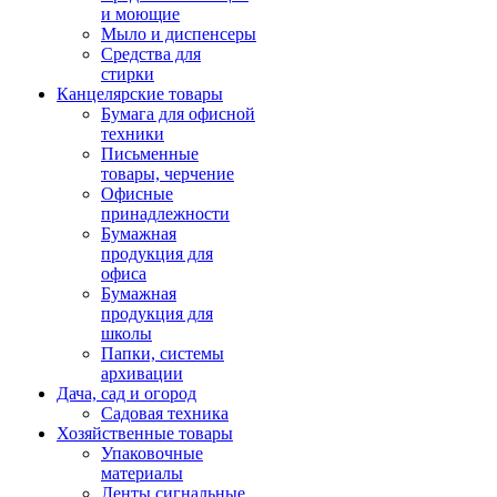
и моющие
Мыло и диспенсеры
Средства для
стирки
Канцелярские товары
Бумага для офисной
техники
Письменные
товары, черчение
Офисные
принадлежности
Бумажная
продукция для
офиса
Бумажная
продукция для
школы
Папки, системы
архивации
Дача, сад и огород
Садовая техника
Хозяйственные товары
Упаковочные
материалы
Ленты сигнальные