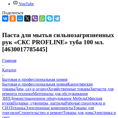
YouTube
Поделиться
Паста для мытья сильнозагрязненных
рук «CКС PROFLINE» туба 100 мл.
[4630017785445]
Главная
-
Каталог
-
Бытовая и профессиональная химия
Бытовая и профессиональная химия
Канцелярские
товары
Дача, сад и огород
Хозяйственные товары
Запчасти для
ремонта техники
Материалы для обслуживания
ЗИП
Демонстрационное оборудование
Мебель
Офисная
кухня
Подарки, сувениры, награды
Рабочая спецодежда и
СИЗ
Техника
Электронные компоненты
Товары для
торговли
Строительство и ремонт
Товары для дома
Электрика и
свет