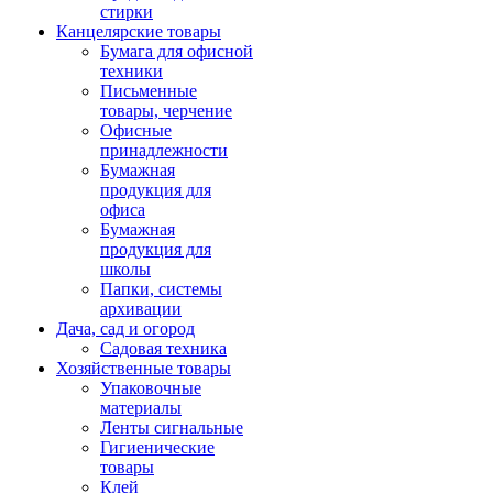
стирки
Канцелярские товары
Бумага для офисной
техники
Письменные
товары, черчение
Офисные
принадлежности
Бумажная
продукция для
офиса
Бумажная
продукция для
школы
Папки, системы
архивации
Дача, сад и огород
Садовая техника
Хозяйственные товары
Упаковочные
материалы
Ленты сигнальные
Гигиенические
товары
Клей