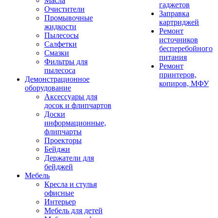
Масла
гаджетов
Очистители
Заправка
Промывочные
картриджей
жидкости
Ремонт
Пылесосы
источников
Салфетки
бесперебойного
Смазки
питания
Фильтры для
Ремонт
пылесоса
принтеров,
Демонстрационное
копиров, МФУ
оборудование
Аксессуары для
досок и флипчартов
Доски
информационные,
флипчарты
Проекторы
Бейджи
Держатели для
бейджей
Мебель
Кресла и стулья
офисные
Интерьер
Мебель для детей