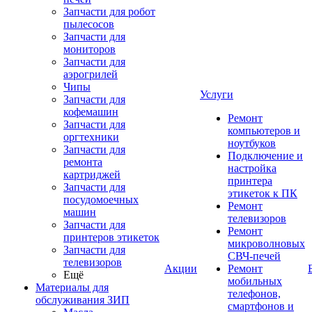
Запчасти для робот
пылесосов
Запчасти для
мониторов
Запчасти для
аэрогрилей
Чипы
Услуги
Запчасти для
кофемашин
Ремонт
Запчасти для
компьютеров и
оргтехники
ноутбуков
Запчасти для
Подключение и
ремонта
настройка
картриджей
принтера
Запчасти для
этикеток к ПК
посудомоечных
Ремонт
машин
телевизоров
Запчасти для
Ремонт
принтеров этикеток
микроволновых
Запчасти для
СВЧ-печей
телевизоров
Акции
Ремонт
Ещё
мобильных
Материалы для
телефонов,
обслуживания ЗИП
смартфонов и