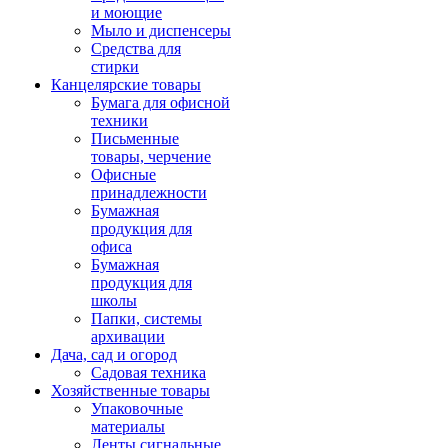
и моющие
Мыло и диспенсеры
Средства для
стирки
Канцелярские товары
Бумага для офисной
техники
Письменные
товары, черчение
Офисные
принадлежности
Бумажная
продукция для
офиса
Бумажная
продукция для
школы
Папки, системы
архивации
Дача, сад и огород
Садовая техника
Хозяйственные товары
Упаковочные
материалы
Ленты сигнальные