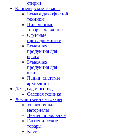
стирки
Канцелярские товары
Бумага для офисной
техники
Письменные
товары, черчение
Офисные
принадлежности
Бумажная
продукция для
офиса
Бумажная
продукция для
школы
Папки, системы
архивации
Дача, сад и огород
Садовая техника
Хозяйственные товары
Упаковочные
материалы
Ленты сигнальные
Гигиенические
товары
Клей