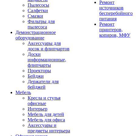
Ремонт
Пылесосы
источников
Салфетки
бесперебойного
Смазки
питания
Фильтры для
Ремонт
пылесоса
принтеров,
Демонстрационное
копиров, МФУ
оборудование
Аксессуары для
досок и флипчартов
Доски
информационные,
флипчарты
Проекторы
Бейджи
Держатели для
бейджей
Мебель
Кресла и стулья
офисные
Интерьер
Мебель для детей
Мебель для офиса
Аксессуары и
предметы интерьера