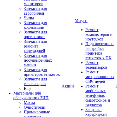
мониторов
Запчасти для
аэрогрилей
Чипы
Услуги
Запчасти для
кофемашин
Ремонт
Запчасти для
компьютеров и
оргтехники
ноутбуков
Запчасти для
Подключение и
ремонта
настройка
картриджей
принтера
Запчасти для
этикеток к ПК
посудомоечных
Ремонт
машин
телевизоров
Запчасти для
Ремонт
принтеров этикеток
микроволновых
Запчасти для
СВЧ-печей
телевизоров
Акции
Ремонт
Ещё
мобильных
Материалы для
телефонов,
обслуживания ЗИП
смартфонов и
Масла
гаджетов
Очистители
Заправка
Промывочные
картриджей
жидкости