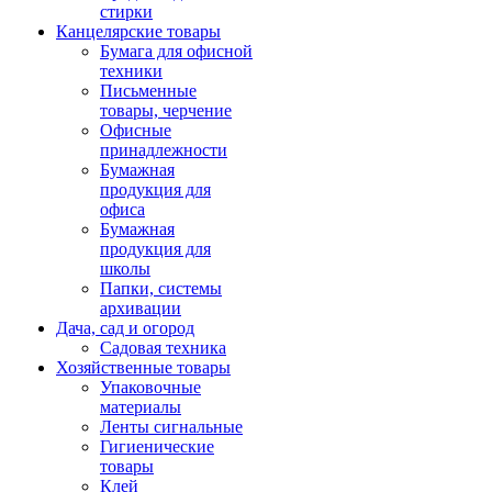
стирки
Канцелярские товары
Бумага для офисной
техники
Письменные
товары, черчение
Офисные
принадлежности
Бумажная
продукция для
офиса
Бумажная
продукция для
школы
Папки, системы
архивации
Дача, сад и огород
Садовая техника
Хозяйственные товары
Упаковочные
материалы
Ленты сигнальные
Гигиенические
товары
Клей