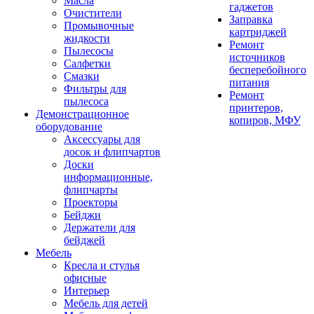
Масла
гаджетов
Очистители
Заправка
Промывочные
картриджей
жидкости
Ремонт
Пылесосы
источников
Салфетки
бесперебойного
Смазки
питания
Фильтры для
Ремонт
пылесоса
принтеров,
Демонстрационное
копиров, МФУ
оборудование
Аксессуары для
досок и флипчартов
Доски
информационные,
флипчарты
Проекторы
Бейджи
Держатели для
бейджей
Мебель
Кресла и стулья
офисные
Интерьер
Мебель для детей