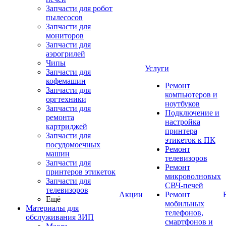
Запчасти для робот
пылесосов
Запчасти для
мониторов
Запчасти для
аэрогрилей
Чипы
Услуги
Запчасти для
кофемашин
Ремонт
Запчасти для
компьютеров и
оргтехники
ноутбуков
Запчасти для
Подключение и
ремонта
настройка
картриджей
принтера
Запчасти для
этикеток к ПК
посудомоечных
Ремонт
машин
телевизоров
Запчасти для
Ремонт
принтеров этикеток
микроволновых
Запчасти для
СВЧ-печей
телевизоров
Акции
Ремонт
Ещё
мобильных
Материалы для
телефонов,
обслуживания ЗИП
смартфонов и