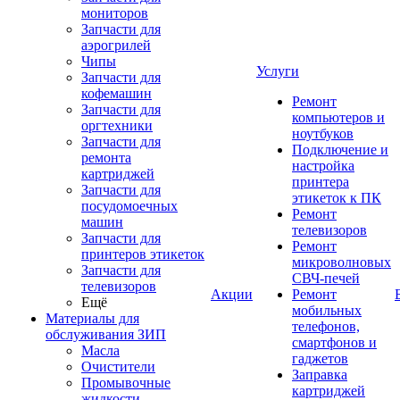
мониторов
Запчасти для
аэрогрилей
Чипы
Услуги
Запчасти для
кофемашин
Ремонт
Запчасти для
компьютеров и
оргтехники
ноутбуков
Запчасти для
Подключение и
ремонта
настройка
картриджей
принтера
Запчасти для
этикеток к ПК
посудомоечных
Ремонт
машин
телевизоров
Запчасти для
Ремонт
принтеров этикеток
микроволновых
Запчасти для
СВЧ-печей
телевизоров
Акции
Ремонт
Ещё
мобильных
Материалы для
телефонов,
обслуживания ЗИП
смартфонов и
Масла
гаджетов
Очистители
Заправка
Промывочные
картриджей
жидкости