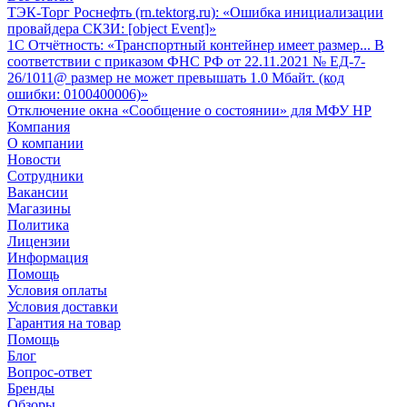
ТЭК-Торг Роснефть (rn.tektorg.ru): «Ошибка инициализации
провайдера СКЗИ: [object Event]»
1С Отчётность: «Транспортный контейнер имеет размер... В
соответствии с приказом ФНС РФ от 22.11.2021 № ЕД-7-
26/1011@ размер не может превышать 1.0 Мбайт. (код
ошибки: 0100400006)»
Отключение окна «Сообщение о состоянии» для МФУ HP
Компания
О компании
Новости
Сотрудники
Вакансии
Магазины
Политика
Лицензии
Информация
Помощь
Условия оплаты
Условия доставки
Гарантия на товар
Помощь
Блог
Вопрос-ответ
Бренды
Обзоры