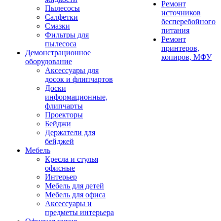
Ремонт
Пылесосы
источников
Салфетки
бесперебойного
Смазки
питания
Фильтры для
Ремонт
пылесоса
принтеров,
Демонстрационное
копиров, МФУ
оборудование
Аксессуары для
досок и флипчартов
Доски
информационные,
флипчарты
Проекторы
Бейджи
Держатели для
бейджей
Мебель
Кресла и стулья
офисные
Интерьер
Мебель для детей
Мебель для офиса
Аксессуары и
предметы интерьера