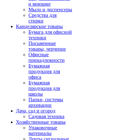
и моющие
Мыло и диспенсеры
Средства для
стирки
Канцелярские товары
Бумага для офисной
техники
Письменные
товары, черчение
Офисные
принадлежности
Бумажная
продукция для
офиса
Бумажная
продукция для
школы
Папки, системы
архивации
Дача, сад и огород
Садовая техника
Хозяйственные товары
Упаковочные
материалы
Ленты сигнальные