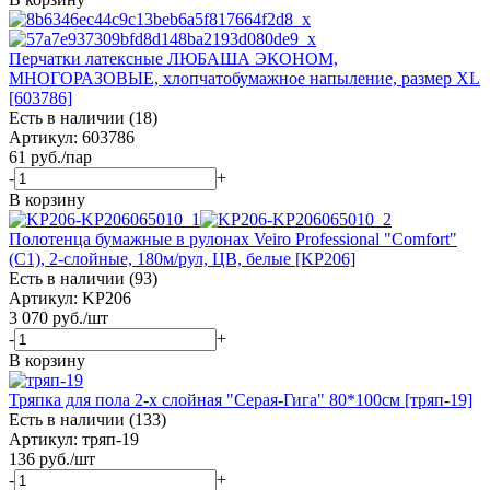
Перчатки латексные ЛЮБАША ЭКОНОМ,
МНОГОРАЗОВЫЕ, хлопчатобумажное напыление, размер XL
[603786]
Есть в наличии (18)
Артикул: 603786
61
руб.
/пар
-
+
В корзину
Полотенца бумажные в рулонах Veiro Professional "Comfort"
(С1), 2-слойные, 180м/рул, ЦВ, белые [KP206]
Есть в наличии (93)
Артикул: KP206
3 070
руб.
/шт
-
+
В корзину
Тряпка для пола 2-х слойная "Серая-Гига" 80*100см [тряп-19]
Есть в наличии (133)
Артикул: тряп-19
136
руб.
/шт
-
+