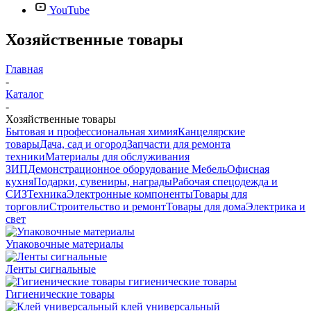
YouTube
Хозяйственные товары
Главная
-
Каталог
-
Хозяйственные товары
Бытовая и профессиональная химия
Канцелярские
товары
Дача, сад и огород
Запчасти для ремонта
техники
Материалы для обслуживания
ЗИП
Демонстрационное оборудование
Мебель
Офисная
кухня
Подарки, сувениры, награды
Рабочая спецодежда и
СИЗ
Техника
Электронные компоненты
Товары для
торговли
Строительство и ремонт
Товары для дома
Электрика и
свет
Упаковочные материалы
Ленты сигнальные
Гигиенические товары