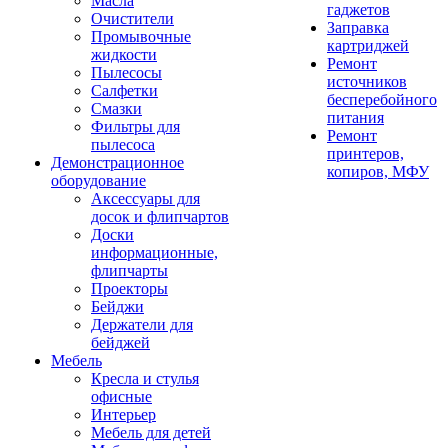
Масла
гаджетов
Очистители
Заправка
Промывочные
картриджей
жидкости
Ремонт
Пылесосы
источников
Салфетки
бесперебойного
Смазки
питания
Фильтры для
Ремонт
пылесоса
принтеров,
Демонстрационное
копиров, МФУ
оборудование
Аксессуары для
досок и флипчартов
Доски
информационные,
флипчарты
Проекторы
Бейджи
Держатели для
бейджей
Мебель
Кресла и стулья
офисные
Интерьер
Мебель для детей