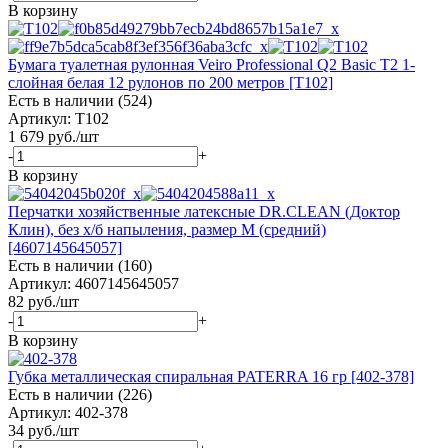
В корзину
Бумага туалетная рулонная Veiro Professional Q2 Basic T2 1-
слойная белая 12 рулонов по 200 метров [T102]
Есть в наличии (524)
Артикул: T102
1 679
руб.
/шт
-
+
В корзину
Перчатки хозяйственные латексные DR.CLEAN (Доктор
Клин), без х/б напыления, размер М (средний)
[4607145645057]
Есть в наличии (160)
Артикул: 4607145645057
82
руб.
/шт
-
+
В корзину
Губка металлическая спиральная PATERRA 16 гр [402-378]
Есть в наличии (226)
Артикул: 402-378
34
руб.
/шт