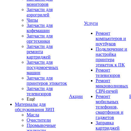
мониторов
Запчасти для
аэрогрилей
Чипы
Услуги
Запчасти для
кофемашин
Ремонт
Запчасти для
компьютеров и
оргтехники
ноутбуков
Запчасти для
Подключение и
ремонта
настройка
картриджей
принтера
Запчасти для
этикеток к ПК
посудомоечных
Ремонт
машин
телевизоров
Запчасти для
Ремонт
принтеров этикеток
микроволновых
Запчасти для
СВЧ-печей
телевизоров
Акции
Ремонт
Ещё
мобильных
Материалы для
телефонов,
обслуживания ЗИП
смартфонов и
Масла
гаджетов
Очистители
Заправка
Промывочные
картриджей
жидкости