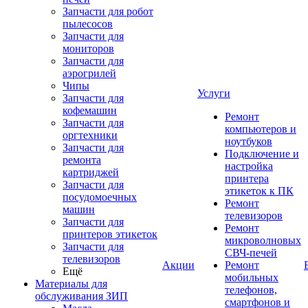
Запчасти для робот
пылесосов
Запчасти для
мониторов
Запчасти для
аэрогрилей
Чипы
Услуги
Запчасти для
кофемашин
Ремонт
Запчасти для
компьютеров и
оргтехники
ноутбуков
Запчасти для
Подключение и
ремонта
настройка
картриджей
принтера
Запчасти для
этикеток к ПК
посудомоечных
Ремонт
машин
телевизоров
Запчасти для
Ремонт
принтеров этикеток
микроволновых
Запчасти для
СВЧ-печей
телевизоров
Акции
Ремонт
Ещё
мобильных
Материалы для
телефонов,
обслуживания ЗИП
смартфонов и