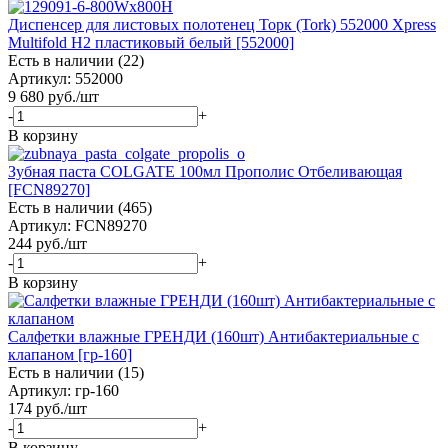
Диспенсер для листовых полотенец Торк (Tork) 552000 Xpress
Multifold H2 пластиковый белый [552000]
Есть в наличии (22)
Артикул: 552000
9 680
руб.
/шт
-
+
В корзину
Зубная паста COLGATE 100мл Прополис Отбеливающая
[FCN89270]
Есть в наличии (465)
Артикул: FCN89270
244
руб.
/шт
-
+
В корзину
Салфетки влажные ГРЕНДИ (160шт) Антибактериальные с
клапаном [гр-160]
Есть в наличии (15)
Артикул: гр-160
174
руб.
/шт
-
+
В корзину