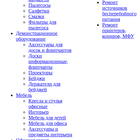
Ремонт
Пылесосы
источников
Салфетки
бесперебойного
Смазки
питания
Фильтры для
Ремонт
пылесоса
принтеров,
Демонстрационное
копиров, МФУ
оборудование
Аксессуары для
досок и флипчартов
Доски
информационные,
флипчарты
Проекторы
Бейджи
Держатели для
бейджей
Мебель
Кресла и стулья
офисные
Интерьер
Мебель для детей
Мебель для офиса
Аксессуары и
предметы интерьера