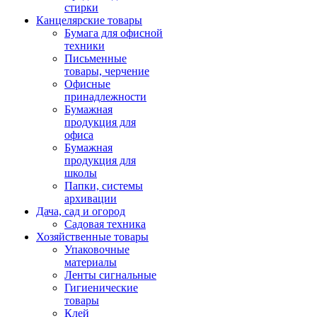
стирки
Канцелярские товары
Бумага для офисной
техники
Письменные
товары, черчение
Офисные
принадлежности
Бумажная
продукция для
офиса
Бумажная
продукция для
школы
Папки, системы
архивации
Дача, сад и огород
Садовая техника
Хозяйственные товары
Упаковочные
материалы
Ленты сигнальные
Гигиенические
товары
Клей