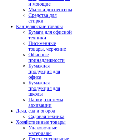
и моющие
Мыло и диспенсеры
Средства для
стирки
Канцелярские товары
Бумага для офисной
техники
Письменные
товары, черчение
Офисные
принадлежности
Бумажная
продукция для
офиса
Бумажная
продукция для
школы
Папки, системы
архивации
Дача, сад и огород
Садовая техника
Хозяйственные товары
Упаковочные
материалы
Ленты сигнальные