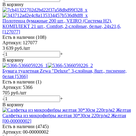
В корзину
Полотенца бумажные 200 шт., VEIRO (Система H2),
КОМПЛЕКТ 21 шт., Comfort, 2-слойные, белые, 24х21,6,
[127077]
Есть в наличии (108)
Артикул: 127077
3 639
руб.
/шт
-
+
В корзину
Бумага туалетная Zewa "Deluxe" 3-слойная, 8шт., тиснение,
белая [5366]
Есть в наличии (1)
Артикул: 5366
705
руб.
/шт
-
+
В корзину
Салфетка из микрофибры желтая 30*30см 220гр/м2 Желтая
[00-00000002]
Есть в наличии (4745)
Артикул: 00-00000002