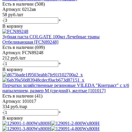
Есть в наличии (508)
Артикул: 0212ав
58
руб.
/шт
-
+
В корзину
Зубная паста COLGATE 100мл Лечебные травы
Отбеливающая [FCN89248]
Есть в наличии (699)
Артикул: FCN89248
212
руб.
/шт
-
+
В корзину
Перчатки хозяйственные резиновые VILEDA "Контракт" с х/б
напылением, размер M (средний), желтые [101017]
Есть в наличии (41)
Артикул: 101017
334
руб.
/пар
-
+
В корзину