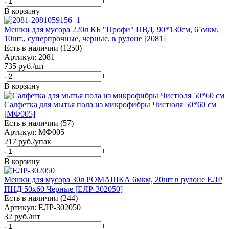
-
+
В корзину
Мешки для мусора 220л КБ "Профи" ПВД, 90*130см, 65мкм,
10шт., суперпрочные, черные, в рулоне [2081]
Есть в наличии (1250)
Артикул: 2081
735
руб.
/шт
-
+
В корзину
Салфетка для мытья пола из микрофибры Чистюля 50*60 см
[МФ005]
Есть в наличии (57)
Артикул: МФ005
217
руб.
/упак
-
+
В корзину
Мешки для мусора 30л РОМАШКА 6мкм, 20шт в рулоне ЕЛР
ПНД 50х60 Черные [ЕЛР-302050]
Есть в наличии (244)
Артикул: ЕЛР-302050
32
руб.
/шт
-
+