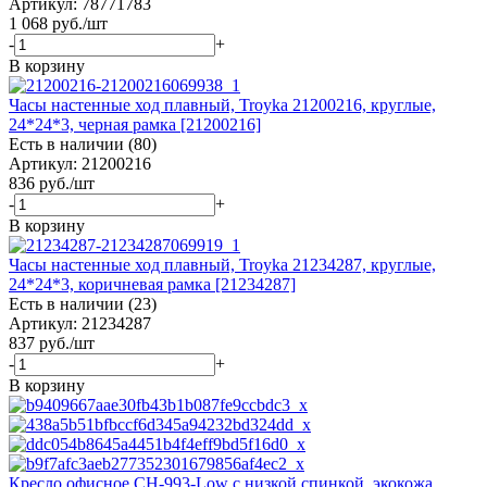
Артикул: 78771783
1 068
руб.
/шт
-
+
В корзину
Часы настенные ход плавный, Troyka 21200216, круглые,
24*24*3, черная рамка [21200216]
Есть в наличии (80)
Артикул: 21200216
836
руб.
/шт
-
+
В корзину
Часы настенные ход плавный, Troyka 21234287, круглые,
24*24*3, коричневая рамка [21234287]
Есть в наличии (23)
Артикул: 21234287
837
руб.
/шт
-
+
В корзину
Кресло офисное CH-993-Low с низкой спинкой, экокожа,