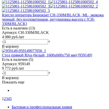
Кресло оператора Бюрократ CH-330M/BLACK, ML, экокожа
черный, без подлокотников, регулировка высота с [CH-
330M/BLACK]
Есть в наличии (13)
Артикул: CH-330M/BLACK
4 080
руб.
/шт
-
+
В корзину
Стол прямой Riva (белый, 1600х600х750 мм) [959149]
Есть в наличии (5)
Артикул: 959149
9 772
руб.
/шт
-
+
В корзину
Показать еще
1
2
3
4
5
Бытовая и профессиональная химия