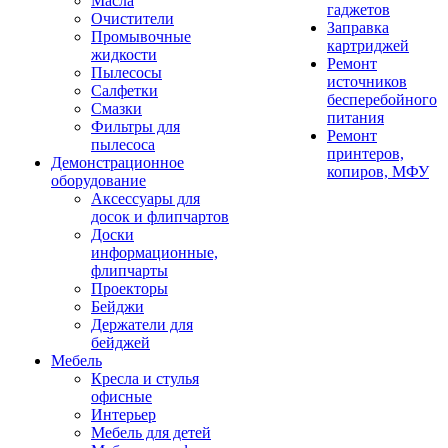
Масла
гаджетов
Очистители
Заправка
Промывочные
картриджей
жидкости
Ремонт
Пылесосы
источников
Салфетки
бесперебойного
Смазки
питания
Фильтры для
Ремонт
пылесоса
принтеров,
Демонстрационное
копиров, МФУ
оборудование
Аксессуары для
досок и флипчартов
Доски
информационные,
флипчарты
Проекторы
Бейджи
Держатели для
бейджей
Мебель
Кресла и стулья
офисные
Интерьер
Мебель для детей