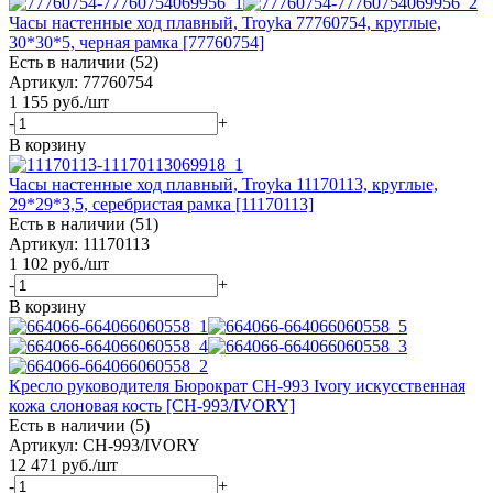
Часы настенные ход плавный, Troyka 77760754, круглые,
30*30*5, черная рамка [77760754]
Есть в наличии (52)
Артикул: 77760754
1 155
руб.
/шт
-
+
В корзину
Часы настенные ход плавный, Troyka 11170113, круглые,
29*29*3,5, серебристая рамка [11170113]
Есть в наличии (51)
Артикул: 11170113
1 102
руб.
/шт
-
+
В корзину
Кресло руководителя Бюрократ CH-993 Ivory искусственная
кожа слоновая кость [CH-993/IVORY]
Есть в наличии (5)
Артикул: CH-993/IVORY
12 471
руб.
/шт
-
+