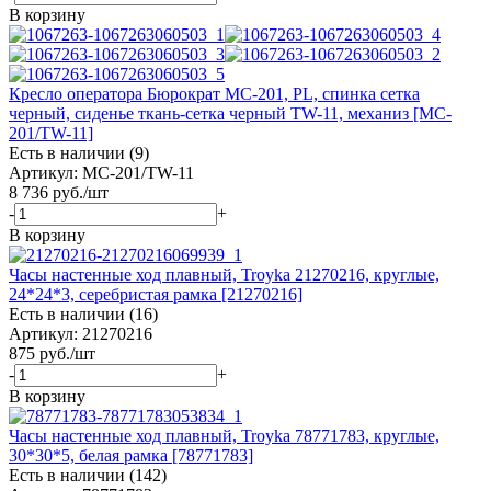
В корзину
Кресло оператора Бюрократ MC-201, PL, спинка сетка
черный, сиденье ткань-сетка черный TW-11, механиз [MC-
201/TW-11]
Есть в наличии (9)
Артикул: MC-201/TW-11
8 736
руб.
/шт
-
+
В корзину
Часы настенные ход плавный, Troyka 21270216, круглые,
24*24*3, серебристая рамка [21270216]
Есть в наличии (16)
Артикул: 21270216
875
руб.
/шт
-
+
В корзину
Часы настенные ход плавный, Troyka 78771783, круглые,
30*30*5, белая рамка [78771783]
Есть в наличии (142)