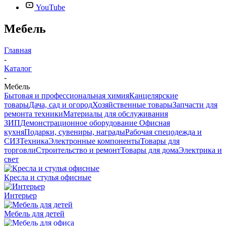
YouTube
Мебель
Главная
-
Каталог
-
Мебель
Бытовая и профессиональная химия
Канцелярские
товары
Дача, сад и огород
Хозяйственные товары
Запчасти для
ремонта техники
Материалы для обслуживания
ЗИП
Демонстрационное оборудование
Офисная
кухня
Подарки, сувениры, награды
Рабочая спецодежда и
СИЗ
Техника
Электронные компоненты
Товары для
торговли
Строительство и ремонт
Товары для дома
Электрика и
свет
Кресла и стулья офисные
Интерьер
Мебель для детей