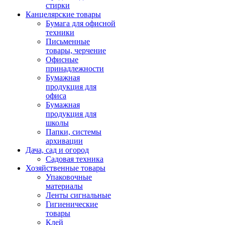
стирки
Канцелярские товары
Бумага для офисной
техники
Письменные
товары, черчение
Офисные
принадлежности
Бумажная
продукция для
офиса
Бумажная
продукция для
школы
Папки, системы
архивации
Дача, сад и огород
Садовая техника
Хозяйственные товары
Упаковочные
материалы
Ленты сигнальные
Гигиенические
товары
Клей