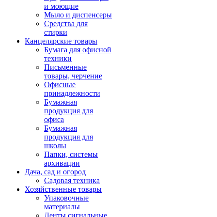
и моющие
Мыло и диспенсеры
Средства для
стирки
Канцелярские товары
Бумага для офисной
техники
Письменные
товары, черчение
Офисные
принадлежности
Бумажная
продукция для
офиса
Бумажная
продукция для
школы
Папки, системы
архивации
Дача, сад и огород
Садовая техника
Хозяйственные товары
Упаковочные
материалы
Ленты сигнальные