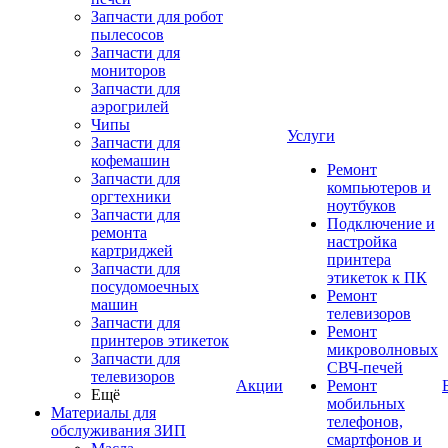
Запчасти для робот
пылесосов
Запчасти для
мониторов
Запчасти для
аэрогрилей
Чипы
Услуги
Запчасти для
кофемашин
Ремонт
Запчасти для
компьютеров и
оргтехники
ноутбуков
Запчасти для
Подключение и
ремонта
настройка
картриджей
принтера
Запчасти для
этикеток к ПК
посудомоечных
Ремонт
машин
телевизоров
Запчасти для
Ремонт
принтеров этикеток
микроволновых
Запчасти для
СВЧ-печей
телевизоров
Акции
Ремонт
Ещё
мобильных
Материалы для
телефонов,
обслуживания ЗИП
смартфонов и