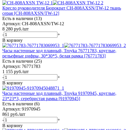
Кресло руководителя Бюрократ CH-808AXSN/TW-12 ткань
серая [CH-808AXSN/TW-12]
Есть в наличии (13)
Артикул: CH-808AXSN/TW-12
8 280
руб.
/шт
-
+
В корзину
Часы настенные ход плавный, Troyka 76771783, круглые,
рельефные цифры, 30*30*5, белая рамка [76771783]
Есть в наличии (25)
Артикул: 76771783
1 155
руб.
/шт
-
+
В корзину
Часы настенные ход плавный, Troyka 91970945, круглые,
23*23*3, серебристая рамка [91970945]
Есть в наличии (6)
Артикул: 91970945
861
руб.
/шт
-
+
В корзину