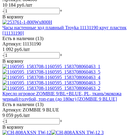
10 184
руб.
/шт
-
+
В корзину
Часы настенные ход плавный Troyka 11131190 круг пластик
[11131190]
Есть в наличии (13)
Артикул: 11131190
1 092
руб.
/шт
-
+
В корзину
Кресло игровое ZOMBIE 9/BL+BLUE, PL, ткань/экокожа
черный/голубой, топ-ган (до 180кг) [ZOMBIE 9 BLUE]
Есть в наличии (13)
Артикул: ZOMBIE 9 BLUE
9 059
руб.
/шт
-
+
В корзину