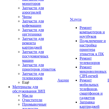
мониторов
Запчасти для
аэрогрилей
Чипы
Услуги
Запчасти для
кофемашин
Ремонт
Запчасти для
компьютеров и
оргтехники
ноутбуков
Запчасти для
Подключение и
ремонта
настройка
картриджей
принтера
Запчасти для
этикеток к ПК
посудомоечных
Ремонт
машин
телевизоров
Запчасти для
Ремонт
принтеров этикеток
микроволновых
Запчасти для
СВЧ-печей
телевизоров
Акции
Ремонт
Ещё
мобильных
Материалы для
телефонов,
обслуживания ЗИП
смартфонов и
Масла
гаджетов
Очистители
Заправка
Промывочные
картриджей
жидкости