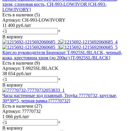
хром, слоновая кость, CH-993-LOW/IVOR [CH-993-
LOW/IVORY]
Есть в наличии (5)
Артикул: CH-993-LOW/IVORY
11 400
руб.
/шт
-
+
В корзину
Кресло руководителя Бюрократ T-9925SL/BLACK, черный,
кожа, крестовина хром (до 200кг) [T-9925SL/BLACK]
Есть в наличии (9)
Артикул: T-9925SL/BLACK
38 654
руб.
/шт
-
+
В корзину
Часы настенные ход плавный, Troyka 77770732, круглые,
30*30*5, черная рамка [77770732]
Есть в наличии (27)
Артикул: 77770732
1 066
руб.
/шт
-
+
В корзину