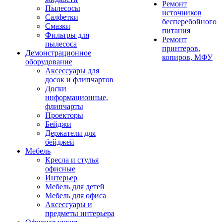
Ремонт
Пылесосы
источников
Салфетки
бесперебойного
Смазки
питания
Фильтры для
Ремонт
пылесоса
принтеров,
Демонстрационное
копиров, МФУ
оборудование
Аксессуары для
досок и флипчартов
Доски
информационные,
флипчарты
Проекторы
Бейджи
Держатели для
бейджей
Мебель
Кресла и стулья
офисные
Интерьер
Мебель для детей
Мебель для офиса
Аксессуары и
предметы интерьера