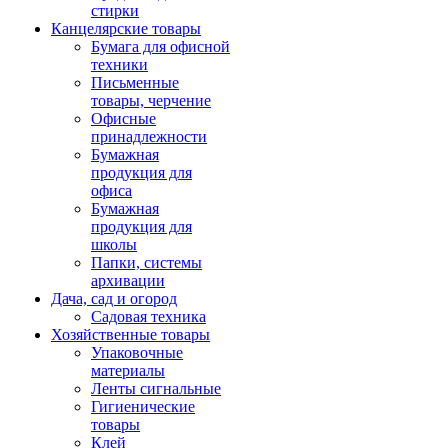
стирки
Канцелярские товары
Бумага для офисной
техники
Письменные
товары, черчение
Офисные
принадлежности
Бумажная
продукция для
офиса
Бумажная
продукция для
школы
Папки, системы
архивации
Дача, сад и огород
Садовая техника
Хозяйственные товары
Упаковочные
материалы
Ленты сигнальные
Гигиенические
товары
Клей