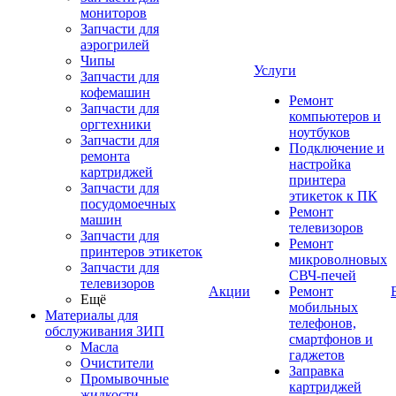
мониторов
Запчасти для
аэрогрилей
Чипы
Услуги
Запчасти для
кофемашин
Ремонт
Запчасти для
компьютеров и
оргтехники
ноутбуков
Запчасти для
Подключение и
ремонта
настройка
картриджей
принтера
Запчасти для
этикеток к ПК
посудомоечных
Ремонт
машин
телевизоров
Запчасти для
Ремонт
принтеров этикеток
микроволновых
Запчасти для
СВЧ-печей
телевизоров
Акции
Ремонт
Ещё
мобильных
Материалы для
телефонов,
обслуживания ЗИП
смартфонов и
Масла
гаджетов
Очистители
Заправка
Промывочные
картриджей
жидкости