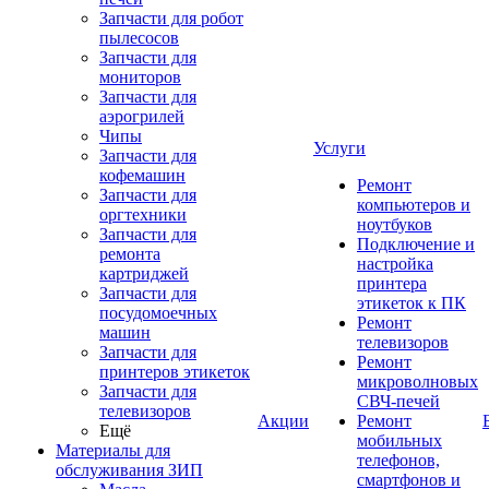
Запчасти для робот
пылесосов
Запчасти для
мониторов
Запчасти для
аэрогрилей
Чипы
Услуги
Запчасти для
кофемашин
Ремонт
Запчасти для
компьютеров и
оргтехники
ноутбуков
Запчасти для
Подключение и
ремонта
настройка
картриджей
принтера
Запчасти для
этикеток к ПК
посудомоечных
Ремонт
машин
телевизоров
Запчасти для
Ремонт
принтеров этикеток
микроволновых
Запчасти для
СВЧ-печей
телевизоров
Акции
Ремонт
Ещё
мобильных
Материалы для
телефонов,
обслуживания ЗИП
смартфонов и