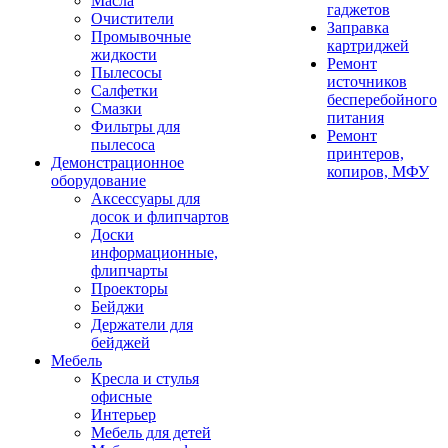
Масла
гаджетов
Очистители
Заправка
Промывочные
картриджей
жидкости
Ремонт
Пылесосы
источников
Салфетки
бесперебойного
Смазки
питания
Фильтры для
Ремонт
пылесоса
принтеров,
Демонстрационное
копиров, МФУ
оборудование
Аксессуары для
досок и флипчартов
Доски
информационные,
флипчарты
Проекторы
Бейджи
Держатели для
бейджей
Мебель
Кресла и стулья
офисные
Интерьер
Мебель для детей