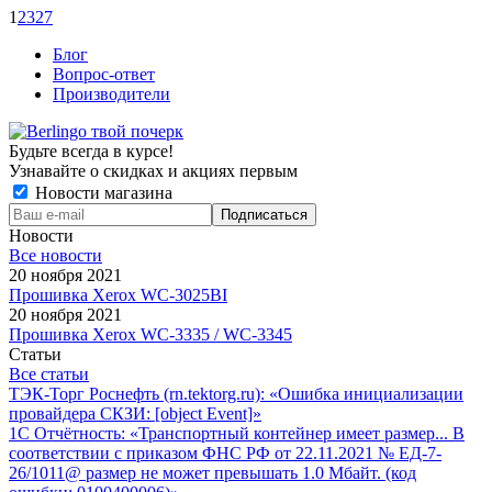
1
2
3
27
Блог
Вопрос-ответ
Производители
Будьте всегда в курсе!
Узнавайте о скидках и акциях первым
Новости магазина
Новости
Все новости
20 ноября 2021
Прошивка Xerox WC-3025BI
20 ноября 2021
Прошивка Xerox WC-3335 / WC-3345
Статьи
Все статьи
ТЭК-Торг Роснефть (rn.tektorg.ru): «Ошибка инициализации
провайдера СКЗИ: [object Event]»
1С Отчётность: «Транспортный контейнер имеет размер... В
соответствии с приказом ФНС РФ от 22.11.2021 № ЕД-7-
26/1011@ размер не может превышать 1.0 Мбайт. (код