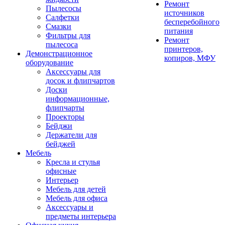
Ремонт
Пылесосы
источников
Салфетки
бесперебойного
Смазки
питания
Фильтры для
Ремонт
пылесоса
принтеров,
Демонстрационное
копиров, МФУ
оборудование
Аксессуары для
досок и флипчартов
Доски
информационные,
флипчарты
Проекторы
Бейджи
Держатели для
бейджей
Мебель
Кресла и стулья
офисные
Интерьер
Мебель для детей
Мебель для офиса
Аксессуары и
предметы интерьера