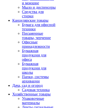
и моющие
Мыло и диспенсеры
Средства для
стирки
Канцелярские товары
Бумага для офисной
техники
Письменные
товары, черчение
Офисные
принадлежности
Бумажная
продукция для
офиса
Бумажная
продукция для
школы
Папки, системы
архивации
Дача, сад и огород
Садовая техника
Хозяйственные товары
Упаковочные
материалы
Ленты сигнальные