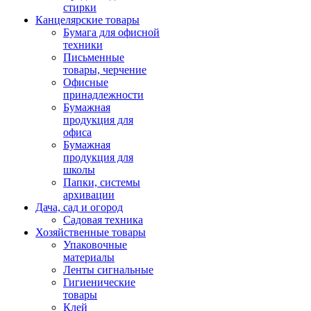
стирки
Канцелярские товары
Бумага для офисной
техники
Письменные
товары, черчение
Офисные
принадлежности
Бумажная
продукция для
офиса
Бумажная
продукция для
школы
Папки, системы
архивации
Дача, сад и огород
Садовая техника
Хозяйственные товары
Упаковочные
материалы
Ленты сигнальные
Гигиенические
товары
Клей