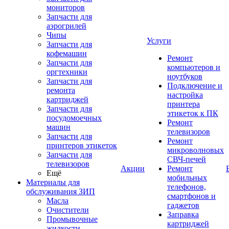
мониторов
Запчасти для
аэрогрилей
Чипы
Услуги
Запчасти для
кофемашин
Ремонт
Запчасти для
компьютеров и
оргтехники
ноутбуков
Запчасти для
Подключение и
ремонта
настройка
картриджей
принтера
Запчасти для
этикеток к ПК
посудомоечных
Ремонт
машин
телевизоров
Запчасти для
Ремонт
принтеров этикеток
микроволновых
Запчасти для
СВЧ-печей
телевизоров
Акции
Ремонт
Ещё
мобильных
Материалы для
телефонов,
обслуживания ЗИП
смартфонов и
Масла
гаджетов
Очистители
Заправка
Промывочные
картриджей
жидкости