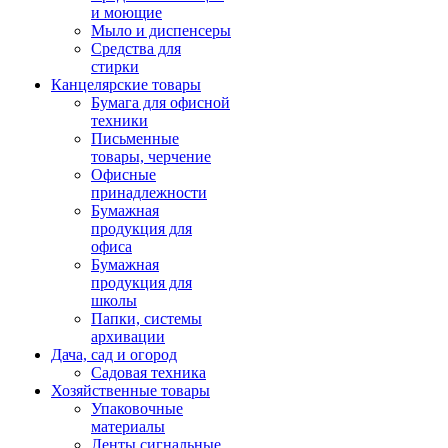
и моющие
Мыло и диспенсеры
Средства для
стирки
Канцелярские товары
Бумага для офисной
техники
Письменные
товары, черчение
Офисные
принадлежности
Бумажная
продукция для
офиса
Бумажная
продукция для
школы
Папки, системы
архивации
Дача, сад и огород
Садовая техника
Хозяйственные товары
Упаковочные
материалы
Ленты сигнальные