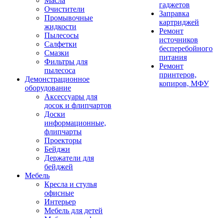
Масла
гаджетов
Очистители
Заправка
Промывочные
картриджей
жидкости
Ремонт
Пылесосы
источников
Салфетки
бесперебойного
Смазки
питания
Фильтры для
Ремонт
пылесоса
принтеров,
Демонстрационное
копиров, МФУ
оборудование
Аксессуары для
досок и флипчартов
Доски
информационные,
флипчарты
Проекторы
Бейджи
Держатели для
бейджей
Мебель
Кресла и стулья
офисные
Интерьер
Мебель для детей