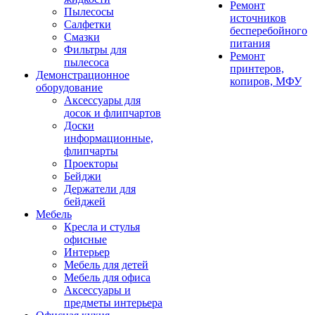
Ремонт
Пылесосы
источников
Салфетки
бесперебойного
Смазки
питания
Фильтры для
Ремонт
пылесоса
принтеров,
Демонстрационное
копиров, МФУ
оборудование
Аксессуары для
досок и флипчартов
Доски
информационные,
флипчарты
Проекторы
Бейджи
Держатели для
бейджей
Мебель
Кресла и стулья
офисные
Интерьер
Мебель для детей
Мебель для офиса
Аксессуары и
предметы интерьера