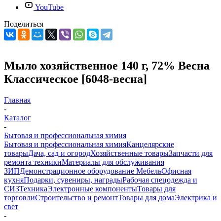
YouTube
Поделиться
Мыло хозяйственное 140 г, 72% Весна
Классическое [6048-весна]
Главная
-
Каталог
-
Бытовая и профессиональная химия
Бытовая и профессиональная химия
Канцелярские
товары
Дача, сад и огород
Хозяйственные товары
Запчасти для
ремонта техники
Материалы для обслуживания
ЗИП
Демонстрационное оборудование
Мебель
Офисная
кухня
Подарки, сувениры, награды
Рабочая спецодежда и
СИЗ
Техника
Электронные компоненты
Товары для
торговли
Строительство и ремонт
Товары для дома
Электрика и
свет
-