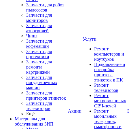
Запчасти для робот
пылесосов
Запчасти для
мониторов
Запчасти для
аэрогрилей
Чипы
Услуги
Запчасти для
кофемашин
Ремонт
Запчасти для
компьютеров и
оргтехники
ноутбуков
Запчасти для
Подключение и
ремонта
настройка
картриджей
принтера
Запчасти для
этикеток к ПК
посудомоечных
Ремонт
машин
телевизоров
Запчасти для
Ремонт
принтеров этикеток
микроволновых
Запчасти для
СВЧ-печей
телевизоров
Акции
Ремонт
Ещё
мобильных
Материалы для
телефонов,
обслуживания ЗИП
смартфонов и