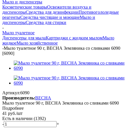
Мыло и диспенсеры
Косметические товары
Освежители воздуха и
диспенсеры
Средства для дезинфекции
Противогололедные
реагенты
Средства чистящие и моющие
Мыло и
диспенсеры
Средства для стирки
-
Мыло туалетное
Диспенсеры для мыла
Картриджи с жидким мылом
Мыло
жидкое
Мыло хозяйственное
-
Мыло туалетное 90 г, ВЕСНА Земляника со сливками 6090
[6090]
Артикул:
6090
Производитель:
ВЕСНА
Мыло туалетное 90 г, ВЕСНА Земляника со сливками 6090
Подробнее
41
руб.
/шт
Есть в наличии
(1392)
-
+