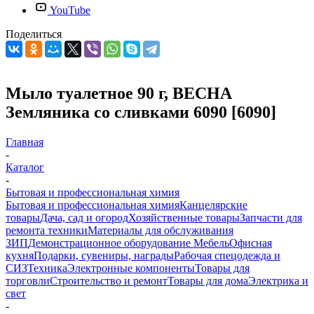
YouTube
Поделиться
Мыло туалетное 90 г, ВЕСНА
Земляника со сливками 6090 [6090]
Главная
-
Каталог
-
Бытовая и профессиональная химия
Бытовая и профессиональная химия
Канцелярские
товары
Дача, сад и огород
Хозяйственные товары
Запчасти для
ремонта техники
Материалы для обслуживания
ЗИП
Демонстрационное оборудование
Мебель
Офисная
кухня
Подарки, сувениры, награды
Рабочая спецодежда и
СИЗ
Техника
Электронные компоненты
Товары для
торговли
Строительство и ремонт
Товары для дома
Электрика и
свет
-