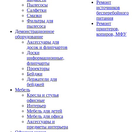
Ремонт
Пылесосы
источников
Салфетки
бесперебойного
Смазки
питания
Фильтры для
Ремонт
пылесоса
принтеров,
Демонстрационное
копиров, МФУ
оборудование
Аксессуары для
досок и флипчартов
Доски
информационные,
флипчарты
Проекторы
Бейджи
Держатели для
бейджей
Мебель
Кресла и стулья
офисные
Интерьер
Мебель для детей
Мебель для офиса
Аксессуары и
предметы интерьера