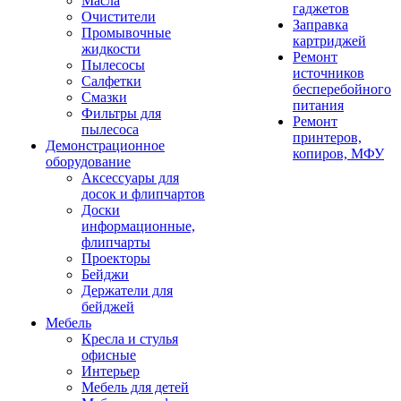
Масла
гаджетов
Очистители
Заправка
Промывочные
картриджей
жидкости
Ремонт
Пылесосы
источников
Салфетки
бесперебойного
Смазки
питания
Фильтры для
Ремонт
пылесоса
принтеров,
Демонстрационное
копиров, МФУ
оборудование
Аксессуары для
досок и флипчартов
Доски
информационные,
флипчарты
Проекторы
Бейджи
Держатели для
бейджей
Мебель
Кресла и стулья
офисные
Интерьер
Мебель для детей