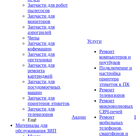
Запчасти для робот
пылесосов
Запчасти для
мониторов
Запчасти для
аэрогрилей
Чипы
Услуги
Запчасти для
кофемашин
Ремонт
Запчасти для
компьютеров и
оргтехники
ноутбуков
Запчасти для
Подключение и
ремонта
настройка
картриджей
принтера
Запчасти для
этикеток к ПК
посудомоечных
Ремонт
машин
телевизоров
Запчасти для
Ремонт
принтеров этикеток
микроволновых
Запчасти для
СВЧ-печей
телевизоров
Акции
Ремонт
Ещё
мобильных
Материалы для
телефонов,
обслуживания ЗИП
смартфонов и