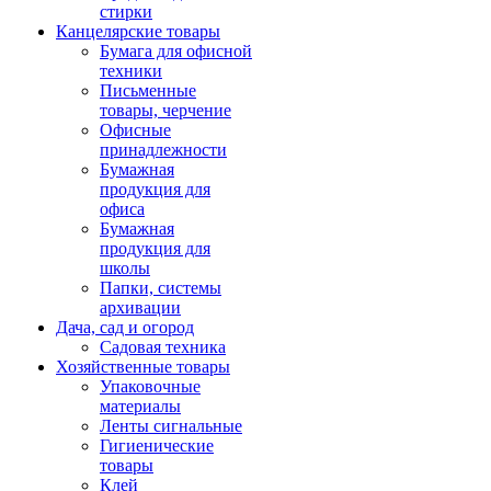
стирки
Канцелярские товары
Бумага для офисной
техники
Письменные
товары, черчение
Офисные
принадлежности
Бумажная
продукция для
офиса
Бумажная
продукция для
школы
Папки, системы
архивации
Дача, сад и огород
Садовая техника
Хозяйственные товары
Упаковочные
материалы
Ленты сигнальные
Гигиенические
товары
Клей