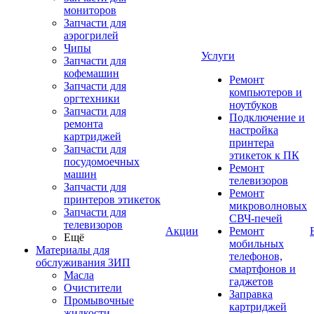
мониторов
Запчасти для
аэрогрилей
Чипы
Услуги
Запчасти для
кофемашин
Ремонт
Запчасти для
компьютеров и
оргтехники
ноутбуков
Запчасти для
Подключение и
ремонта
настройка
картриджей
принтера
Запчасти для
этикеток к ПК
посудомоечных
Ремонт
машин
телевизоров
Запчасти для
Ремонт
принтеров этикеток
микроволновых
Запчасти для
СВЧ-печей
телевизоров
Акции
Ремонт
Ещё
мобильных
Материалы для
телефонов,
обслуживания ЗИП
смартфонов и
Масла
гаджетов
Очистители
Заправка
Промывочные
картриджей
жидкости