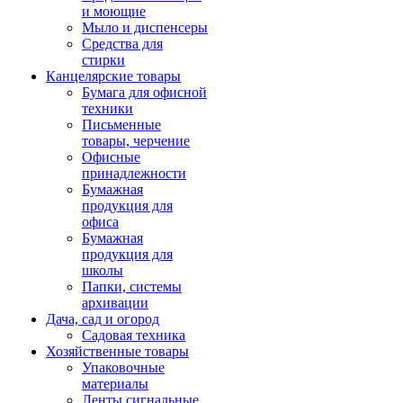
и моющие
Мыло и диспенсеры
Средства для
стирки
Канцелярские товары
Бумага для офисной
техники
Письменные
товары, черчение
Офисные
принадлежности
Бумажная
продукция для
офиса
Бумажная
продукция для
школы
Папки, системы
архивации
Дача, сад и огород
Садовая техника
Хозяйственные товары
Упаковочные
материалы
Ленты сигнальные