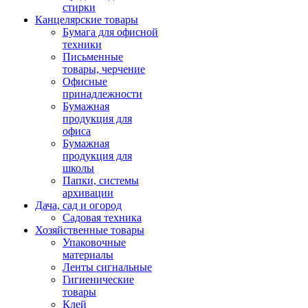
стирки
Канцелярские товары
Бумага для офисной
техники
Письменные
товары, черчение
Офисные
принадлежности
Бумажная
продукция для
офиса
Бумажная
продукция для
школы
Папки, системы
архивации
Дача, сад и огород
Садовая техника
Хозяйственные товары
Упаковочные
материалы
Ленты сигнальные
Гигиенические
товары
Клей