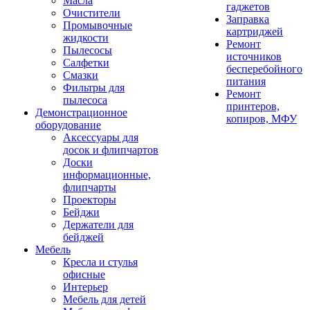
Масла
гаджетов
Очистители
Заправка
Промывочные
картриджей
жидкости
Ремонт
Пылесосы
источников
Салфетки
бесперебойного
Смазки
питания
Фильтры для
Ремонт
пылесоса
принтеров,
Демонстрационное
копиров, МФУ
оборудование
Аксессуары для
досок и флипчартов
Доски
информационные,
флипчарты
Проекторы
Бейджи
Держатели для
бейджей
Мебель
Кресла и стулья
офисные
Интерьер
Мебель для детей