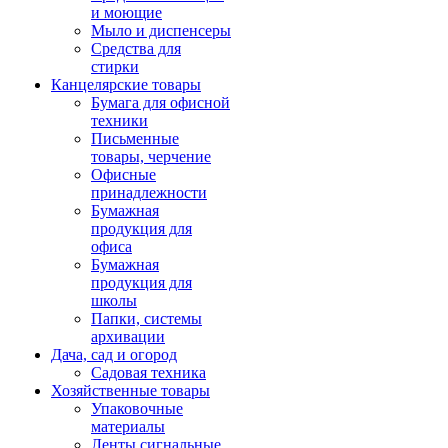
и моющие
Мыло и диспенсеры
Средства для
стирки
Канцелярские товары
Бумага для офисной
техники
Письменные
товары, черчение
Офисные
принадлежности
Бумажная
продукция для
офиса
Бумажная
продукция для
школы
Папки, системы
архивации
Дача, сад и огород
Садовая техника
Хозяйственные товары
Упаковочные
материалы
Ленты сигнальные