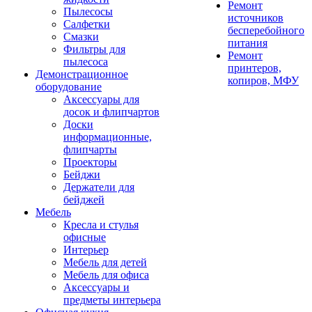
Ремонт
Пылесосы
источников
Салфетки
бесперебойного
Смазки
питания
Фильтры для
Ремонт
пылесоса
принтеров,
Демонстрационное
копиров, МФУ
оборудование
Аксессуары для
досок и флипчартов
Доски
информационные,
флипчарты
Проекторы
Бейджи
Держатели для
бейджей
Мебель
Кресла и стулья
офисные
Интерьер
Мебель для детей
Мебель для офиса
Аксессуары и
предметы интерьера