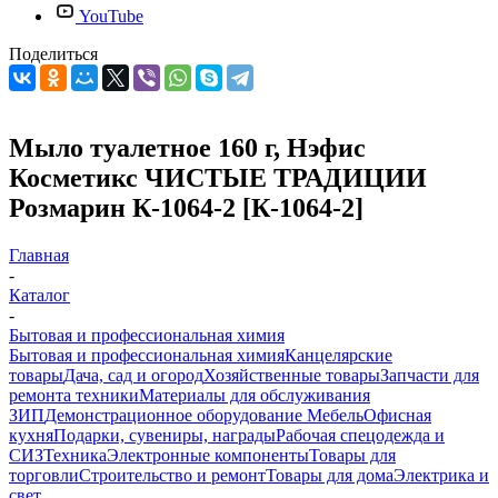
YouTube
Поделиться
Мыло туалетное 160 г, Нэфис
Косметикс ЧИСТЫЕ ТРАДИЦИИ
Розмарин К-1064-2 [К-1064-2]
Главная
-
Каталог
-
Бытовая и профессиональная химия
Бытовая и профессиональная химия
Канцелярские
товары
Дача, сад и огород
Хозяйственные товары
Запчасти для
ремонта техники
Материалы для обслуживания
ЗИП
Демонстрационное оборудование
Мебель
Офисная
кухня
Подарки, сувениры, награды
Рабочая спецодежда и
СИЗ
Техника
Электронные компоненты
Товары для
торговли
Строительство и ремонт
Товары для дома
Электрика и
свет