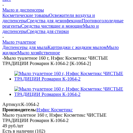
-
Мыло и диспенсеры
Косметические товары
Освежители воздуха и
диспенсеры
Средства для дезинфекции
Противогололедные
реагенты
Средства чистящие и моющие
Мыло и
диспенсеры
Средства для стирки
-
Мыло туалетное
Диспенсеры для мыла
Картриджи с жидким мылом
Мыло
жидкое
Мыло хозяйственное
-
Мыло туалетное 160 г, Нэфис Косметикс ЧИСТЫЕ
ТРАДИЦИИ Розмарин К-1064-2 [К-1064-2]
Артикул:
К-1064-2
Производитель:
Нэфис Косметикс
Мыло туалетное 160 г, Нэфис Косметикс ЧИСТЫЕ
ТРАДИЦИИ Розмарин К-1064-2
49
руб.
/шт
Есть в наличии
(102)