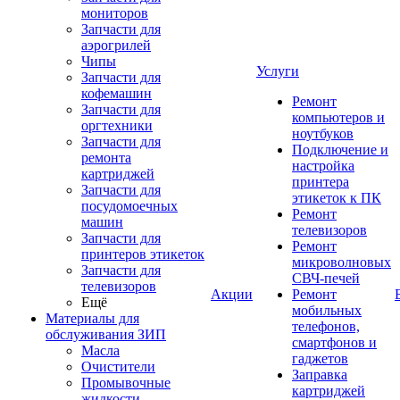
мониторов
Запчасти для
аэрогрилей
Чипы
Услуги
Запчасти для
кофемашин
Ремонт
Запчасти для
компьютеров и
оргтехники
ноутбуков
Запчасти для
Подключение и
ремонта
настройка
картриджей
принтера
Запчасти для
этикеток к ПК
посудомоечных
Ремонт
машин
телевизоров
Запчасти для
Ремонт
принтеров этикеток
микроволновых
Запчасти для
СВЧ-печей
телевизоров
Акции
Ремонт
Ещё
мобильных
Материалы для
телефонов,
обслуживания ЗИП
смартфонов и
Масла
гаджетов
Очистители
Заправка
Промывочные
картриджей
жидкости