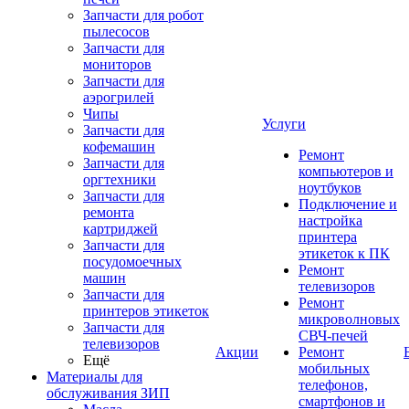
Запчасти для робот
пылесосов
Запчасти для
мониторов
Запчасти для
аэрогрилей
Чипы
Услуги
Запчасти для
кофемашин
Ремонт
Запчасти для
компьютеров и
оргтехники
ноутбуков
Запчасти для
Подключение и
ремонта
настройка
картриджей
принтера
Запчасти для
этикеток к ПК
посудомоечных
Ремонт
машин
телевизоров
Запчасти для
Ремонт
принтеров этикеток
микроволновых
Запчасти для
СВЧ-печей
телевизоров
Акции
Ремонт
Ещё
мобильных
Материалы для
телефонов,
обслуживания ЗИП
смартфонов и