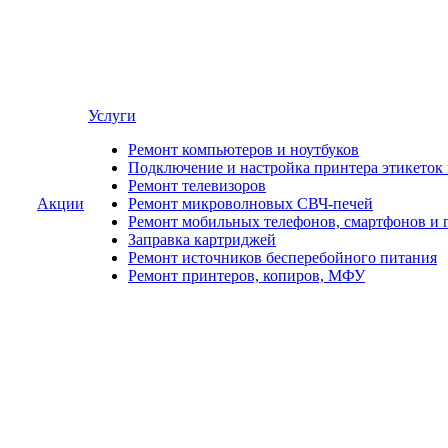
Услуги
Ремонт компьютеров и ноутбуков
Подключение и настройка принтера этикеток
Ремонт телевизоров
Акции
Ремонт микроволновых СВЧ-печей
Ремонт мобильных телефонов, смартфонов и 
Заправка картриджей
Ремонт источников бесперебойного питания
Ремонт принтеров, копиров, МФУ