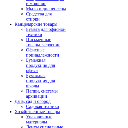
и моющие
Мыло и диспенсеры
Средства для
стирки
Канцелярские товары
Бумага для офисной
техники
Письменные
товары, черчение
Офисные
принадлежности
Бумажная
продукция для
офиса
Бумажная
продукция для
школы
Папки, системы
архивации
Дача, сад и огород
Садовая техника
Хозяйственные товары
Упаковочные
материалы
Ленты сигнальные