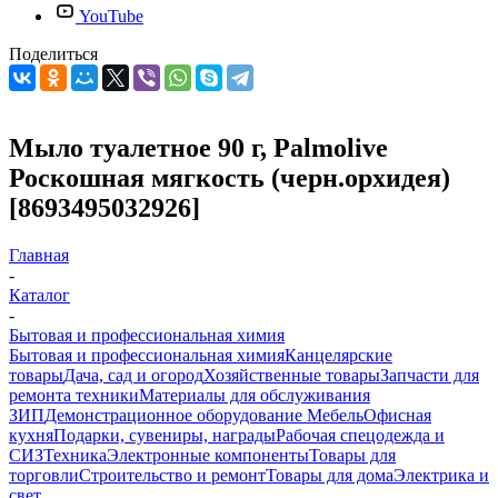
YouTube
Поделиться
Мыло туалетное 90 г, Palmolive
Роскошная мягкость (черн.орхидея)
[8693495032926]
Главная
-
Каталог
-
Бытовая и профессиональная химия
Бытовая и профессиональная химия
Канцелярские
товары
Дача, сад и огород
Хозяйственные товары
Запчасти для
ремонта техники
Материалы для обслуживания
ЗИП
Демонстрационное оборудование
Мебель
Офисная
кухня
Подарки, сувениры, награды
Рабочая спецодежда и
СИЗ
Техника
Электронные компоненты
Товары для
торговли
Строительство и ремонт
Товары для дома
Электрика и
свет