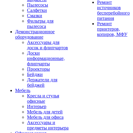
Ремонт
Пылесосы
источников
Салфетки
бесперебойного
Смазки
питания
Фильтры для
Ремонт
пылесоса
принтеров,
Демонстрационное
копиров, МФУ
оборудование
Аксессуары для
досок и флипчартов
Доски
информационные,
флипчарты
Проекторы
Бейджи
Держатели для
бейджей
Мебель
Кресла и стулья
офисные
Интерьер
Мебель для детей
Мебель для офиса
Аксессуары и
предметы интерьера