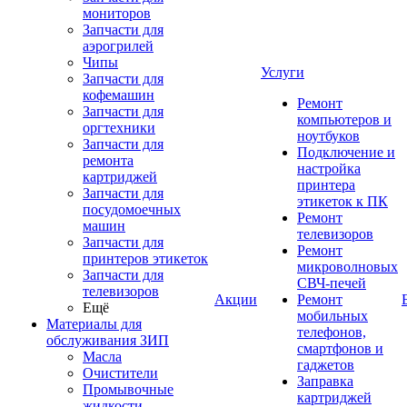
мониторов
Запчасти для
аэрогрилей
Чипы
Услуги
Запчасти для
кофемашин
Ремонт
Запчасти для
компьютеров и
оргтехники
ноутбуков
Запчасти для
Подключение и
ремонта
настройка
картриджей
принтера
Запчасти для
этикеток к ПК
посудомоечных
Ремонт
машин
телевизоров
Запчасти для
Ремонт
принтеров этикеток
микроволновых
Запчасти для
СВЧ-печей
телевизоров
Акции
Ремонт
Ещё
мобильных
Материалы для
телефонов,
обслуживания ЗИП
смартфонов и
Масла
гаджетов
Очистители
Заправка
Промывочные
картриджей
жидкости