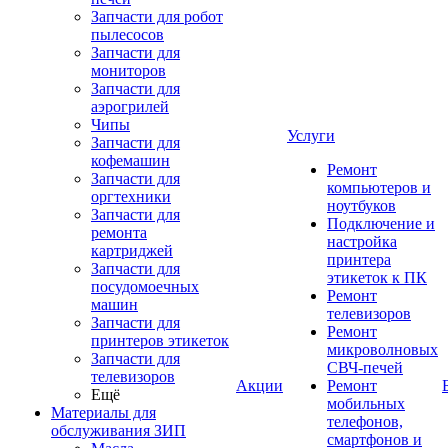
Запчасти для робот
пылесосов
Запчасти для
мониторов
Запчасти для
аэрогрилей
Чипы
Услуги
Запчасти для
кофемашин
Ремонт
Запчасти для
компьютеров и
оргтехники
ноутбуков
Запчасти для
Подключение и
ремонта
настройка
картриджей
принтера
Запчасти для
этикеток к ПК
посудомоечных
Ремонт
машин
телевизоров
Запчасти для
Ремонт
принтеров этикеток
микроволновых
Запчасти для
СВЧ-печей
телевизоров
Акции
Ремонт
Ещё
мобильных
Материалы для
телефонов,
обслуживания ЗИП
смартфонов и