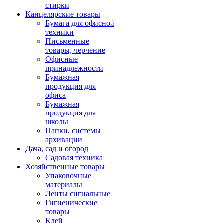
стирки
Канцелярские товары
Бумага для офисной
техники
Письменные
товары, черчение
Офисные
принадлежности
Бумажная
продукция для
офиса
Бумажная
продукция для
школы
Папки, системы
архивации
Дача, сад и огород
Садовая техника
Хозяйственные товары
Упаковочные
материалы
Ленты сигнальные
Гигиенические
товары
Клей