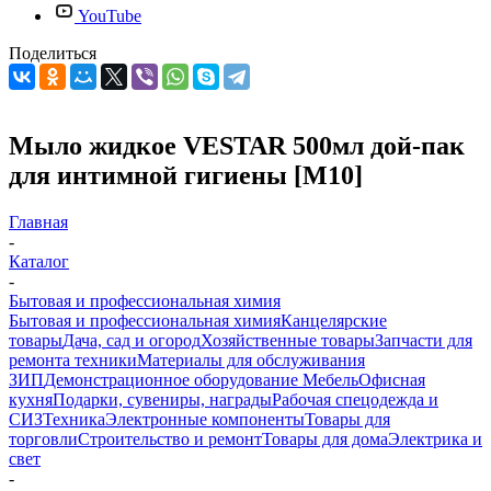
YouTube
Поделиться
Мыло жидкое VESTAR 500мл дой-пак
для интимной гигиены [М10]
Главная
-
Каталог
-
Бытовая и профессиональная химия
Бытовая и профессиональная химия
Канцелярские
товары
Дача, сад и огород
Хозяйственные товары
Запчасти для
ремонта техники
Материалы для обслуживания
ЗИП
Демонстрационное оборудование
Мебель
Офисная
кухня
Подарки, сувениры, награды
Рабочая спецодежда и
СИЗ
Техника
Электронные компоненты
Товары для
торговли
Строительство и ремонт
Товары для дома
Электрика и
свет
-