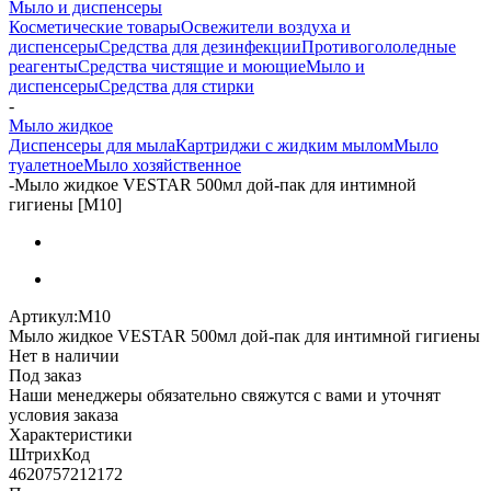
Мыло и диспенсеры
Косметические товары
Освежители воздуха и
диспенсеры
Средства для дезинфекции
Противогололедные
реагенты
Средства чистящие и моющие
Мыло и
диспенсеры
Средства для стирки
-
Мыло жидкое
Диспенсеры для мыла
Картриджи с жидким мылом
Мыло
туалетное
Мыло хозяйственное
-
Мыло жидкое VESTAR 500мл дой-пак для интимной
гигиены [М10]
Артикул:
М10
Мыло жидкое VESTAR 500мл дой-пак для интимной гигиены
Нет в наличии
Под заказ
Наши менеджеры обязательно свяжутся с вами и уточнят
условия заказа
Характеристики
ШтрихКод
4620757212172