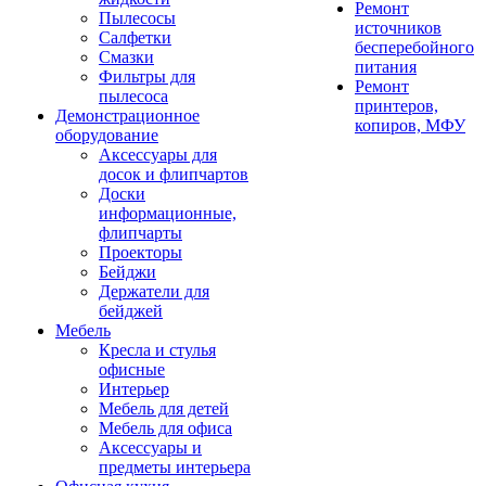
Ремонт
Пылесосы
источников
Салфетки
бесперебойного
Смазки
питания
Фильтры для
Ремонт
пылесоса
принтеров,
Демонстрационное
копиров, МФУ
оборудование
Аксессуары для
досок и флипчартов
Доски
информационные,
флипчарты
Проекторы
Бейджи
Держатели для
бейджей
Мебель
Кресла и стулья
офисные
Интерьер
Мебель для детей
Мебель для офиса
Аксессуары и
предметы интерьера