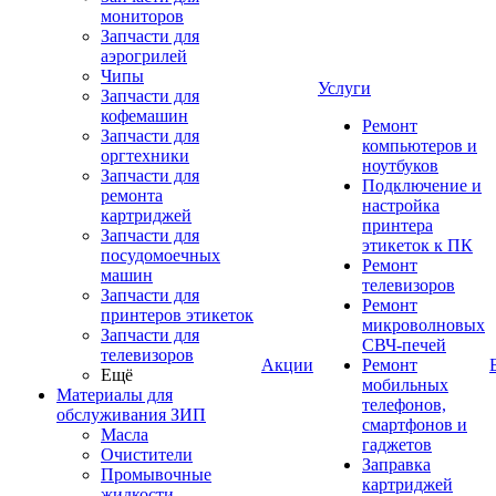
мониторов
Запчасти для
аэрогрилей
Чипы
Услуги
Запчасти для
кофемашин
Ремонт
Запчасти для
компьютеров и
оргтехники
ноутбуков
Запчасти для
Подключение и
ремонта
настройка
картриджей
принтера
Запчасти для
этикеток к ПК
посудомоечных
Ремонт
машин
телевизоров
Запчасти для
Ремонт
принтеров этикеток
микроволновых
Запчасти для
СВЧ-печей
телевизоров
Акции
Ремонт
Ещё
мобильных
Материалы для
телефонов,
обслуживания ЗИП
смартфонов и
Масла
гаджетов
Очистители
Заправка
Промывочные
картриджей
жидкости