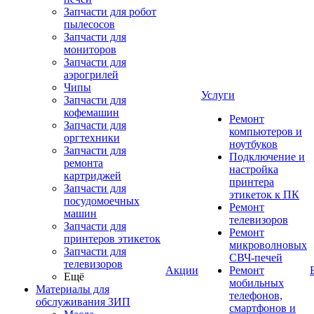
Запчасти для робот
пылесосов
Запчасти для
мониторов
Запчасти для
аэрогрилей
Чипы
Услуги
Запчасти для
кофемашин
Ремонт
Запчасти для
компьютеров и
оргтехники
ноутбуков
Запчасти для
Подключение и
ремонта
настройка
картриджей
принтера
Запчасти для
этикеток к ПК
посудомоечных
Ремонт
машин
телевизоров
Запчасти для
Ремонт
принтеров этикеток
микроволновых
Запчасти для
СВЧ-печей
телевизоров
Акции
Ремонт
Ещё
мобильных
Материалы для
телефонов,
обслуживания ЗИП
смартфонов и