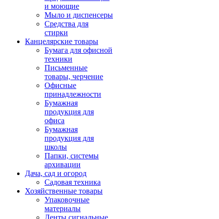
и моющие
Мыло и диспенсеры
Средства для
стирки
Канцелярские товары
Бумага для офисной
техники
Письменные
товары, черчение
Офисные
принадлежности
Бумажная
продукция для
офиса
Бумажная
продукция для
школы
Папки, системы
архивации
Дача, сад и огород
Садовая техника
Хозяйственные товары
Упаковочные
материалы
Ленты сигнальные