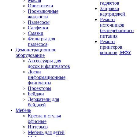
Масла
гаджетов
Очистители
Заправка
Промывочные
картриджей
жидкости
Ремонт
Пылесосы
источников
Салфетки
бесперебойного
Смазки
питания
Фильтры для
Ремонт
пылесоса
принтеров,
Демонстрационное
копиров, МФУ
оборудование
Аксессуары для
досок и флипчартов
Доски
информационные,
флипчарты
Проекторы
Бейджи
Держатели для
бейджей
Мебель
Кресла и стулья
офисные
Интерьер
Мебель для детей