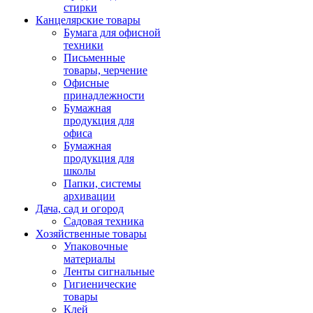
стирки
Канцелярские товары
Бумага для офисной
техники
Письменные
товары, черчение
Офисные
принадлежности
Бумажная
продукция для
офиса
Бумажная
продукция для
школы
Папки, системы
архивации
Дача, сад и огород
Садовая техника
Хозяйственные товары
Упаковочные
материалы
Ленты сигнальные
Гигиенические
товары
Клей