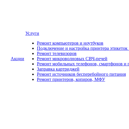
Услуги
Ремонт компьютеров и ноутбуков
Подключение и настройка принтера этикеток
Ремонт телевизоров
Акции
Ремонт микроволновых СВЧ-печей
Ремонт мобильных телефонов, смартфонов и 
Заправка картриджей
Ремонт источников бесперебойного питания
Ремонт принтеров, копиров, МФУ