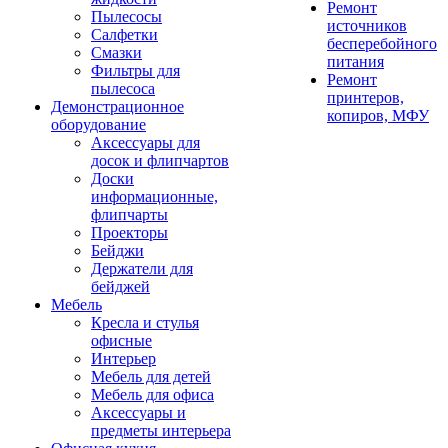
Ремонт
Пылесосы
источников
Салфетки
бесперебойного
Смазки
питания
Фильтры для
Ремонт
пылесоса
принтеров,
Демонстрационное
копиров, МФУ
оборудование
Аксессуары для
досок и флипчартов
Доски
информационные,
флипчарты
Проекторы
Бейджи
Держатели для
бейджей
Мебель
Кресла и стулья
офисные
Интерьер
Мебель для детей
Мебель для офиса
Аксессуары и
предметы интерьера