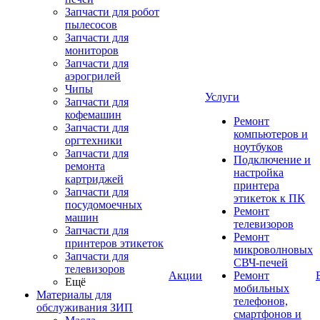
Запчасти для робот
пылесосов
Запчасти для
мониторов
Запчасти для
аэрогрилей
Чипы
Услуги
Запчасти для
кофемашин
Ремонт
Запчасти для
компьютеров и
оргтехники
ноутбуков
Запчасти для
Подключение и
ремонта
настройка
картриджей
принтера
Запчасти для
этикеток к ПК
посудомоечных
Ремонт
машин
телевизоров
Запчасти для
Ремонт
принтеров этикеток
микроволновых
Запчасти для
СВЧ-печей
телевизоров
Акции
Ремонт
Ещё
мобильных
Материалы для
телефонов,
обслуживания ЗИП
смартфонов и