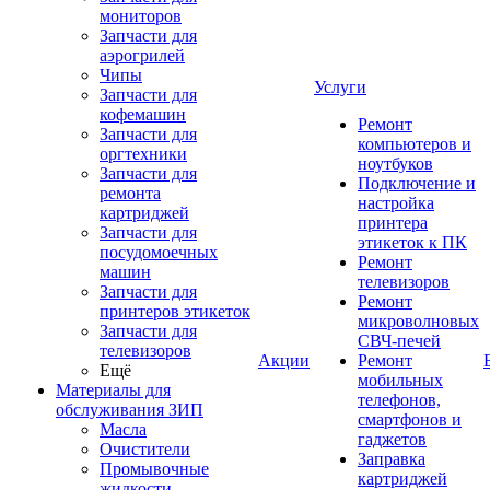
мониторов
Запчасти для
аэрогрилей
Чипы
Услуги
Запчасти для
кофемашин
Ремонт
Запчасти для
компьютеров и
оргтехники
ноутбуков
Запчасти для
Подключение и
ремонта
настройка
картриджей
принтера
Запчасти для
этикеток к ПК
посудомоечных
Ремонт
машин
телевизоров
Запчасти для
Ремонт
принтеров этикеток
микроволновых
Запчасти для
СВЧ-печей
телевизоров
Акции
Ремонт
Ещё
мобильных
Материалы для
телефонов,
обслуживания ЗИП
смартфонов и
Масла
гаджетов
Очистители
Заправка
Промывочные
картриджей
жидкости