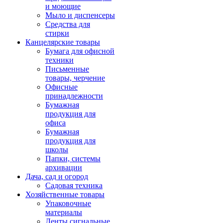
и моющие
Мыло и диспенсеры
Средства для
стирки
Канцелярские товары
Бумага для офисной
техники
Письменные
товары, черчение
Офисные
принадлежности
Бумажная
продукция для
офиса
Бумажная
продукция для
школы
Папки, системы
архивации
Дача, сад и огород
Садовая техника
Хозяйственные товары
Упаковочные
материалы
Ленты сигнальные