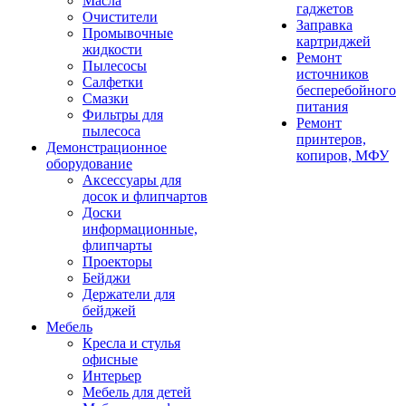
Масла
гаджетов
Очистители
Заправка
Промывочные
картриджей
жидкости
Ремонт
Пылесосы
источников
Салфетки
бесперебойного
Смазки
питания
Фильтры для
Ремонт
пылесоса
принтеров,
Демонстрационное
копиров, МФУ
оборудование
Аксессуары для
досок и флипчартов
Доски
информационные,
флипчарты
Проекторы
Бейджи
Держатели для
бейджей
Мебель
Кресла и стулья
офисные
Интерьер
Мебель для детей