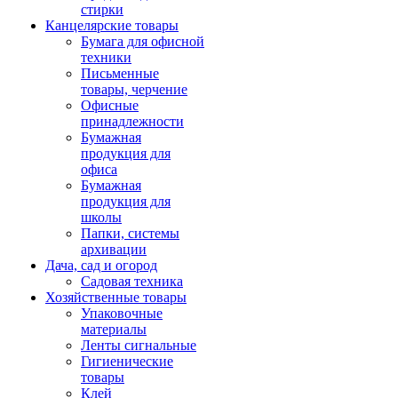
стирки
Канцелярские товары
Бумага для офисной
техники
Письменные
товары, черчение
Офисные
принадлежности
Бумажная
продукция для
офиса
Бумажная
продукция для
школы
Папки, системы
архивации
Дача, сад и огород
Садовая техника
Хозяйственные товары
Упаковочные
материалы
Ленты сигнальные
Гигиенические
товары
Клей