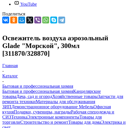
YouTube
Поделиться
Освежитель воздуха аэрозольный
Glade "Морской", 300мл
[311870/328870]
Главная
-
Каталог
-
Бытовая и профессиональная химия
Бытовая и профессиональная химия
Канцелярские
товары
Дача, сад и огород
Хозяйственные товары
Запчасти для
ремонта техники
Материалы для обслуживания
ЗИП
Демонстрационное оборудование
Мебель
Офисная
кухня
Подарки, сувениры, награды
Рабочая спецодежда и
СИЗ
Техника
Электронные компоненты
Товары для
торговли
Строительство и ремонт
Товары для дома
Электрика и
свет