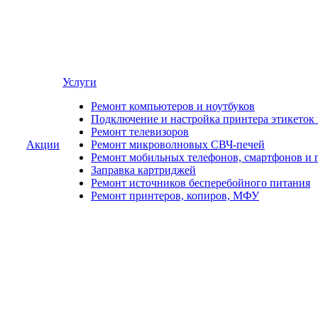
Услуги
Ремонт компьютеров и ноутбуков
Подключение и настройка принтера этикеток
Ремонт телевизоров
Акции
Ремонт микроволновых СВЧ-печей
Ремонт мобильных телефонов, смартфонов и 
Заправка картриджей
Ремонт источников бесперебойного питания
Ремонт принтеров, копиров, МФУ